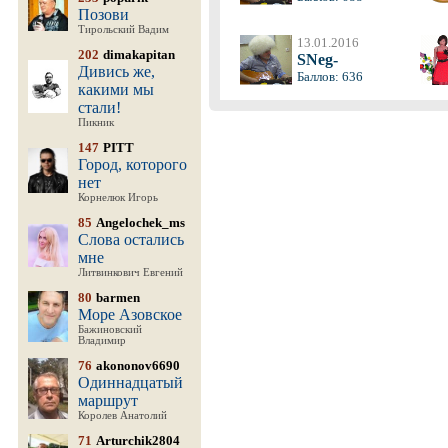
Позови
Тирольский Вадим
13.01.2016
202
dimakapitan
SNeg-
Дивись же,
Баллов: 636
какими мы
стали!
Пикник
147
PITT
Город, которого
нет
Корнелюк Игорь
85
Angelochek_ms
Слова остались
мне
Литвинкович Евгений
80
barmen
Море Азовское
Бажиновский
Владимир
76
akononov6690
Одиннадцатый
маршрут
Королев Анатолий
71
Arturchik2804