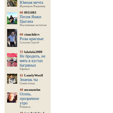
Южная мечта
Ждамиров Владимир
68
8911083
Песня Яшки
Цыгана
Неуловимые мстители
60
ciunchikvv
Розы красные
Сухачев Сергей
55
lalalala2000
Не бродить, не
мять в кустах
багряных
Ефимыч
42
LonelyWoolf
Знаешь ты
Синяя птица
40
mranatolm
Осень,
прозрачное
утро
Романсы