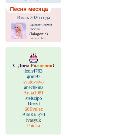
Песня месяца
Июль 2026 года
Крылья моей
любви
(Jalagonia)
Баллов: 659
С
Д
н
е
м
Р
о
ж
д
е
н
и
я
!
leon4763
grim97
svatovstvo
anechkina
Anna1981
stelszipo
Drozd
60Evulez
BibiKing70
ivasyuk
Painka