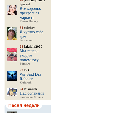
40
jemchujinka
&
igorvol
Все хорошо,
прекрасная
маркиза
Утесов Леонид
34
sulehov
Я куплю тебе
дом
Лесоповал
28
lalalala2000
Мы теперь
уходим
понемногу
Ефимыч
27
Bet
Wir Sind Das
Roboter
Kraftwerk
24
Nissan66
Над облаками
Ярмольник Леонид
Песня недели