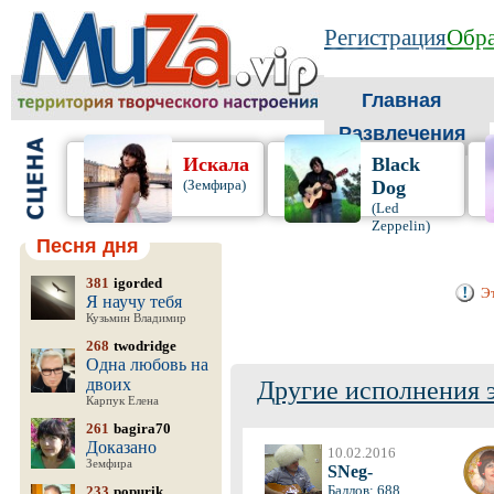
Регистрация
Обра
Главная
Развлечения
Искала
Black
(Земфира)
Dog
(Led
Zeppelin)
Песня дня
381
igorded
Эт
Я научу тебя
Кузьмин Владимир
268
twodridge
Одна любовь на
двоих
Другие исполнения 
Карпук Елена
261
bagira70
Доказано
10.02.2016
Земфира
SNeg-
Баллов: 688
233
popurik