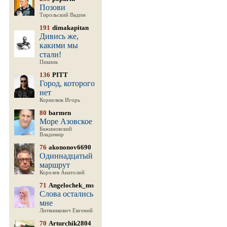
Позови
Тирольский Вадим
191
dimakapitan
Дивись же,
какими мы
стали!
Пикник
136
PITT
Город, которого
нет
Корнелюк Игорь
80
barmen
Море Азовское
Бажиновский
Владимир
76
akononov6690
Одиннадцатый
маршрут
Королев Анатолий
71
Angelochek_ms
Слова остались
мне
Литвинкович Евгений
70
Arturchik2804