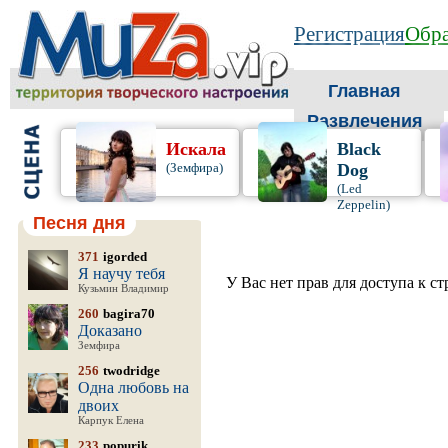
Регистрация
Обра
Главная
Развлечения
Искала
Black
(Земфира)
Dog
(Led
Zeppelin)
Песня дня
371
igorded
Я научу тебя
У Вас нет прав для доступа к с
Кузьмин Владимир
260
bagira70
Доказано
Земфира
256
twodridge
Одна любовь на
двоих
Карпук Елена
233
popurik