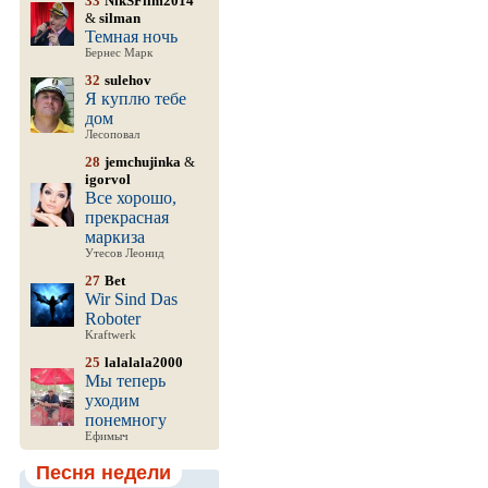
33
NikSFilm2014
&
silman
Темная ночь
Бернес Марк
32
sulehov
Я куплю тебе
дом
Лесоповал
28
jemchujinka
&
igorvol
Все хорошо,
прекрасная
маркиза
Утесов Леонид
27
Bet
Wir Sind Das
Roboter
Kraftwerk
25
lalalala2000
Мы теперь
уходим
понемногу
Ефимыч
Песня недели