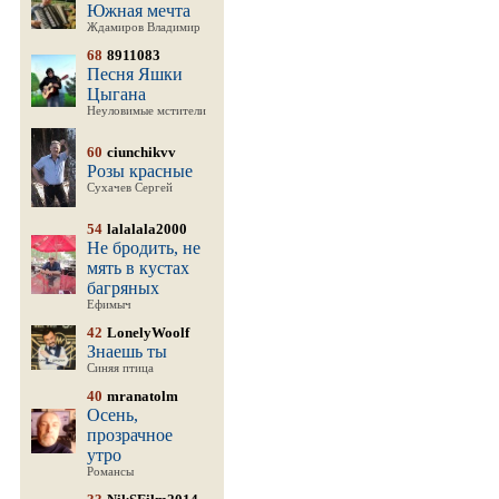
Южная мечта
Ждамиров Владимир
68
8911083
Песня Яшки
Цыгана
Неуловимые мстители
60
ciunchikvv
Розы красные
Сухачев Сергей
54
lalalala2000
Не бродить, не
мять в кустах
багряных
Ефимыч
42
LonelyWoolf
Знаешь ты
Синяя птица
40
mranatolm
Осень,
прозрачное
утро
Романсы