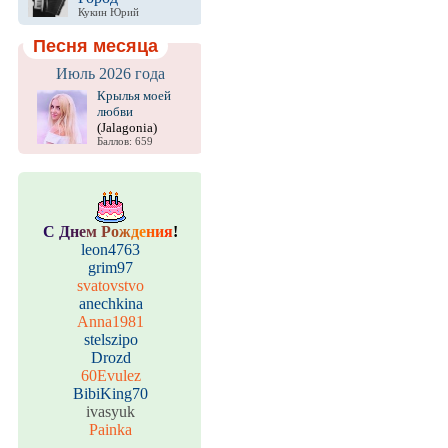
Кукин Юрий
Песня месяца
Июль 2026 года
Крылья моей
любви
(Jalagonia)
Баллов: 659
С
Д
н
е
м
Р
о
ж
д
е
н
и
я
!
leon4763
grim97
svatovstvo
anechkina
Anna1981
stelszipo
Drozd
60Evulez
BibiKing70
ivasyuk
Painka