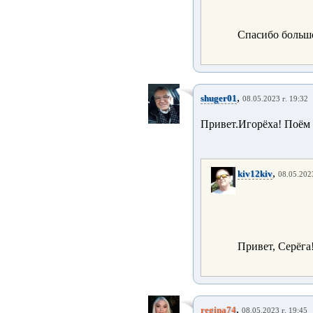
Спасибо большо
,
shuger01
08.05.2023 г. 19:32
Привет.Игорёха! Поём 
,
kiv12kiv
08.05.2023
Привет, Серёга
,
regina74
08.05.2023 г. 19:45