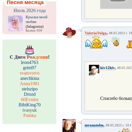
Песня месяца
Июль 2026 года
Крылья моей
любви
(Jalagonia)
Баллов: 659
,
ValeriaVolga
08.05.2023 г. 1
С
Д
н
е
м
Р
о
ж
д
е
н
и
я
!
leon4763
,
grim97
kiv12kiv
08.05.2023
svatovstvo
anechkina
Anna1981
stelszipo
Drozd
Спасибо больш
60Evulez
BibiKing70
ivasyuk
Painka
,
mranatolm
08.05.2023 г. 19: