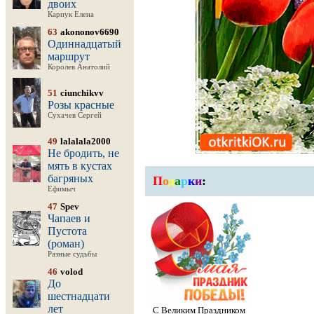
двоих
Карпук Елена
63
akononov6690
Одиннадцатый
маршрут
Королев Анатолий
51
ciunchikvv
Розы красные
Сухачев Сергей
49
lalalala2000
Не бродить, не
мять в кустах
багряных
П
о
д
а
р
к
и
:
Ефимыч
47
Spev
Чапаев и
Пустота
(роман)
Разные судьбы
46
volod
До
шестнадцати
лет
С Великим Праздником