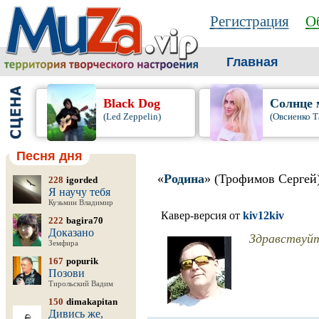
Регистрация
О
Главная
Black Dog
Солнце 
(Led Zeppelin)
(Овсиенко Т
Песня дня
«
Родина
» (Трофимов Сергей
228
igorded
Я научу тебя
Кузьмин Владимир
Кавер-версия от
kiv12kiv
222
bagira70
Доказано
Здравствуйт
Земфира
167
popurik
Позови
Тирольский Вадим
150
dimakapitan
Дивись же,