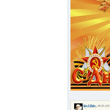
,
kiv12kiv
08.05.2023