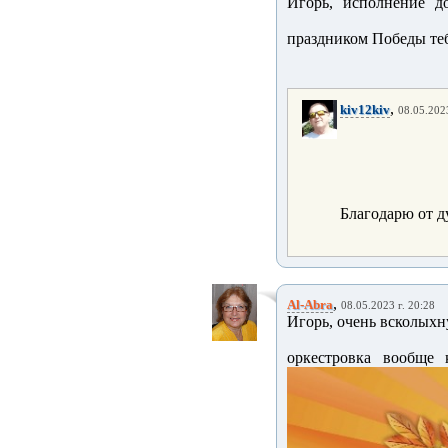
Игорь, исполнение до
праздником Победы теб
,
kiv12kiv
08.05.2023
Благодарю от д
,
Al-Abra
08.05.2023 г. 20:28
Игорь, очень всколыхн
оркестровка вообще к