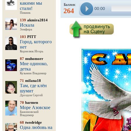
какими мы
Баллов:
стали!
00:00
264
Пикник
139
akmira2814
Искала
Земфира
103
PITT
Город, которого
нет
Корнелюк Игорь
87
muhomorr
Мне одиноко,
детка
Кузьмин Владимир
71
milana18
Там, где клён
шумит
Дроздов Сергей
70
barmen
Море Азовское
Бажиновский
Владимир
68
twodridge
Одна любовь на