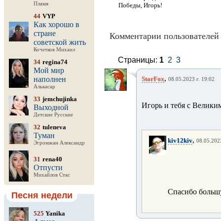
Пламя
Победы, Игорь!
44
VYP
Как хорошо в
стране
Комментарии пользователей 
советской жить
Кочетков Михаил
Страницы:
1
2
3
34
regina74
Мой мир
,
наполнен
StarFox
08.05.2023 г. 19:02
Алькасар
33
jemchujinka
Игорь и тебя с Великим 
Выходной
Детские Русские
32
tuleneva
Туман
,
kiv12kiv
08.05.2023
Эгромжан Александр
31
rena40
Отпусти
Михайлов Стас
Спасибо больш
Песня недели
525
Yanika