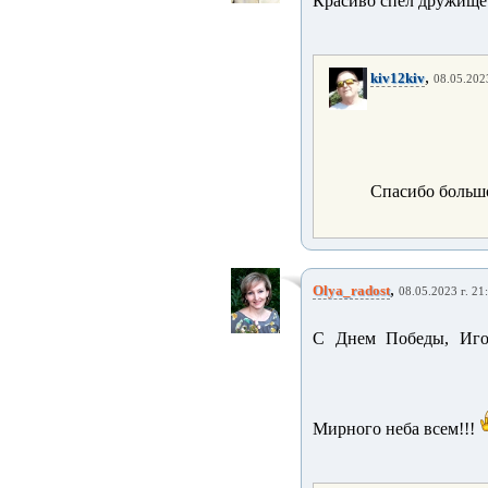
Красиво спел дружище!
,
kiv12kiv
08.05.2023
Спасибо большо
,
Olya_radost
08.05.2023 г. 21
С Днем Победы, Иго
Мирного неба всем!!!