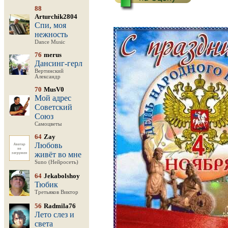
88
Arturchik2804
Спи, моя
нежность
Dance Music
76
merus
Дансинг-герл
Вертинский
Александр
70
MusV0
Мой адрес
Советский
Союз
Самоцветы
64
Zay
Любовь
живёт во мне
Suno (Нейросеть)
64
Jekabolshoy
Тюбик
Третьяков Виктор
56
Radmila76
Лето слез и
света