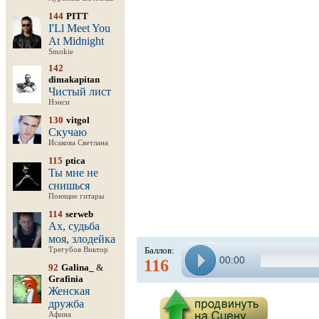
144
PITT
I'Ll Meet You
At Midnight
Smokie
142
dimakapitan
Чистый лист
Нэнси
130
vitgol
Скучаю
Исакова Светлана
115
ptica
Ты мне не
снишься
Поющие гитары
114
serweb
Ах, судьба
моя, злодейка
Баллов:
Трегубов Виктор
00:00
116
92
Galina_
&
Grafinia
Женская
дружба
Афина