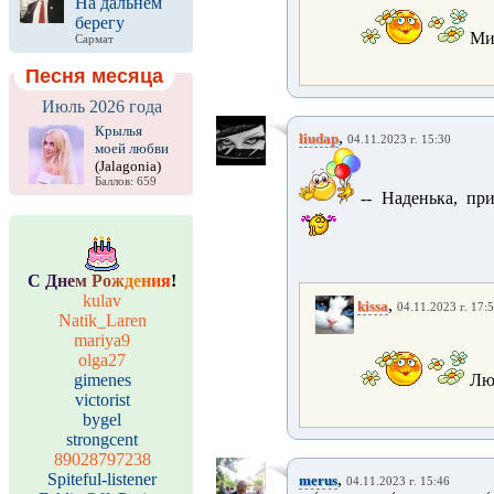
На дальнем
берегу
Ми
Сармат
Песня месяца
Июль 2026 года
Крылья
,
liudap
04.11.2023 г. 15:30
моей любви
(Jalagonia)
Баллов: 659
-- Наденька, пр
С
Д
н
е
м
Р
о
ж
д
е
н
и
я
!
kulav
,
kissa
04.11.2023 г. 17:
Natik_Laren
mariya9
olga27
gimenes
Лю
victorist
bygel
strongcent
89028797238
Spiteful-listener
,
merus
04.11.2023 г. 15:46