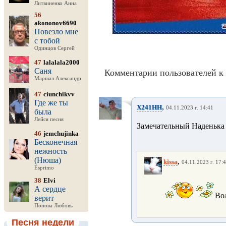
Литвиненко Анна
56
akononov6690
Повезло мне
с тобой
Одинцов Сергей
47
lalalala2000
Саня
Комментарии пользователей к 
Маршал Александр
47
ciunchikvv
Где же ты
,
X241HH
04.11.2023 г. 14:41
была
Лейся песня
Замечательный Наденька ду
46
jemchujinka
Бесконечная
нежность
(Нюша)
,
kissa
04.11.2023 г. 17:
Esprimo
38
Elvi
А сердце
Вол
верит
Попова Любовь
Песня недели