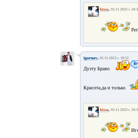
,
kissa
05.11.2023 г. 20:
Рег
,
igornav
05.11.2023 г. 18:52
Дуэту Браво
Красота,да и только
,
kissa
05.11.2023 г. 20:
Иго