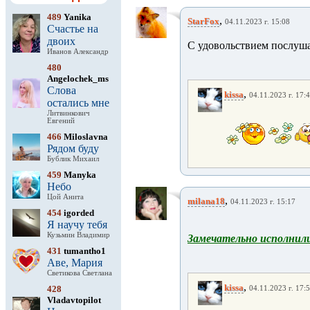
489
Yanika
,
StarFox
04.11.2023 г. 15:08
Счастье на
двоих
С удовольствием послуша
Иванов Александр
480
Angelochek_ms
Слова
,
kissa
04.11.2023 г. 17:
остались мне
Литвинкович
Евгений
466
Miloslavna
Рядом буду
Бублик Михаил
459
Manyka
Небо
Цой Анита
,
milana18
04.11.2023 г. 15:17
454
igorded
Я научу тебя
Кузьмин Владимир
Замечательно исполнили
431
tumantho1
Аве, Мария
Светикова Светлана
,
kissa
428
04.11.2023 г. 17:
Vladavtopilot