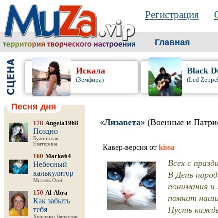
Регистрация
Главная
Искала
Black D
(Земфира)
(Led Zeppel
Песня дня
«
Лизавета
» (Военные и Патри
178
Angela1968
Поздно
Бужинская
Екатерина
Кавер-версия от
kissa
160
Marka64
Всех с праздн
Небесный
В День народ
калькулятор
Митяев Олег
понимания и 
150
Al-Abra
помнит наши 
Как забыть
Пусть кажды
тебя
Хурсенко Вячеслав