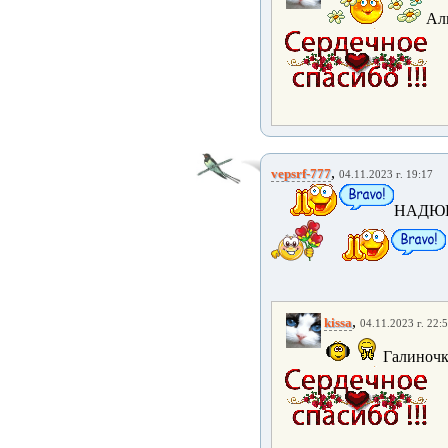
Ал
,
vepsrf-777
04.11.2023 г. 19:17
НАДЮ
,
kissa
04.11.2023 г. 22:
Галиночк