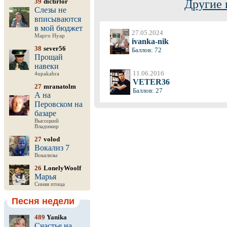
39
dictirlor
Другие 
Слезы не
вписываются
в мой бюджет
27.05.2024
Марго Нуар
ivanka-nik
38
sever56
Баллов: 72
Прощай
навеки
11.06.2016
4upakabra
VETER36
27
mranatolm
Баллов: 27
А на
Перовском на
базаре
Высоцкий
Владимир
27
volod
Вокализ 7
Вокализы
26
LonelyWoolf
Марья
Синяя птица
Песня недели
489
Yanika
Счастье на