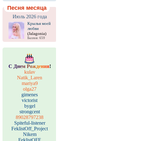
Песня месяца
Июль 2026 года
Крылья моей
любви
(Jalagonia)
Баллов: 659
С
Д
н
е
м
Р
о
ж
д
е
н
и
я
!
kulav
Natik_Laren
mariya9
olga27
gimenes
victorist
bygel
strongcent
89028797238
Spiteful-listener
FeklistOff_Project
Nikem
FeklistOFF