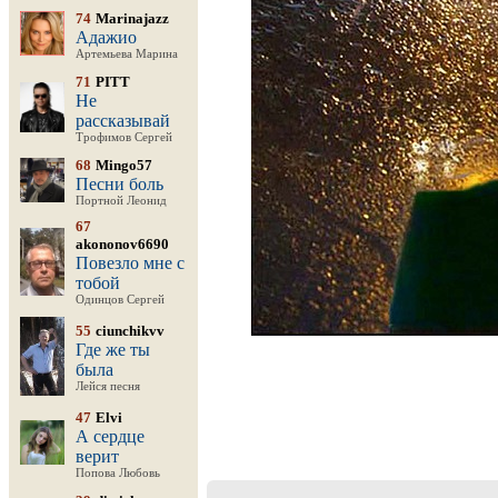
74
Marinajazz
Адажио
Артемьева Марина
71
PITT
Не
рассказывай
Трофимов Сергей
68
Mingo57
Песни боль
Портной Леонид
67
akononov6690
Повезло мне с
тобой
Одинцов Сергей
55
ciunchikvv
Где же ты
была
Лейся песня
47
Elvi
А сердце
верит
Попова Любовь