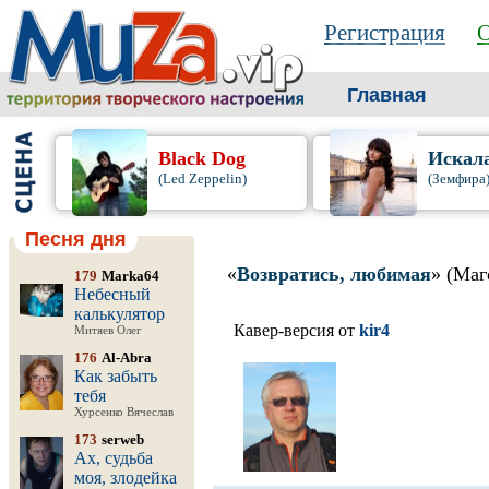
Регистрация
О
Главная
Black Dog
Искал
(Led Zeppelin)
(Земфира
Песня дня
«
Возвратись, любимая
» (Ма
179
Marka64
Небесный
калькулятор
Кавер-версия от
kir4
Митяев Олег
176
Al-Abra
Как забыть
тебя
Хурсенко Вячеслав
173
serweb
Ах, судьба
моя, злодейка