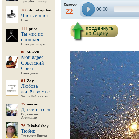
Трегубов Виктор
Баллов:
00:00
22
166
dimakapitan
Чистый лист
Нэнси
144
ptica
Ты мне не
снишься
Поющие гитары
88
MusV0
Мой адрес
Советский
Союз
Самоцветы
81
Zay
Любовь
живёт во мне
Suno (Нейросеть)
79
merus
Дансинг-герл
Вертинский
Александр
76
Jekabolshoy
Тюбик
Третьяков Виктор