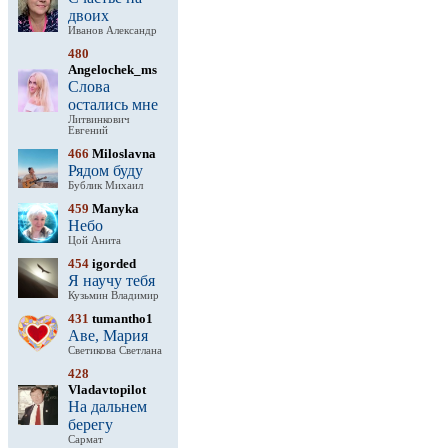
двоих
Иванов Александр
480
Angelochek_ms
Слова
остались мне
Литвинкович
Евгений
466
Miloslavna
Рядом буду
Бублик Михаил
459
Manyka
Небо
Цой Анита
454
igorded
Я научу тебя
Кузьмин Владимир
431
tumantho1
Аве, Мария
Светикова Светлана
428
Vladavtopilot
На дальнем
берегу
Сармат