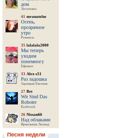
дом
Лесоповал
41
mranatolm
Осень,
прозрачное
утро
Романсы
35
lalalala2000
Мы теперь
уходим
понемногу
Ефимыч
33
Alex-s51
Раз ладошка
Зарицкая Евгения
27
Bet
Wir Sind Das
Roboter
Kraftwerk
26
Nissan66
Над облаками
Ярмольник Леонид
Песня недели