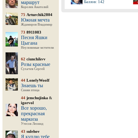
Баллов: 142
маршрут
Королев Анатолий
75
Arturchik2804
Южная мечта
Ждамиров Владимир
73
8911083
Песня Яшки
Цыгана
Неуловимые мстители
62
ciunchikvv
Розы красные
Сухачев Сергей
44
LonelyWoolf
Знаешь ты
Синяя птица
44
jemchujinka
&
igorvol
Все хорошо,
прекрасная
маркиза
Утесов Леонид
43
sulehov
Я куплю тебе