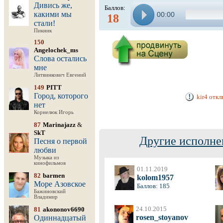
Дивись же,
Баллов:
какими мы
00:00
18
стали!
Пикник
150
Angelochek_ms
Слова остались
мне
Литвинкович Евгений
149
PITT
Город, которого
kir4 отк
нет
Корнелюк Игорь
87
Marinajazz
&
SkT
Другие исполне
Песня о первой
любви
Музыка из
кинофильмов
01.11.2019
82
barmen
kolom1957
Море Азовское
Баллов: 185
Бажиновский
Владимир
24.10.2015
81
akononov6690
rosen_stoyanov
Одиннадцатый