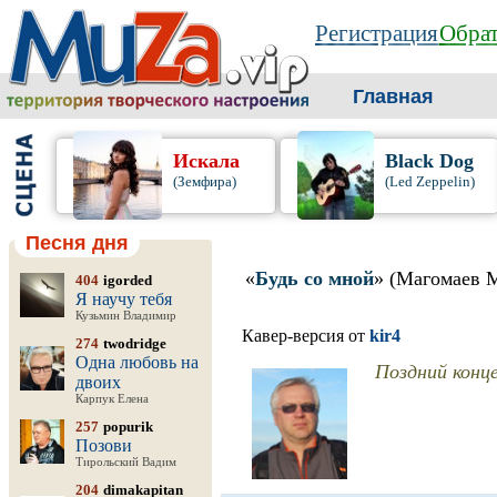
Регистрация
Обрат
Главная
Искала
Black Dog
(Земфира)
(Led Zeppelin)
Песня дня
«
Будь со мной
» (Магомаев 
404
igorded
Я научу тебя
Кузьмин Владимир
Кавер-версия от
kir4
274
twodridge
Одна любовь на
Поздний конц
двоих
Карпук Елена
257
popurik
Позови
Тирольский Вадим
204
dimakapitan