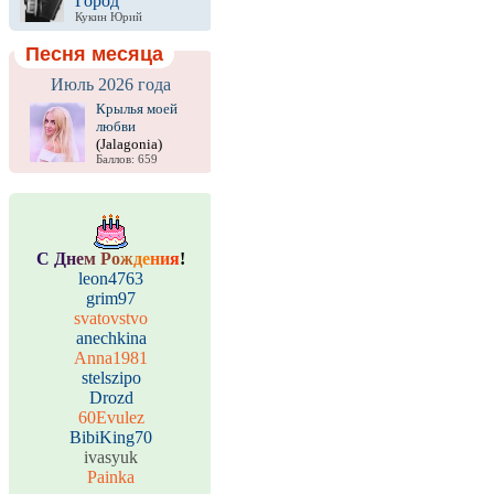
Город
Кукин Юрий
Песня месяца
Июль 2026 года
Крылья моей
любви
(Jalagonia)
Баллов: 659
С
Д
н
е
м
Р
о
ж
д
е
н
и
я
!
leon4763
grim97
svatovstvo
anechkina
Anna1981
stelszipo
Drozd
60Evulez
BibiKing70
ivasyuk
Painka