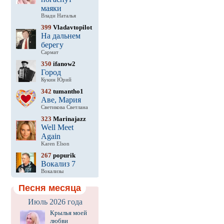
маяки
Влади Наталья
399
Vladavtopilot
На дальнем
берегу
Сармат
350
ifanow2
Город
Кукин Юрий
342
tumantho1
Аве, Мария
Светикова Светлана
323
Marinajazz
Well Meet
Again
Karen Elson
267
popurik
Вокализ 7
Вокализы
Песня месяца
Июль 2026 года
Крылья моей
любви