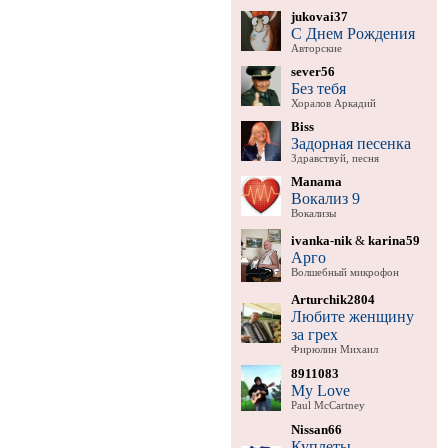
jukovai37
С Днем Рождения
Авторские
sever56
Без тебя
Хоралов Аркадий
Biss
Задорная песенка
Здравствуй, песня
Manama
Вокализ 9
Вокализы
ivanka-nik
&
karina59
Арго
Волшебный микрофон
Arturchik2804
Любите женщину
за грех
Фирюлин Михаил
8911083
My Love
Paul McCartney
Nissan66
Куплеты