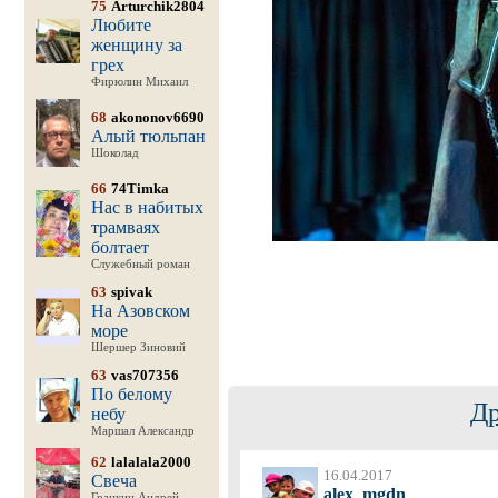
75
Arturchik2804
Любите
женщину за
грех
Фирюлин Михаил
68
akononov6690
Алый тюльпан
Шоколад
66
74Timka
Нас в набитых
трамваях
болтает
Служебный роман
63
spivak
На Азовском
море
Шершер Зиновий
63
vas707356
По белому
Др
небу
Маршал Александр
62
lalalala2000
16.04.2017
Свеча
alex_mgdn
Гранкин Андрей