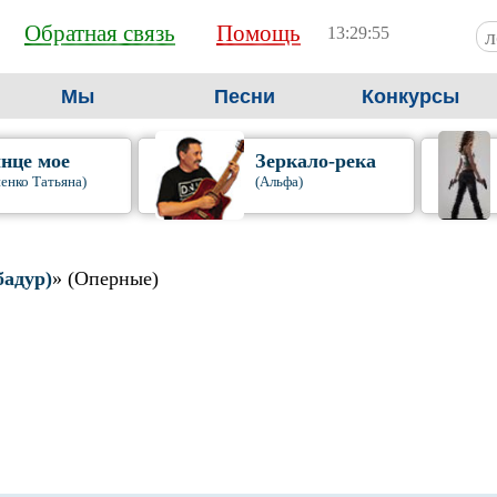
Обратная связь
Помощь
13:29:56
Мы
Песни
Конкурсы
нце мое
Зеркало-река
енко Татьяна)
(Альфа)
бадур)
» (Оперные)