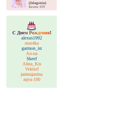
(Jalagonia)
Баллов: 659
С
Д
н
е
м
Р
о
ж
д
е
н
и
я
!
alexus1992
ruse4ka
garmon_ist
An-na
Skeef
Alina_Kis
Vektxrf
janinajanina
aqva-100