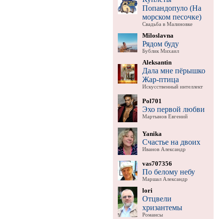
Попандопуло (На
морском песочке)
Свадьба в Малиновке
Miloslavna
Рядом буду
Бублик Михаил
Aleksantin
Дала мне пёрышко
Жар-птица
Искусственный интеллект
Pol701
Эхо первой любви
Мартынов Евгений
Yanika
Счастье на двоих
Иванов Александр
vas707356
По белому небу
Маршал Александр
lori
Отцвели
хризантемы
Романсы