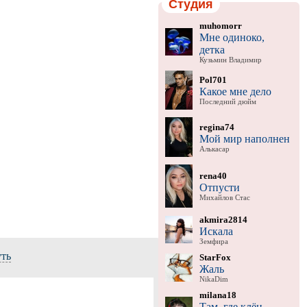
Студия
muhomorr
Мне одиноко,
детка
Кузьмин Владимир
Pol701
Какое мне дело
Последний дюйм
regina74
Мой мир наполнен
Алькасар
rena40
Отпусти
Михайлов Стас
akmira2814
Искала
Земфира
уть
StarFox
Жаль
NikaDim
milana18
Там, где клён