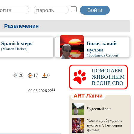
Развлечения
Spanish steps
Боже, какой
(Morten Harket)
пустяк
(Трофимов Сергей)
ПОМОГАЕМ
26
17
0
ЖИВОТНЫМ
В ЗОНЕ СВО
52
09.06.2026 22
ART-Ланчи
Чудесный сон
"Сон и пробуждение
пустоты", 1-ая серия
фильма