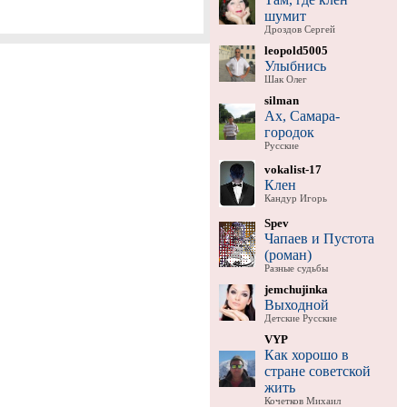
шумит
Дроздов Сергей
leopold5005
Улыбнись
Шак Олег
silman
Ах, Самара-
городок
Русские
vokalist-17
Клен
Кандур Игорь
Spev
Чапаев и Пустота
(роман)
Разные судьбы
jemchujinka
Выходной
Детские Русские
VYP
Как хорошо в
стране советской
жить
Кочетков Михаил