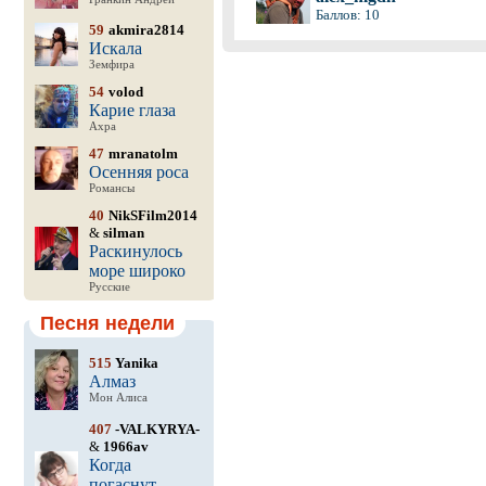
Баллов: 10
59
akmira2814
Искала
Земфира
54
volod
Карие глаза
Ахра
47
mranatolm
Осенняя роса
Романсы
40
NikSFilm2014
&
silman
Раскинулось
море широко
Русские
Песня недели
515
Yanika
Алмаз
Мон Алиса
407
-VALKYRYA-
&
1966av
Когда
погаснут