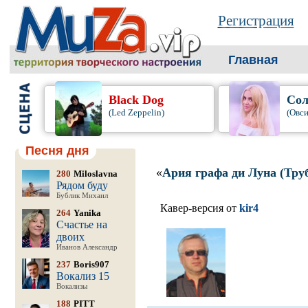
Регистрация
Главная
Black Dog
Сол
(Led Zeppelin)
(Овси
Песня дня
«
Ария графа ди Луна (Тру
280
Miloslavna
Рядом буду
Бублик Михаил
Кавер-версия от
kir4
264
Yanika
Счастье на
двоих
Иванов Александр
237
Boris907
Вокализ 15
Вокализы
188
PITT