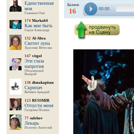
Единственная
Баллов:
моя
00:00
16
Газманов Олег
174
Marka64
Как мне быть
Серов Александр
152
Al-Abra
Светит луна
Хурсенко Вячеслав
147
vitgol
Эти глаза
напротив
Ободзинский
Валерий
136
dimakapitan
Скрипач
Кобяков Аркадий
123
RUSSMIR
Отпусти меня
Гагарина Полина
77
sulehov
Лекарь
Полотно Анатолий