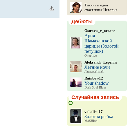
Тысяча и одна
счастливая История
Дебюты
Ostrova_v_oceane
Ария
Шамаханской
царицы (Золотой
петушок)
Оперные
Aleksandr_Lepehin
Летние ночи
Ласковый май
Rainbow12
Your shadow
Dark Soul Blues
Случайная запись
vokalist-17
Золотая рыбка
MoSHkin