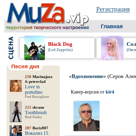
Регистрация
Главная
Black Dog
Сол
(Led Zeppelin)
(Овси
Песня дня
«
Вдохновение
» (Серов Але
250
Marinajazz
&
petrovlad
Love in
Кавер-версия от
kir4
portofino
Fred Buscaglione
215
skvaue
Toothbrush
Brad Paisley
207
Boris907
Вокализ 15