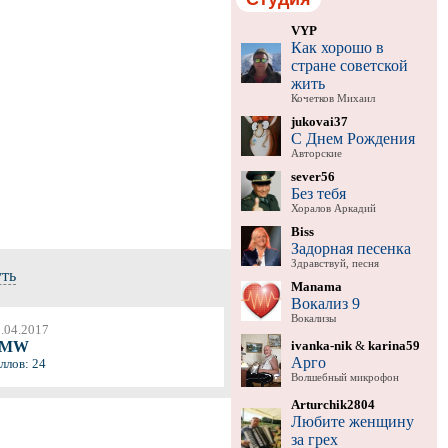
VYP
Как хорошо в
стране советской
жить
Кочетков Михаил
jukovai37
С Днем Рождения
Авторские
sever56
Без тебя
Хоралов Аркадий
Biss
Задорная песенка
Здравствуй, песня
уть
Manama
Вокализ 9
Вокализы
.04.2017
ivanka-nik
&
karina59
BMW
Арго
ллов: 24
Волшебный микрофон
Arturchik2804
Любите женщину
за грех