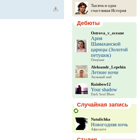
Тысяча и одна
счастливая История
Дебюты
Ostrova_v_oceane
Ария
Шамаханской
царицы (Золотой
петушок)
Оперные
Aleksandr_Lepehin
Летние ночи
Ласковый май
Rainbow12
Your shadow
Dark Soul Blues
Случайная запись
Natulichka
Новогодняя ночь
Афродита
Студия