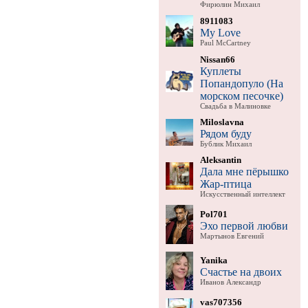
Фирюлин Михаил
8911083
My Love
Paul McCartney
Nissan66
Куплеты
Попандопуло (На
морском песочке)
Свадьба в Малиновке
Miloslavna
Рядом буду
Бублик Михаил
Aleksantin
Дала мне пёрышко
Жар-птица
Искусственный интеллект
Pol701
Эхо первой любви
Мартынов Евгений
Yanika
Счастье на двоих
Иванов Александр
vas707356