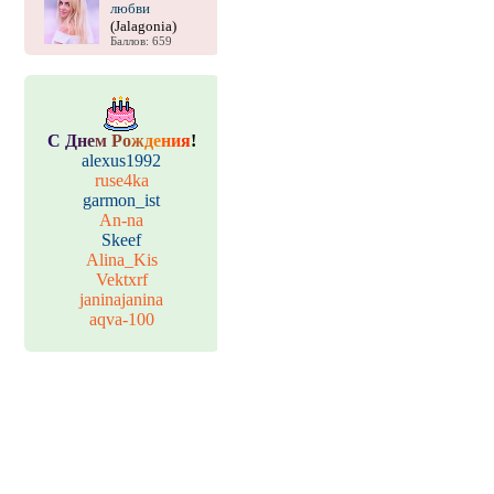
любви
(Jalagonia)
Баллов: 659
С
Д
н
е
м
Р
о
ж
д
е
н
и
я
!
alexus1992
ruse4ka
garmon_ist
An-na
Skeef
Alina_Kis
Vektxrf
janinajanina
aqva-100