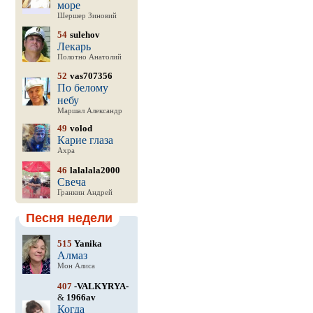
море
Шершер Зиновий
54
sulehov
Лекарь
Полотно Анатолий
52
vas707356
По белому
небу
Маршал Александр
49
volod
Карие глаза
Ахра
46
lalalala2000
Свеча
Гранкин Андрей
Песня недели
515
Yanika
Алмаз
Мон Алиса
407
-VALKYRYA-
&
1966av
Когда