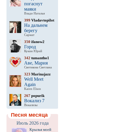
погаснут
маяки
Влади Наталья
399
Vladavtopilot
На дальнем
берегу
Сармат
350
ifanow2
Город
Кукин Юрий
342
tumantho1
Аве, Мария
Светикова Светлана
323
Marinajazz
Well Meet
Again
Karen Elson
267
popurik
Вокализ 7
Вокализы
Песня месяца
Июль 2026 года
Крылья моей