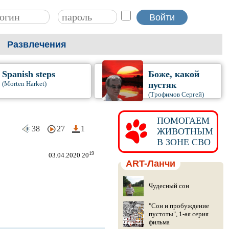
Развлечения
Spanish steps
Боже, какой
(Morten Harket)
пустяк
(Трофимов Сергей)
ПОМОГАЕМ
38
27
1
ЖИВОТНЫМ
В ЗОНЕ СВО
19
03.04.2020 20
ART-Ланчи
Чудесный сон
"Сон и пробуждение
пустоты", 1-ая серия
фильма