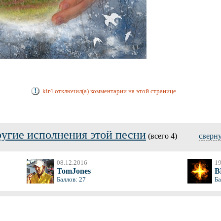
kir4 отключил(а) комментарии на этой странице
угие исполнения этой песни
(всего 4)
сверн
08.12.2016
19
TomJones
Баллов: 27
Ба