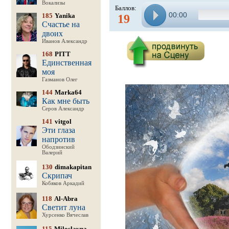
Вокализы
Баллов:
00:00
185
Yanika
19
Счастье на
двоих
Иванов Александр
168
PITT
Единственная
моя
Газманов Олег
144
Marka64
Как мне быть
Серов Александр
141
vitgol
Эти глаза
напротив
Ободзинский
Валерий
130
dimakapitan
Скрипач
Кобяков Аркадий
118
Al-Abra
Светит луна
Хурсенко Вячеслав
115
Miloslavna