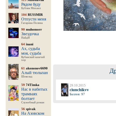
Рядом буду
Бублик Михаил
104
RUSSMIR
Отпусти меня
Гагарина Полина
90
muhomorr
Звездочка
НайдИ
64
inani
Ах, судьба
моя, судьба
Кубанский казачий
хор
61
akononov6690
Др
Алый тюльпан
Шоколад
59
74Timka
29.10.2015
Нас в набитых
ciunchikvv
трамваях
Баллов: 97
болтает
Служебный роман
56
spivak
На Азовском