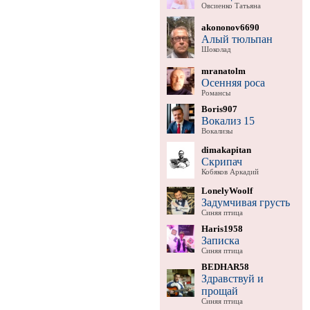
Овсиенко Татьяна
akononov6690
Алый тюльпан
Шоколад
mranatolm
Осенняя роса
Романсы
Boris907
Вокализ 15
Вокализы
dimakapitan
Скрипач
Кобяков Аркадий
LonelyWoolf
Задумчивая грусть
Синяя птица
Haris1958
Записка
Синяя птица
BEDHAR58
Здравствуй и
прощай
Синяя птица