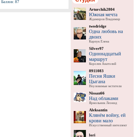
Баллов: 87
Arturchik2804
Южная мечта
Ждамиров Владимир
twodridge
Одна любовь на
двоих
Карпук Елена
Silver97
Одиннадцатый
маршрут
Королев Анатолий
8911083
Песня Яшки
Цыгана
Неуловимые мстители
Nissan66
Над облаками
Ярмольник Леонид
Aleksantin
Клянём войну, ей
крови мало
Искусственный интеллект
lori