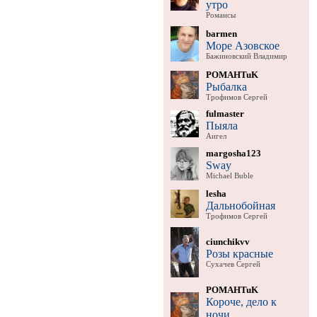
утро
Романсы
barmen
Море Азовское
Бажиновский Владимир
POMAHTuK
Рыбалка
Трофимов Сергей
fulmaster
Пыяла
Аигел
margosha123
Sway
Michael Buble
lesha
Дальнобойная
Трофимов Сергей
ciunchikvv
Розы красные
Сухачев Сергей
POMAHTuK
Короче, дело к
ночи