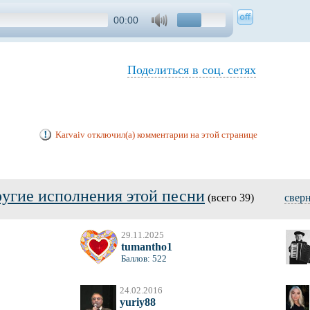
00:00
Поделиться в соц. сетях
Karvaiv отключил(а) комментарии на этой странице
угие исполнения этой песни
(всего 39)
свер
29.11.2025
tumantho1
Баллов: 522
24.02.2016
yuriy88