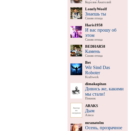
Королев Анатолий
LonelyWoolf
Знаешь ты
Синяя птица
Haris1958
И вас прошу об
этом
Синяя птица
BEDHAR58
Камень
Синяя птица
Bet
Wir Sind Das
Roboter
Kraftwerk
dimakapitan
Дивись же, какими
мы стали!
Пикник
ARAKS
Дым
Алиса
mranatolm
Осень, прозрачное