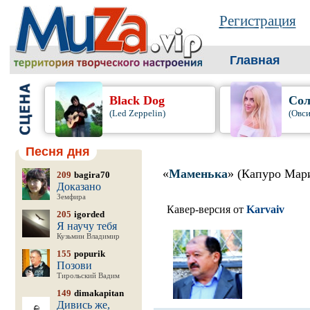
Регистрация
Главная
Black Dog
Сол
(Led Zeppelin)
(Овси
Песня дня
«
Маменька
» (Капуро Мар
209
bagira70
Доказано
Земфира
Кавер-версия от
Karvaiv
205
igorded
Я научу тебя
Кузьмин Владимир
155
popurik
Позови
Тирольский Вадим
149
dimakapitan
Дивись же,