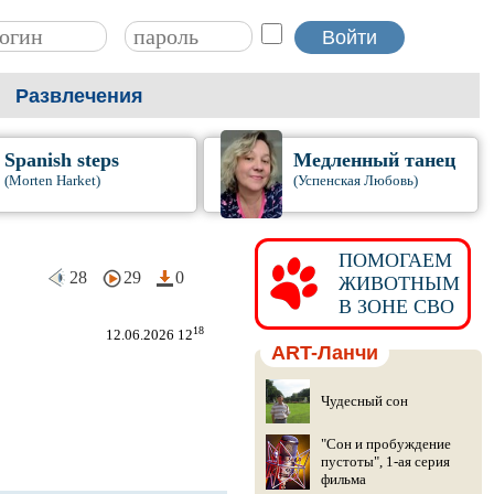
Развлечения
Spanish steps
Медленный танец
(Morten Harket)
(Успенская Любовь)
ПОМОГАЕМ
28
29
0
ЖИВОТНЫМ
В ЗОНЕ СВО
18
12.06.2026 12
ART-Ланчи
Чудесный сон
"Сон и пробуждение
пустоты", 1-ая серия
фильма