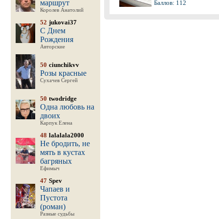
маршрут
Баллов: 112
Королев Анатолий
52
jukovai37
С Днем
Рождения
Авторские
50
ciunchikvv
Розы красные
Сухачев Сергей
50
twodridge
Одна любовь на
двоих
Карпук Елена
48
lalalala2000
Не бродить, не
мять в кустах
багряных
Ефимыч
47
Spev
Чапаев и
Пустота
(роман)
Разные судьбы