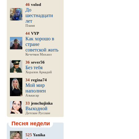
46
volod
До
шестнадцати
лет
Пламя
44
VYP
Как хорошо в
стране
советской жить
Кочетков Михаил
36
sever56
Без тебя
Хоралов Аркадий
34
regina74
Мой мир
наполнен
Алькасар
33
jemchujinka
Выходной
Детские Русские
Песня недели
525
Yanika