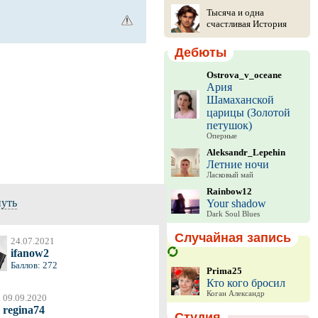
Тысяча и одна
счастливая История
Дебюты
Ostrova_v_oceane
Ария
Шамаханской
царицы (Золотой
петушок)
Оперные
Aleksandr_Lepehin
Летние ночи
Ласковый май
Rainbow12
нуть
Your shadow
Dark Soul Blues
Случайная запись
24.07.2021
ifanow2
Баллов: 272
Prima25
Кто кого бросил
Коган Александр
09.09.2020
regina74
Студия