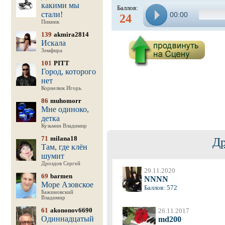
какими мы
Баллов:
стали!
00:00
24
Пикник
139
akmira2814
Искала
Земфира
101
PITT
Город, которого
нет
Корнелюк Игорь
86
muhomorr
Мне одиноко,
детка
Кузьмин Владимир
71
milana18
Др
Там, где клён
шумит
Дроздов Сергей
29.11.2020
69
barmen
NNNN
Море Азовское
Баллов: 572
Бажиновский
Владимир
61
akononov6690
26.11.2017
Одиннадцатый
md200