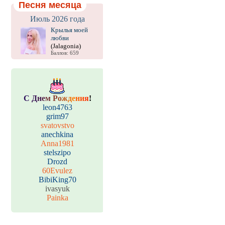
Песня месяца
Июль 2026 года
Крылья моей
любви
(Jalagonia)
Баллов: 659
С
Д
н
е
м
Р
о
ж
д
е
н
и
я
!
leon4763
grim97
svatovstvo
anechkina
Anna1981
stelszipo
Drozd
60Evulez
BibiKing70
ivasyuk
Painka