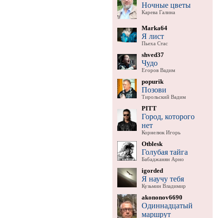
Ночные цветы
Карева Галина
Marka64
Я лист
Пьеха Стас
shved37
Чудо
Егоров Вадим
popurik
Позови
Тирольский Вадим
PITT
Город, которого
нет
Корнелюк Игорь
Otblesk
Голубая тайга
Бабаджанян Арно
igorded
Я научу тебя
Кузьмин Владимир
akononov6690
Одиннадцатый
маршрут