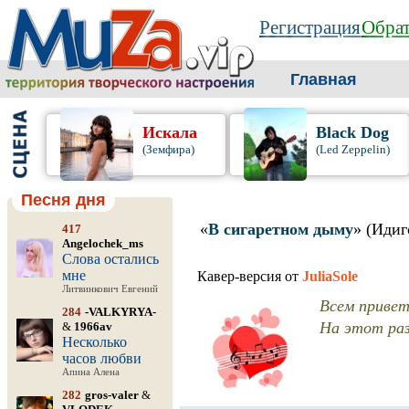
Регистрация
Обрат
Главная
Искала
Black Dog
(Земфира)
(Led Zeppelin)
Песня дня
«
В сигаретном дыму
» (Идиг
417
Angelochek_ms
Слова остались
мне
Кавер-версия от
JuliaSole
Литвинкович Евгений
Всем привет
284
-VALKYRYA-
На этот раз
&
1966av
Несколько
часов любви
Апина Алена
282
gros-valer
&