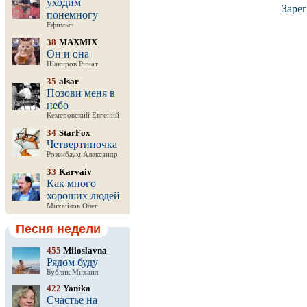
уходим
Заре
понемногу
Ефимыч
38
MAXMIX
Он и она
Шакиров Ринат
35
alsar
Позови меня в
небо
Кемеровский Евгений
34
StarFox
Четвертиночка
Розенбаум Александр
33
Karvaiv
Как много
хороших людей
Михайлов Олег
Песня недели
455
Miloslavna
Рядом буду
Бублик Михаил
422
Yanika
Счастье на