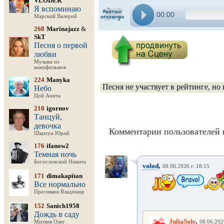
VLODEK
Я вспоминаю
00:00
Марский Валерий
268
Marinajazz
&
SkT
Песня о первой
любви
Музыка из
кинофильмов
224
Manyka
Песня не участвует в рейтинге, но
Небо
Цой Анита
210
igornov
Танцуй,
девочка
Комментарии пользователей 
Шкитун Юрий
176
ifanow2
Темная ночь
Богословский Никита
,
volod
08.06.2026 г. 18:15
171
dimakapitan
Все нормально
Пресняков Владимир
152
Sanich1958
Дождь в саду
,
JuliaSole
Митяев Олег
08.06.202