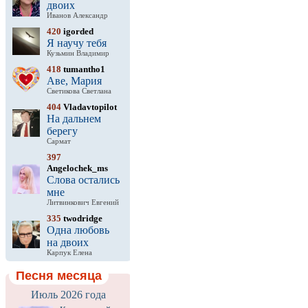
двоих
Иванов Александр
420
igorded
Я научу тебя
Кузьмин Владимир
418
tumantho1
Аве, Мария
Светикова Светлана
404
Vladavtopilot
На дальнем
берегу
Сармат
397
Angelochek_ms
Слова остались
мне
Литвинкович Евгений
335
twodridge
Одна любовь
на двоих
Карпук Елена
Песня месяца
Июль 2026 года