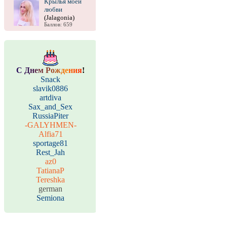
Крылья моей
любви
(Jalagonia)
Баллов: 659
С
Д
н
е
м
Р
о
ж
д
е
н
и
я
!
Snack
slavik0886
artdiva
Sax_and_Sex
RussiaPiter
-GALYHMEN-
Alfia71
sportage81
Rest_Jah
az0
TatianaP
Tereshka
german
Semiona