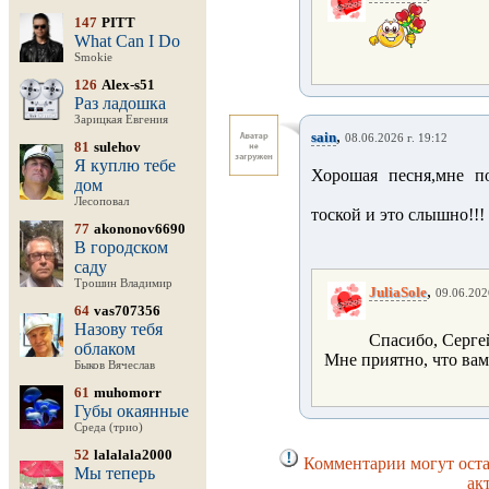
147
PITT
What Can I Do
Smokie
126
Alex-s51
Раз ладошка
Зарицкая Евгения
,
sain
08.06.2026 г. 19:12
81
sulehov
Я куплю тебе
Хорошая песня,мне п
дом
Лесоповал
тоской и это слышно!!!
77
akononov6690
В городском
саду
Трошин Владимир
,
JuliaSole
09.06.202
64
vas707356
Назову тебя
Спасибо, Серге
облаком
Мне приятно, что вам
Быков Вячеслав
61
muhomorr
Губы окаянные
Среда (трио)
52
lalalala2000
Комментарии могут оста
Мы теперь
ак