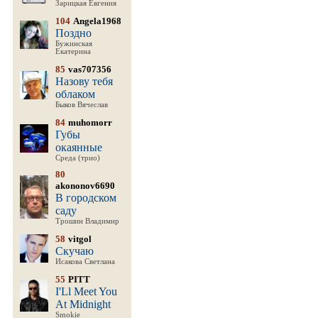
Зарицкая Евгения
104
Angela1968
Поздно
Бужинская
Екатерина
85
vas707356
Назову тебя
облаком
Быков Вячеслав
84
muhomorr
Губы
окаянные
Среда (трио)
80
akononov6690
В городском
саду
Трошин Владимир
58
vitgol
Скучаю
Исакова Светлана
55
PITT
I'Ll Meet You
At Midnight
Smokie