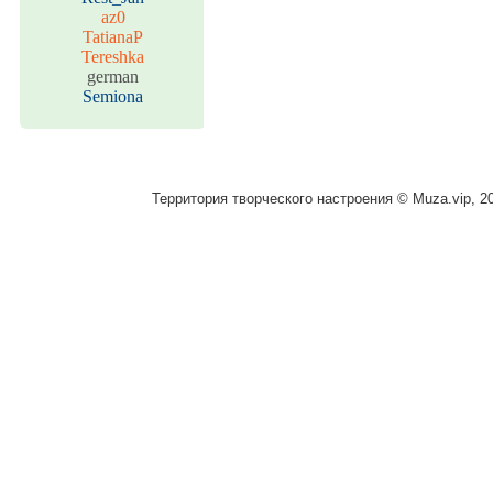
az0
TatianaP
Tereshka
german
Semiona
Территория творческого настроения © Muza.vip, 2