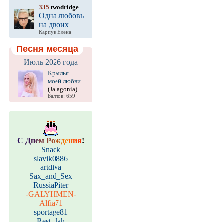
335
twodridge
Одна любовь
на двоих
Карпук Елена
Песня месяца
Июль 2026 года
Крылья
моей любви
(Jalagonia)
Баллов: 659
С
Д
н
е
м
Р
о
ж
д
е
н
и
я
!
Snack
slavik0886
artdiva
Sax_and_Sex
RussiaPiter
-GALYHMEN-
Alfia71
sportage81
Rest_Jah