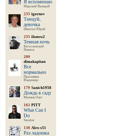
Я вспоминаю
Марский Валерий
235
igornov
Танцуй,
девочка
Шкитун Юрий
235
ifanow2
Темная ночь
Богословский
Никита
209
dimakapitan
Все
нормально
Пресняков
Владимир
179
Sanich1958
Дождь в саду
Митяев Олег
163
PITT
What Can I
Do
Smokie
130
Alex-s51
Раз ладошка