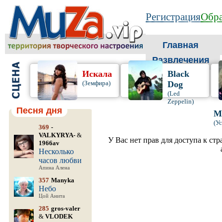
Регистрация
Обра
Главная
Развлечения
Искала
Black
(Земфира)
Dog
(Led
Zeppelin)
Песня дня
М
(У
369
-
VALKYRYA-
&
У Вас нет прав для доступа к ст
1966av
Несколько
часов любви
Апина Алена
357
Manyka
Небо
Цой Анита
285
gros-valer
&
VLODEK