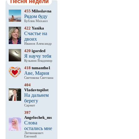
Песня недели
455
Miloslavna
Рядом буду
Бублик Михаил
422
Yanika
Счастье на
двоих
Иванов Александр
420
igorded
Я научу тебя
Кузьмин Владимир
418
tumantho1
Аве, Мария
Светикова Светлана
404
Vladavtopilot
На дальнем
берегу
Сармат
397
Angelochek_ms
Слова
остались мне
Литвинкович
Евгений