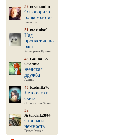
52
mranatolm
Отговорила
роща золотая
Романсы
51
marinka9
Над
пропастью во
ржи
Аллегрова Ирина
48
Galina_
&
Grafinia
Женская
дружба
Афина
45
Radmila76
Лето слез и
света
Литвиненко Анна
39
Arturchik2804
Спи, моя
нежность
Dance Music