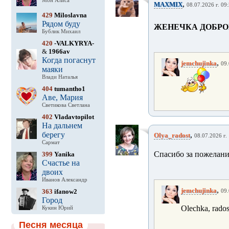
Мон Алиса
,
MAXMIX
08.07.2026 г. 09
429
Miloslavna
Рядом буду
ЖЕНЕЧКА ДОБРО
Бублик Михаил
420
-VALKYRYA-
&
1966av
Когда погаснут
,
jemchujinka
09.
маяки
Влади Наталья
404
tumantho1
Аве, Мария
Светикова Светлана
402
Vladavtopilot
На дальнем
берегу
,
Olya_radost
08.07.2026 г.
Сармат
Спасибо за пожелани
399
Yanika
Счастье на
двоих
Иванов Александр
,
jemchujinka
363
ifanow2
09.
Город
Olechka, rados
Кукин Юрий
Песня месяца