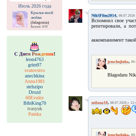
Июль 2026 года
Крылья моей
,
NikSFilm2014
08.07.2026 
любви
Вспомнил свое участ
(Jalagonia)
репетировали, а по
Баллов: 659
аккомпанимент тако
С
Д
н
е
м
Р
о
ж
д
е
н
и
я
!
leon4763
,
jemchujinka
09.
grim97
svatovstvo
Blagodaru Niko
anechkina
Anna1981
stelszipo
Drozd
60Evulez
,
milana18
BibiKing70
08.07.2026 г. 12:
ivasyuk
Painka
,
jemchujinka
09.