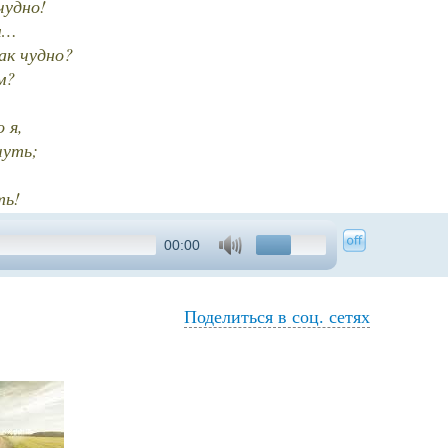
чудно!
м…
ак чудно?
м?
 я,
чуть;
ть!
00:00
Поделиться в соц. сетях