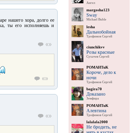
Аигел
margosha123
Sway
аре нашего хора, долго ее
Michael Buble
ка, ты его исполняешь и
lesha
Дальнобойная
Трофимов Сергей
ciunchikvv
Розы красные
Сухачев Сергей
POMAHTuK
Короче, дело к
ночи
Трофимов Сергей
bagira70
Доказано
Земфира
POMAHTuK
Алевтина
Трофимов Сергей
lalalala2000
Не бродить, не
мять в кустах