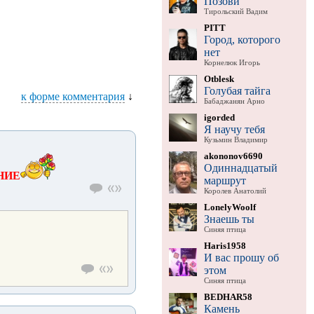
Позови
Тирольский Вадим
PITT
Город, которого
нет
Корнелюк Игорь
Otblesk
Голубая тайга
к форме комментария
↓
Бабаджанян Арно
igorded
Я научу тебя
Кузьмин Владимир
akononov6690
Одиннадцатый
НИЕ
маршрут
Королев Анатолий
LonelyWoolf
Знаешь ты
Синяя птица
Haris1958
И вас прошу об
этом
Синяя птица
BEDHAR58
Камень