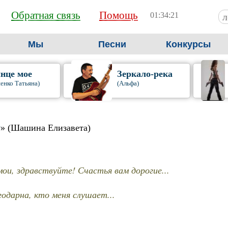
Обратная связь
Помощь
01:34:22
Мы
Песни
Конкурсы
нце мое
Зеркало-река
енко Татьяна)
(Альфа)
у
» (Шашина Елизавета)
мои, здравствуйте! Счастья вам дорогие...
годарна, кто меня слушает...