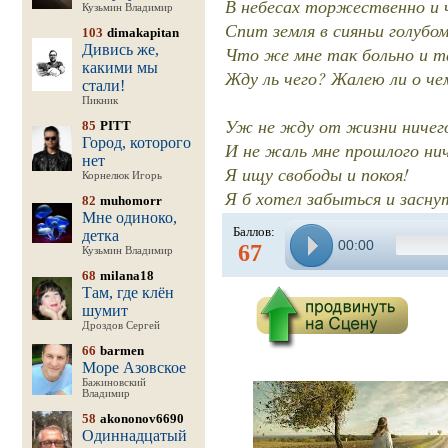
В небесах торжественно и 
Кузьмин Владимир
Спит земля в сияньи голубо
103
dimakapitan
Дивись же,
Что же мне так больно и т
какими мы
Жду ль чего? Жалею ли о че
стали!
Пикник
Уж не жду от жизни ничего
85
PITT
Город, которого
И не жаль мне прошлого ни
нет
Я ищу свободы и покоя!
Корнелюк Игорь
Я б хотел забыться и засну
82
muhomorr
Мне одиноко,
Баллов:
детка
00:00
67
Кузьмин Владимир
68
milana18
Там, где клён
шумит
Дроздов Сергей
66
barmen
Море Азовское
Бажиновский
Владимир
58
akononov6690
Одиннадцатый