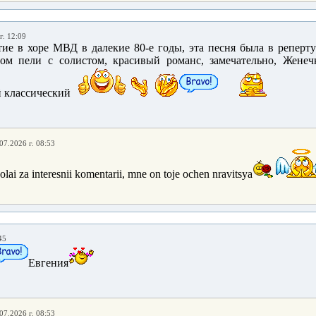
г. 12:09
ие в хоре МВД в далекие 80-е годы, эта песня была в реперту
том пели с солистом, красивый романс, замечательно, Женеч
й классический
07.2026 г. 08:53
lai za interesnii komentarii, mne on toje ochen nravitsya
45
Евгения
07.2026 г. 08:53