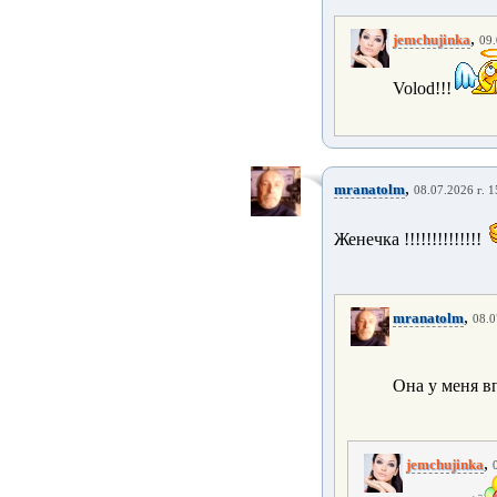
,
jemchujinka
09.
Volod!!!
,
mranatolm
08.07.2026 г. 1
Женечка !!!!!!!!!!!!!!
,
mranatolm
08.0
Она у меня вп
,
jemchujinka