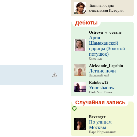
Тысяча и одна
счастливая История
Дебюты
Ostrova_v_oceane
Ария
Шамаханской
царицы (Золотой
петушок)
Оперные
Aleksandr_Lepehin
Летние ночи
Ласковый май
Rainbow12
Your shadow
Dark Soul Blues
Случайная запись
Revenger
По улицам
Москвы
Пара Нормальных