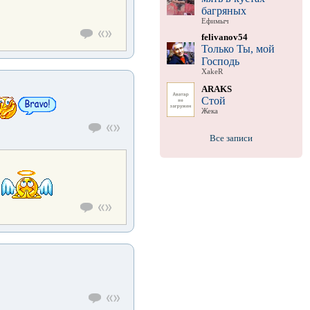
багряных
Ефимыч
felivanov54
Только Ты, мой
Господь
XakeR
ARAKS
Стой
Жека
Все записи