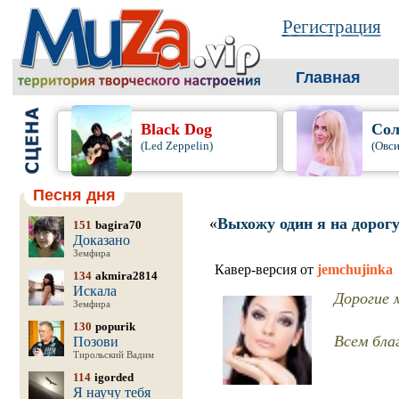
Регистрация
Главная
Black Dog
Сол
(Led Zeppelin)
(Овси
Песня дня
«
Выхожу один я на дорог
151
bagira70
Доказано
Земфира
Кавер-версия от
jemchujinka
134
akmira2814
Искала
Дорогие 
Земфира
130
popurik
Всем бла
Позови
Тирольский Вадим
114
igorded
Я научу тебя