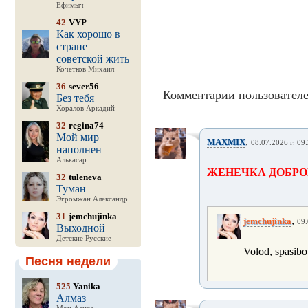
Ефимыч
42
VYP
Как хорошо в
стране
советской жить
Кочетков Михаил
36
sever56
Комментарии пользователе
Без тебя
Хоралов Аркадий
32
regina74
Мой мир
,
MAXMIX
08.07.2026 г. 09
наполнен
Алькасар
ЖЕНЕЧКА ДОБРО
32
tuleneva
Туман
Эгромжан Александр
31
jemchujinka
,
jemchujinka
09.
Выходной
Детские Русские
Volod, spasibo
Песня недели
525
Yanika
Алмаз