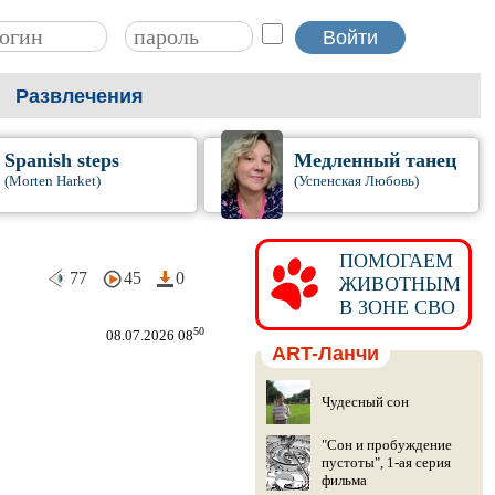
Развлечения
Spanish steps
Медленный танец
(Morten Harket)
(Успенская Любовь)
ПОМОГАЕМ
77
45
0
ЖИВОТНЫМ
В ЗОНЕ СВО
50
08.07.2026 08
ART-Ланчи
Чудесный сон
"Сон и пробуждение
пустоты", 1-ая серия
фильма