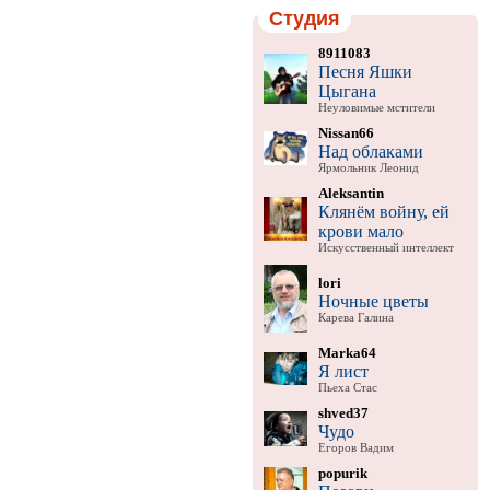
Студия
8911083
Песня Яшки
Цыгана
Неуловимые мстители
Nissan66
Над облаками
Ярмольник Леонид
Aleksantin
Клянём войну, ей
крови мало
Искусственный интеллект
lori
Ночные цветы
Карева Галина
Marka64
Я лист
Пьеха Стас
shved37
Чудо
Егоров Вадим
popurik