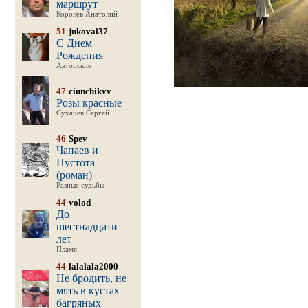
маршрут
Королев Анатолий
51
jukovai37
С Днем
Рождения
Авторские
47
ciunchikvv
Розы красные
Сухачев Сергей
46
Spev
Чапаев и
Пустота
(роман)
Разные судьбы
44
volod
До
шестнадцати
лет
Пламя
44
lalalala2000
Не бродить, не
мять в кустах
багряных