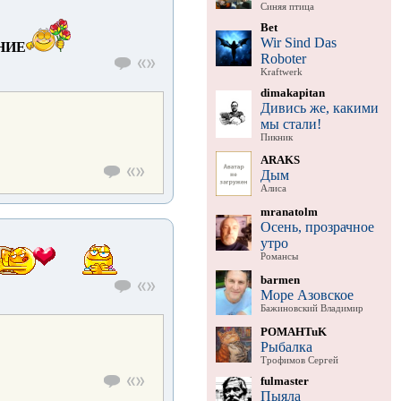
Синяя птица
Bet
Wir Sind Das
НИЕ
Roboter
Kraftwerk
dimakapitan
Дивись же, какими
мы стали!
Пикник
ARAKS
Дым
Алиса
mranatolm
Осень, прозрачное
утро
Романсы
barmen
Море Азовское
Бажиновский Владимир
POMAHTuK
Рыбалка
Трофимов Сергей
fulmaster
Пыяла