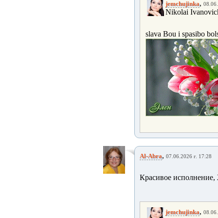
,
jemchujinka
08.06.
Nikolai Ivanovic
slava Bou i spasibo bol
,
Al-Abra
07.06.2026 г. 17:28
Красивое исполнение, 
,
jemchujinka
08.06.