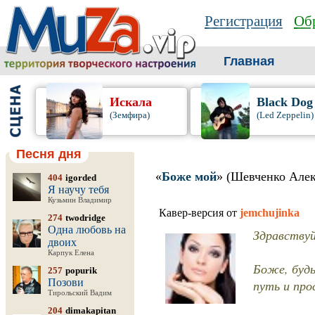
Регистрация
Обр
Главная
Искала
Black Dog
(Земфира)
(Led Zeppelin)
Песня дня
«
Боже мой
» (Шевченко Алек
404
igorded
Я научу тебя
Кузьмин Владимир
Кавер-версия от
jemchujinka
274
twodridge
Одна любовь на
Здравствуй
двоих
Карпук Елена
Боже, будь
257
popurik
Позови
путь и про
Тирольский Вадим
204
dimakapitan