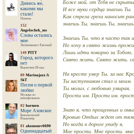
Боже мой, от Тебя не скрыт
Дивись же,
И все муки сердца знаешь Ты.
какими мы
стали!
Как стрела греха наносит ран
Пикник
знаешь Ты, знаешь Ты, знаешь
152
Angelochek_ms
Слова остались
Знаешь Ты, что я часто так 
мне
Но хочу я свято жизнь прожи
Литвинкович Евгений
Лишь идти покорно за Тобою,
149
PITT
Город, которого
Свято жить. Свято жить. с
нет
Корнелюк Игорь
На кресте умер Ты, за нас Кр
89
Marinajazz
&
Ты заступником стал и моим.
SkT
Песня о первой
Ты молил, с любовью умирая,
любви
Прости им. Прости им. прост
Музыка из
кинофильмов
82
barmen
Знаю я, что прощенных и ом
Море Азовское
Кровью Отдых ждет от тяжк
Бажиновский
Владимир
Но когда в дороге упаду я,
81
akononov6690
Мне прости. Мне прости. мне
Одиннадцатый