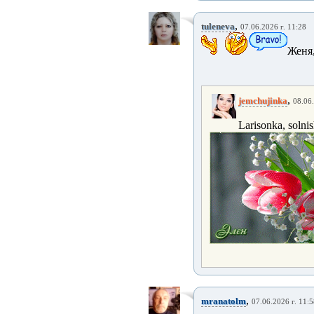
,
tuleneva
07.06.2026 г. 11:28
Женя
,
jemchujinka
08.06.
Larisonka, solni
,
mranatolm
07.06.2026 г. 11: