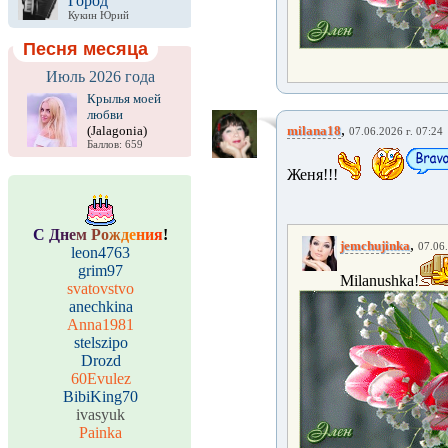
Город
Кукин Юрий
Песня месяца
Июль 2026 года
Крылья моей
любви
,
(Jalagonia)
milana18
07.06.2026 г. 07:24
Баллов: 659
Женя!!!
С
Д
н
е
м
Р
о
ж
д
е
н
и
я
!
,
jemchujinka
07.06.
leon4763
grim97
Milanushka!
svatovstvo
anechkina
Anna1981
stelszipo
Drozd
60Evulez
BibiKing70
ivasyuk
Painka