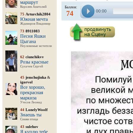
маршрут
Баллов:
Королев Анатолий
00:00
74
75
Arturchik2804
Южная мечта
Ждамиров Владимир
73
8911083
Песня Яшки
Цыгана
Неуловимые мстители
62
ciunchikvv
Розы красные
Сухачев Сергей
45
jemchujinka
&
igorvol
Все хорошо,
прекрасная
маркиза
Утесов Леонид
44
LonelyWoolf
Знаешь ты
Синяя птица
43
sulehov
Я куплю тебе