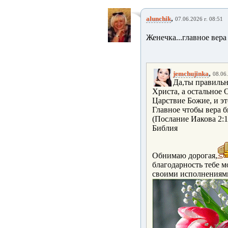
,
alunchik
07.06.2026 г. 08:51
Женечка...главное вера
,
jemchujinka
08.06.
Да,ты правильн
Христа, а остальное 
Царствие Божие, и эт
Главное чтобы вера б
(Послание Иакова 2:19
Библия
Обнимаю дорогая,
благодарность тебе м
своими исполнениями,