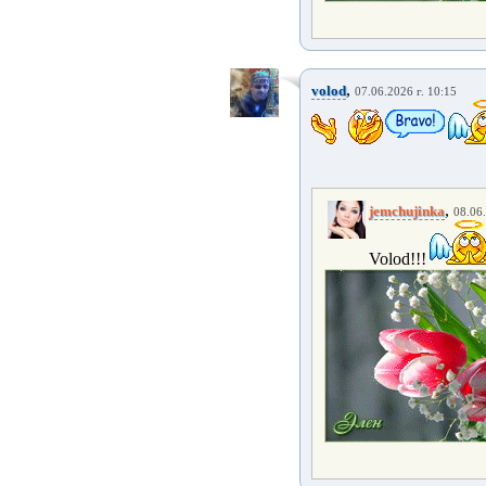
,
volod
07.06.2026 г. 10:15
,
jemchujinka
08.06.
Volod!!!