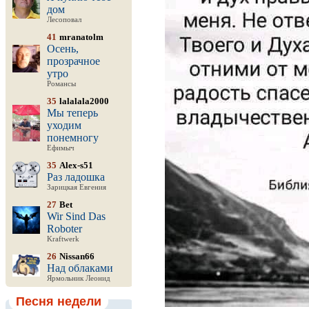
дом
Лесоповал
41
mranatolm
Осень,
прозрачное
утро
Романсы
35
lalalala2000
Мы теперь
уходим
понемногу
Ефимыч
35
Alex-s51
Раз ладошка
Зарицкая Евгения
27
Bet
Wir Sind Das
Roboter
Kraftwerk
26
Nissan66
Над облаками
Ярмольник Леонид
Песня недели