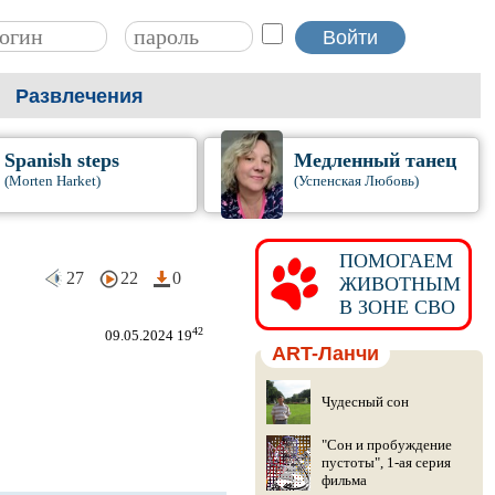
Развлечения
Spanish steps
Медленный танец
(Morten Harket)
(Успенская Любовь)
ПОМОГАЕМ
27
22
0
ЖИВОТНЫМ
В ЗОНЕ СВО
42
09.05.2024 19
ART-Ланчи
Чудесный сон
"Сон и пробуждение
пустоты", 1-ая серия
фильма