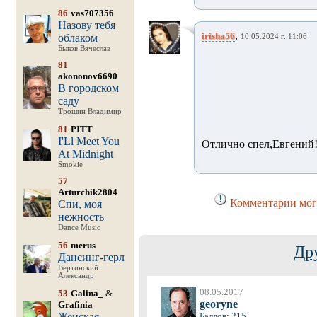
86
vas707356
Назову тебя
,
irisha56
облаком
10.05.2024 г. 11:06
Быков Вячеслав
81
akononov6690
В городском
саду
Трошин Владимир
81
PITT
I'Ll Meet You
Отлично спел,Евгений
At Midnight
Smokie
57
Arturchik2804
Комментарии могу
Спи, моя
нежность
Dance Music
56
merus
Др
Дансинг-герл
Вертинский
Александр
08.05.2017
53
Galina_
&
georyne
Grafinia
Женская
Баллов: 215