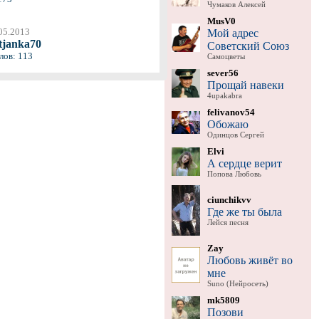
Чумаков Алексей
MusV0
05.2013
Мой адрес
tjanka70
Советский Союз
лов: 113
Самоцветы
sever56
Прощай навеки
4upakabra
felivanov54
Обожаю
Одинцов Сергей
Elvi
А сердце верит
Попова Любовь
ciunchikvv
Где же ты была
Лейся песня
Zay
Любовь живёт во
мне
Suno (Нейросеть)
mk5809
Позови