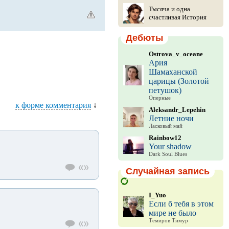
Тысяча и одна
счастливая История
Дебюты
Ostrova_v_oceane
Ария
Шамаханской
царицы (Золотой
петушок)
Оперные
к форме комментария
↓
Aleksandr_Lepehin
Летние ночи
Ласковый май
Rainbow12
Your shadow
Dark Soul Blues
Случайная запись
I_Yuo
Если б тебя в этом
мире не было
Темиров Тимур