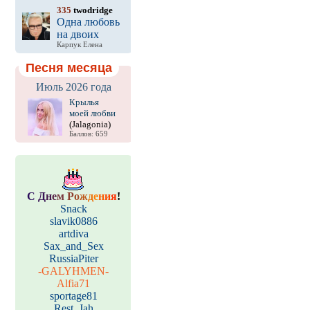
335
twodridge
Одна любовь
на двоих
Карпук Елена
Песня месяца
Июль 2026 года
Крылья
моей любви
(Jalagonia)
Баллов: 659
С
Д
н
е
м
Р
о
ж
д
е
н
и
я
!
Snack
slavik0886
artdiva
Sax_and_Sex
RussiaPiter
-GALYHMEN-
Alfia71
sportage81
Rest_Jah