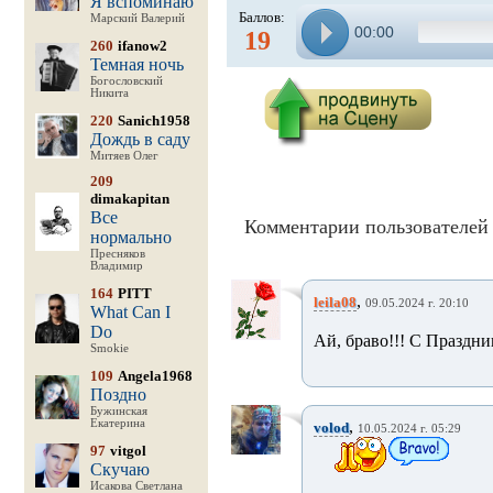
Я вспоминаю
Баллов:
Марский Валерий
00:00
19
260
ifanow2
Темная ночь
Богословский
Никита
220
Sanich1958
Дождь в саду
Митяев Олег
209
dimakapitan
Все
Комментарии пользователей 
нормально
Пресняков
Владимир
164
PITT
,
leila08
09.05.2024 г. 20:10
What Can I
Do
Ай, браво!!! С Праздни
Smokie
109
Angela1968
Поздно
Бужинская
Екатерина
,
volod
10.05.2024 г. 05:29
97
vitgol
Скучаю
Исакова Светлана