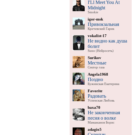
I'Ll Meet You At
Midnight
Smokie
igor-msk
Привокзальная
Кричевский Гарик
vokalist-17
Не видно как душа
болит
Suno (Нейросеть)
Surikov
Местные
Сектор газа
Angela1968
Поздно
Бужинская Екатерина
Favorite
Радовать
Успенская Любовь
baxa70
Не законченная
песня о волке
Мамажанов Борис
adagio5
Скрипач