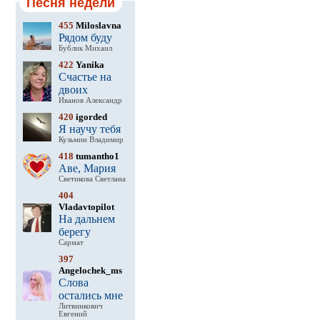
Песня недели
455
Miloslavna
Рядом буду
Бублик Михаил
422
Yanika
Счастье на
двоих
Иванов Александр
420
igorded
Я научу тебя
Кузьмин Владимир
418
tumantho1
Аве, Мария
Светикова Светлана
404
Vladavtopilot
На дальнем
берегу
Сармат
397
Angelochek_ms
Слова
остались мне
Литвинкович
Евгений