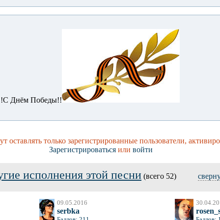
!!С Днём Победы!!
т оставлять только зарегистрированные пользователи, активиро
Зарегистрироваться
или
войти
угие исполнения этой песни
(всего 52)
сверн
09.05.2016
30.04.2
serbka
rosen_
Баллов: 211
Баллов: 