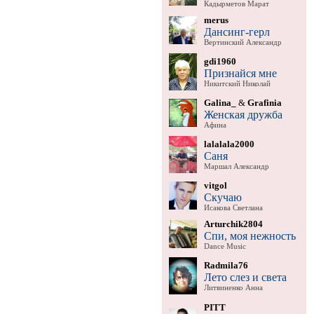
Кадырметов Марат
merus
Дансинг-герл
Вертинский Александр
gdi1960
Признайся мне
Никитский Николай
Galina_
&
Grafinia
Женская дружба
Афина
lalalala2000
Саня
Маршал Александр
vitgol
Скучаю
Исакова Светлана
Arturchik2804
Спи, моя нежность
Dance Music
Radmila76
Лето слез и света
Литвиненко Анна
PITT