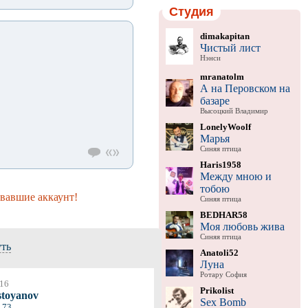
Студия
dimakapitan
Чистый лист
Нэнси
mranatolm
А на Перовском на
базаре
Высоцкий Владимир
LonelyWoolf
Марья
Синяя птица
Haris1958
Между мною и
тобою
вавшие аккаунт!
Синяя птица
BEDHAR58
Моя любовь жива
Синяя птица
уть
Anatoli52
Луна
Ротару София
016
Prikolist
stoyanov
Sex Bomb
173