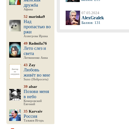
дружба
Афина
07.05.2024
52
marinka9
AlexGralek
Над
Баллов: 131
пропастью во
ржи
Аллегрова Ирина
49
Radmila76
Лето слез и
света
Литвиненко Анна
43
Zay
Любовь
живёт во мне
Suno (Нейросеть)
39
alsar
Позови меня
в небо
Кемеровский
Евгений
35
Karvaiv
Россия
Тальков Игорь