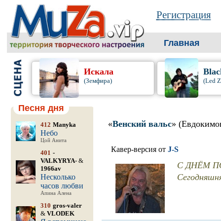
Регистрация
Главная
Искала
Blac
(Земфира)
(Led Z
Песня дня
«
Венский вальс
» (Евдокимо
412
Manyka
Небо
Цой Анита
Кавер-версия от
J-S
401
-
VALKYRYA-
&
С ДНЁМ П
1966av
Сегодняшня
Несколько
часов любви
Апина Алена
310
gros-valer
&
VLODEK