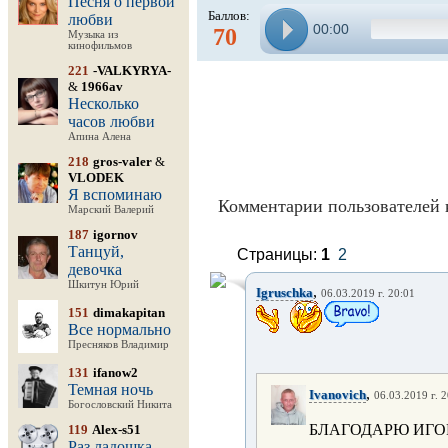
Песня о первой
Баллов:
любви
00:00
70
Музыка из
кинофильмов
221
-VALKYRYA-
&
1966av
Несколько
часов любви
Апина Алена
218
gros-valer
&
VLODEK
Я вспоминаю
Комментарии пользователей 
Марский Валерий
187
igornov
Танцуй,
Страницы:
1
2
девочка
Шкитун Юрий
,
Igruschka
06.03.2019 г. 20:01
151
dimakapitan
Все нормально
Пресняков Владимир
131
ifanow2
Темная ночь
,
Ivanovich
06.03.2019 г. 
Богословский Никита
БЛАГОДАРЮ ИГО
119
Alex-s51
Раз ладошка