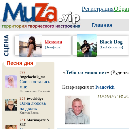
Регистрация
Обрат
Главная
Искала
Black Dog
(Земфира)
(Led Zeppelin)
Песня дня
«
Тебя со мною нет
» (Руденк
399
Angelochek_ms
Слова остались
мне
Кавер-версия от
Ivanovich
Литвинкович Евгений
ПРИВЕТ ВСЕ
357
twodridge
Одна любовь
на двоих
Карпук Елена
251
Marinajazz
&
SkT