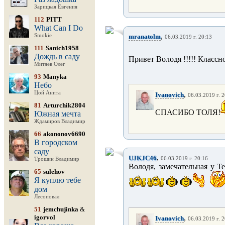
Зарицкая Евгения
112
PITT
What Can I Do
,
Smokie
mranatolm
06.03.2019 г. 20:13
111
Sanich1958
Дождь в саду
Привет Володя !!!!! Классно
Митяев Олег
93
Manyka
Небо
Цой Анита
,
Ivanovich
06.03.2019 г. 
81
Arturchik2804
СПАСИБО ТОЛЯ!
Южная мечта
Ждамиров Владимир
66
akononov6690
В городском
саду
,
UJKJC46
06.03.2019 г. 20:16
Трошин Владимир
Володя, замечательная у Т
65
sulehov
Я куплю тебе
дом
Лесоповал
51
jemchujinka
&
igorvol
,
Ivanovich
06.03.2019 г. 