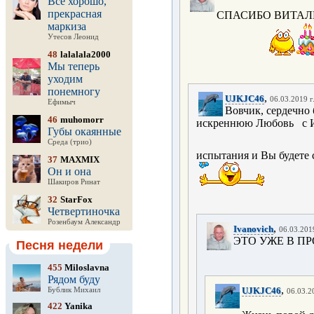
Все хорошо,
прекрасная
СПАСИБО ВИТАЛ
маркиза
Утесов Леонид
48
lalalala2000
Мы теперь
уходим
понемногу
,
UJKJC46
06.03.2019 г
Ефимыч
Вовчик, сердечно
46
muhomorr
искреннюю Любовь с И
Губы окаянные
Среда (трио)
испытания и Вы будете 
37
MAXMIX
Он и она
Шакиров Ринат
32
StarFox
Четвертиночка
Розенбаум Александр
,
Ivanovich
06.03.2019
ЭТО УЖЕ В П
Песня недели
455
Miloslavna
Рядом буду
,
UJKJC46
Бублик Михаил
06.03.2
422
Yanika