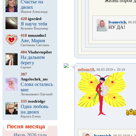
Жизнь порой д
Счастье на
двоих
Иванов Александр
420
igorded
,
Ivanovich
06.03
Я научу тебя
НУ ДА!
Кузьмин Владимир
418
tumantho1
Аве, Мария
Светикова Светлана
404
Vladavtopilot
На дальнем
берегу
Сармат
,
milana18
06.03.2019 г. 20:19
397
Angelochek_ms
Слова остались
мне
Литвинкович Евгений
335
twodridge
Одна любовь
на двоих
Карпук Елена
Песня месяца
Июль 2026 года
,
Ivanovich
06.03.2019 г. 