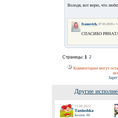
Володя, вот верю, что любиш
,
Ivanovich
07.03.2019 г. 
СПАСИБО РЯНАТ
Страницы:
1
2
Комментарии могут оста
ак
Заре
Другие исполне
15.06.2022
Taniushka
Баллов: 66