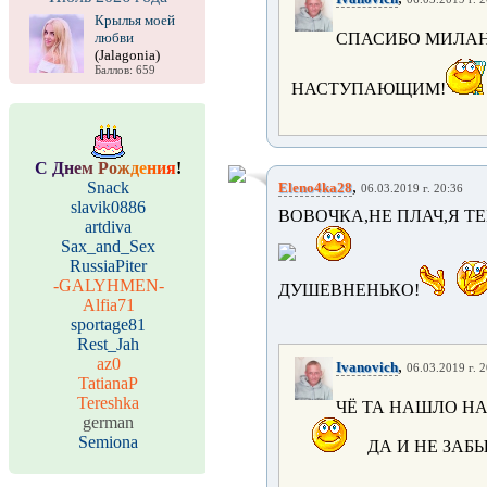
Крылья моей
любви
СПАСИБО МИЛАН
(Jalagonia)
Баллов: 659
НАСТУПАЮЩИМ!
С
Д
н
е
м
Р
о
ж
д
е
н
и
я
!
,
Snack
Eleno4ka28
06.03.2019 г. 20:36
slavik0886
ВОВОЧКА,НЕ ПЛАЧ,Я Т
artdiva
Sax_and_Sex
RussiaPiter
-GALYHMEN-
ДУШЕВНЕНЬКО!
Alfia71
sportage81
Rest_Jah
az0
,
Ivanovich
06.03.2019 г. 
TatianaP
Tereshka
ЧЁ ТА НАШЛО НА
german
Semiona
ДА И НЕ ЗАБ