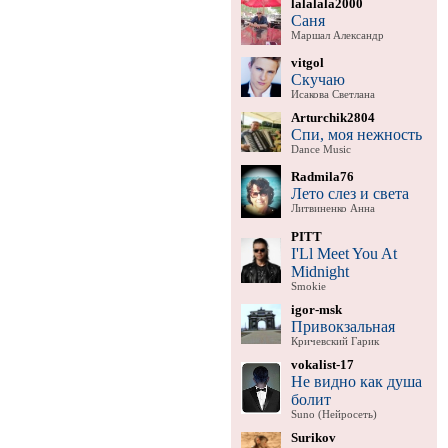
lalalala2000
Саня
Маршал Александр
vitgol
Скучаю
Исакова Светлана
Arturchik2804
Спи, моя нежность
Dance Music
Radmila76
Лето слез и света
Литвиненко Анна
PITT
I'Ll Meet You At
Midnight
Smokie
igor-msk
Привокзальная
Кричевский Гарик
vokalist-17
Не видно как душа
болит
Suno (Нейросеть)
Surikov