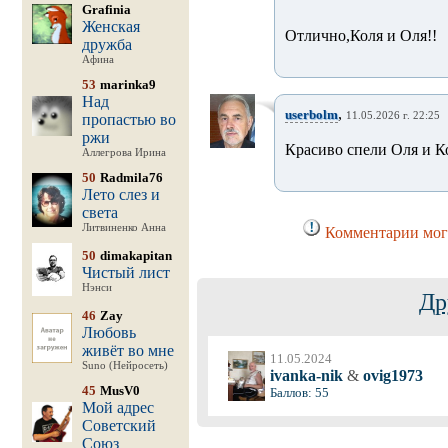
Grafinia
Женская
Отлично,Коля и Оля!!
дружба
Афина
53
marinka9
Над
,
userbolm
11.05.2026 г. 22:25
пропастью во
ржи
Красиво спели Оля и Ко
Аллегрова Ирина
50
Radmila76
Лето слез и
света
Литвиненко Анна
Комментарии могу
50
dimakapitan
Чистый лист
Нэнси
Др
46
Zay
Любовь
живёт во мне
11.05.2024
Suno (Нейросеть)
ivanka-nik
&
ovig1973
45
MusV0
Баллов: 55
Мой адрес
Советский
Союз