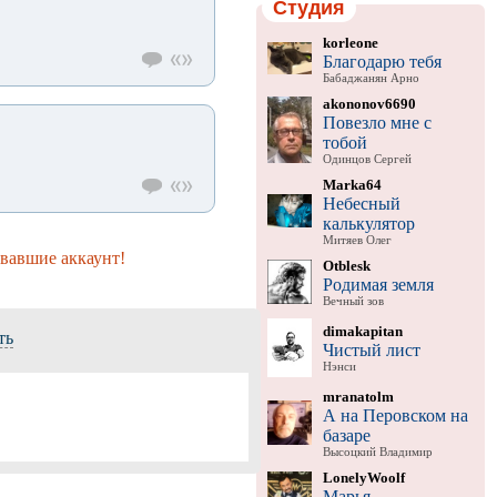
Студия
korleone
Благодарю тебя
Бабаджанян Арно
akononov6690
Повезло мне с
тобой
Одинцов Сергей
Marka64
Небесный
калькулятор
Митяев Олег
вавшие аккаунт!
Otblesk
Родимая земля
Вечный зов
dimakapitan
ть
Чистый лист
Нэнси
mranatolm
А на Перовском на
базаре
Высоцкий Владимир
LonelyWoolf
Марья