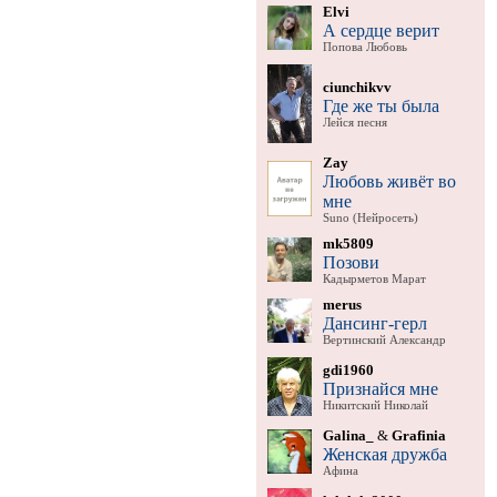
Elvi
А сердце верит
Попова Любовь
ciunchikvv
Где же ты была
Лейся песня
Zay
Любовь живёт во
мне
Suno (Нейросеть)
mk5809
Позови
Кадырметов Марат
merus
Дансинг-герл
Вертинский Александр
gdi1960
Признайся мне
Никитский Николай
Galina_
&
Grafinia
Женская дружба
Афина