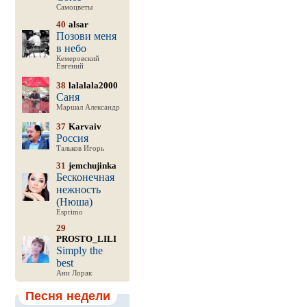
Самоцветы
40
alsar
Позови меня
в небо
Кемеровский
Евгений
38
lalalala2000
Саня
Маршал Александр
37
Karvaiv
Россия
Тальков Игорь
31
jemchujinka
Бесконечная
нежность
(Нюша)
Esprimo
29
PROSTO_LILI
Simply the
best
Ани Лорак
Песня недели