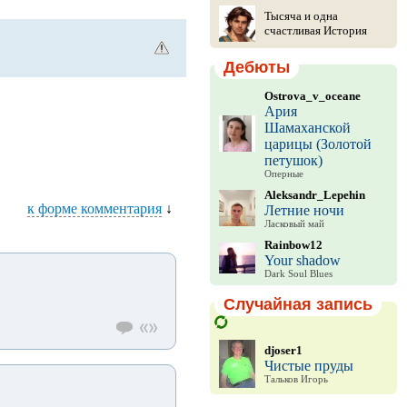
Тысяча и одна
счастливая История
Дебюты
Ostrova_v_oceane
Ария
Шамаханской
царицы (Золотой
петушок)
Оперные
Aleksandr_Lepehin
к форме комментария
↓
Летние ночи
Ласковый май
Rainbow12
Your shadow
Dark Soul Blues
Случайная запись
djoser1
Чистые пруды
Тальков Игорь