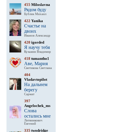
455
Miloslavna
Рядом буду
Бублик Михаил
422
Yanika
Счастье на
двоих
Иванов Александр
420
igorded
Я научу тебя
Кузьмин Владимир
418
tumantho1
Аве, Мария
Светикова Светлана
404
Vladavtopilot
На дальнем
берегу
Сармат
397
Angelochek_ms
Слова
остались мне
Литвинкович
Евгений
335
twodridge