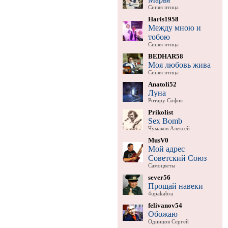
Синяя птица
Haris1958
Между мною и
тобою
Синяя птица
BEDHAR58
Моя любовь жива
Синяя птица
Anatoli52
Луна
Ротару София
Prikolist
Sex Bomb
Чумаков Алексей
MusV0
Мой адрес
Советский Союз
Самоцветы
sever56
Прощай навеки
4upakabra
felivanov54
Обожаю
Одинцов Сергей