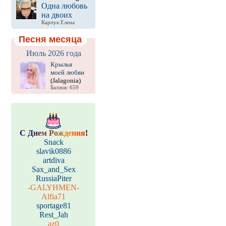
Одна любовь
на двоих
Карпук Елена
Песня месяца
Июль 2026 года
Крылья
моей любви
(Jalagonia)
Баллов: 659
С
Д
н
е
м
Р
о
ж
д
е
н
и
я
!
Snack
slavik0886
artdiva
Sax_and_Sex
RussiaPiter
-GALYHMEN-
Alfia71
sportage81
Rest_Jah
az0