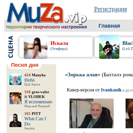
Регистрация
Главная
Искала
Blac
(Земфира)
(Led Z
Песня дня
«
Зорька алая
» (Бахталэ ром
424
Manyka
Небо
Цой Анита
Кавер-версия от
Ivankanik
в дуэт
310
gros-valer
&
VLODEK
Я вспоминаю
Марский Валерий
165
PITT
What Can I
Do
Smokie