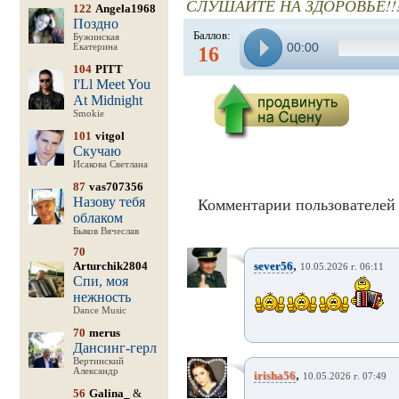
СЛУШАЙТЕ НА ЗДОРОВЬЕ!!
122
Angela1968
Поздно
Баллов:
Бужинская
00:00
Екатерина
16
104
PITT
I'Ll Meet You
At Midnight
Smokie
101
vitgol
Скучаю
Исакова Светлана
87
vas707356
Назову тебя
Комментарии пользователей 
облаком
Быков Вячеслав
70
,
Arturchik2804
sever56
10.05.2026 г. 06:11
Спи, моя
нежность
Dance Music
70
merus
Дансинг-герл
Вертинский
Александр
,
irisha56
10.05.2026 г. 07:49
56
Galina_
&