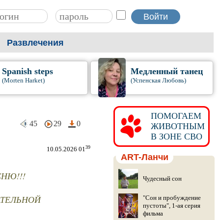
Развлечения
Spanish steps
Медленный танец
(Morten Harket)
(Успенская Любовь)
ПОМОГАЕМ
45
29
0
ЖИВОТНЫМ
В ЗОНЕ СВО
39
10.05.2026 01
ART-Ланчи
НЮ!!!
Чудесный сон
АТЕЛЬНОЙ
"Сон и пробуждение
пустоты", 1-ая серия
фильма