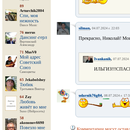
89
Arturchik2804
Спи, моя
нежность
Dance Music
,
silman
04.07.2024 г. 22:03
76
merus
Дансинг-герл
Прекрасно, Николай! Мои 
Вертинский
Александр
71
MusV0
Мой адрес
,
Ivankanik
07.07.2024 
Советский
Союз
ИЛЬГИЗ!!!СПАС
Самоцветы
65
Jekabolshoy
Тюбик
Третьяков Виктор
,
udarnik76g84
08.07.2024 г. 17:
64
Zay
Любовь
живёт во мне
Suno (Нейросеть)
58
akononov6690
Повезло мне
Комментарии могут оставл