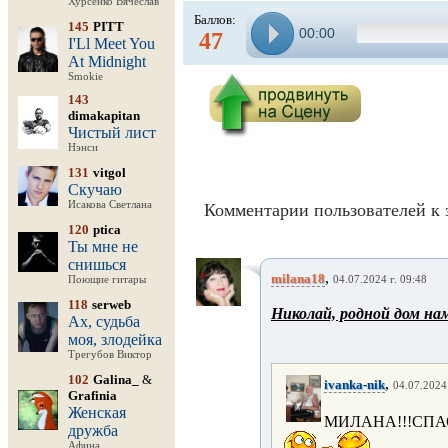
Хурсенко Вячеслав
Баллов:
145
PITT
00:00
47
I'Ll Meet You
At Midnight
Smokie
143
dimakapitan
Чистый лист
Нэнси
131
vitgol
Скучаю
Исакова Светлана
Комментарии пользователей к 
120
ptica
Ты мне не
снишься
,
milana18
Поющие гитары
04.07.2024 г. 09:48
118
serweb
Николай, родной дом нам
Ах, судьба
моя, злодейка
Трегубов Виктор
102
Galina_
&
,
ivanka-nik
04.07.2024 
Grafinia
Женская
МИЛАНА!!!СПА
дружба
Афина