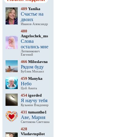
489
Yanika
Счастье на
двоих
Иванов Александр
480
Angelochek_ms
Слова
остались мне
Литвинкович
Евгений
466
Miloslavna
Рядом буду
Бублик Михаил
459
Manyka
Небо
Цой Анита
454
igorded
Я научу тебя
Кузьмин Владимир
431
tumantho1
Аве, Мария
Светикова Светлана
428
Vladavtopilot