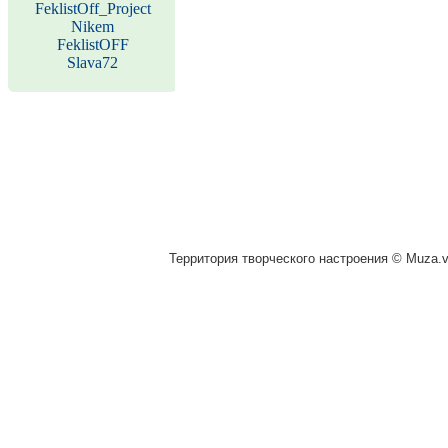
FeklistOff_Project
Nikem
FeklistOFF
Slava72
Территория творческого настроения © Muza.vi