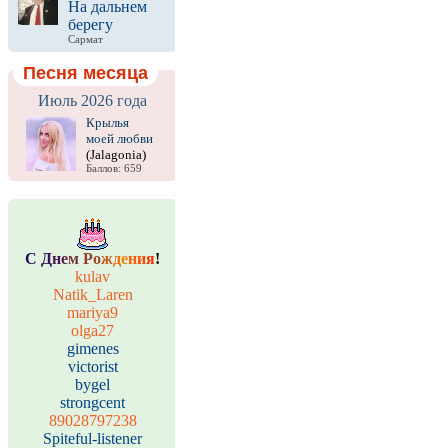
На дальнем
берегу
Сармат
Песня месяца
Июль 2026 года
Крылья
моей любви
(Jalagonia)
Баллов: 659
С
Д
н
е
м
Р
о
ж
д
е
н
и
я
!
kulav
Natik_Laren
mariya9
olga27
gimenes
victorist
bygel
strongcent
89028797238
Spiteful-listener