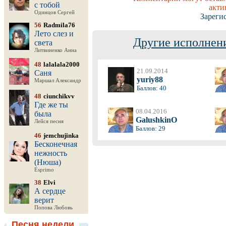
с тобой
акти
Одинцов Сергей
Зареги
56
Radmila76
Лето слез и
Другие исполнени
света
Литвиненко Анна
48
lalalala2000
21.09.2014
Саня
yuriy88
Маршал Александр
Баллов: 40
48
ciunchikvv
Где же ты
08.04.2016
была
GalushkinO
Лейся песня
Баллов: 29
46
jemchujinka
Бесконечная
нежность
(Нюша)
Esprimo
38
Elvi
А сердце
верит
Попова Любовь
Песня недели