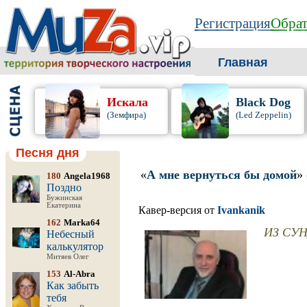
Регистрация
Обрат
Главная
Искала
Black Dog
(Земфира)
(Led Zeppelin)
Песня дня
«
А мне вернуться бы домой
»
180
Angela1968
Поздно
Бужинская
Екатерина
Кавер-версия от
Ivankanik
162
Marka64
ИЗ СУН
Небесный
калькулятор
Митяев Олег
153
Al-Abra
Как забыть
тебя