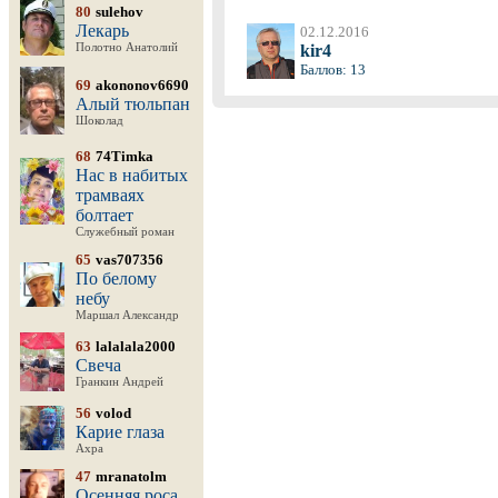
80
sulehov
Лекарь
02.12.2016
Полотно Анатолий
kir4
Баллов: 13
69
akononov6690
Алый тюльпан
Шоколад
68
74Timka
Нас в набитых
трамваях
болтает
Служебный роман
65
vas707356
По белому
небу
Маршал Александр
63
lalalala2000
Свеча
Гранкин Андрей
56
volod
Карие глаза
Ахра
47
mranatolm
Осенняя роса