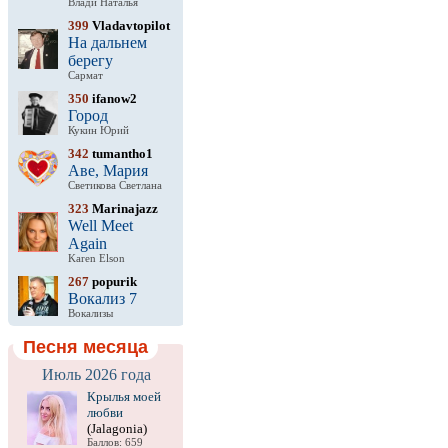
Влади Наталья
399
Vladavtopilot
На дальнем
берегу
Сармат
350
ifanow2
Город
Кукин Юрий
342
tumantho1
Аве, Мария
Светикова Светлана
323
Marinajazz
Well Meet
Again
Karen Elson
267
popurik
Вокализ 7
Вокализы
Песня месяца
Июль 2026 года
Крылья моей
любви
(Jalagonia)
Баллов: 659