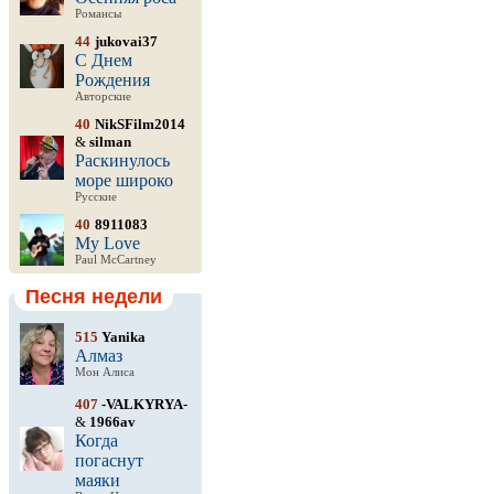
Романсы
44
jukovai37
С Днем
Рождения
Авторские
40
NikSFilm2014
&
silman
Раскинулось
море широко
Русские
40
8911083
My Love
Paul McCartney
Песня недели
515
Yanika
Алмаз
Мон Алиса
407
-VALKYRYA-
&
1966av
Когда
погаснут
маяки