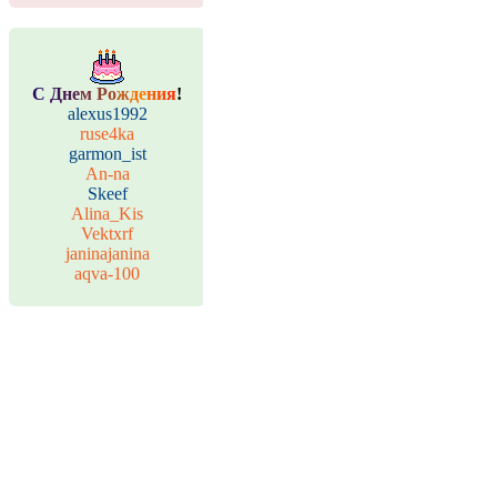
С
Д
н
е
м
Р
о
ж
д
е
н
и
я
!
alexus1992
ruse4ka
garmon_ist
An-na
Skeef
Alina_Kis
Vektxrf
janinajanina
aqva-100