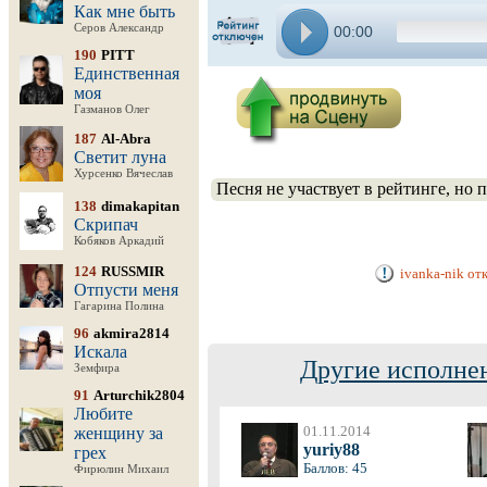
Как мне быть
Серов Александр
00:00
190
PITT
Единственная
моя
Газманов Олег
187
Al-Abra
Светит луна
Хурсенко Вячеслав
Песня не участвует в рейтинге, но 
138
dimakapitan
Скрипач
Кобяков Аркадий
124
RUSSMIR
ivanka-nik от
Отпусти меня
Гагарина Полина
96
akmira2814
Искала
Другие исполнен
Земфира
91
Arturchik2804
Любите
01.11.2014
женщину за
yuriy88
грех
Баллов: 45
Фирюлин Михаил