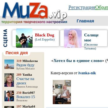
Регистрация
Обрат
Главная
Black Dog
Солнце
(Led Zeppelin)
мое
(Овсиенко
Татьяна)
Песня дня
«
Хотел бы в единое слово
» 
319
Miloslavna
Рядом буду
Бублик Михаил
Кавер-версия от
ivanka-nik
289
Yanika
Счастье на
двоих
Иванов Александр
250
Boris907
Вокализ 15
Вокализы
197
Marka64