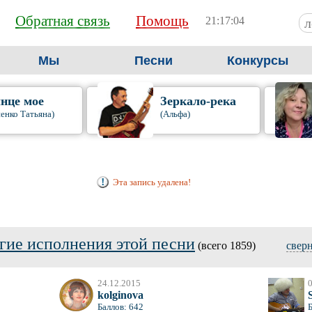
Обратная связь
Помощь
21:17:05
Мы
Песни
Конкурсы
нце мое
Зеркало-река
енко Татьяна)
(Альфа)
Эта запись удалена!
гие исполнения этой песни
(всего 1859)
свер
24.12.2015
0
kolginova
Баллов: 642
Б