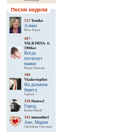
Песня недели
515
Yanika
Алмаз
Мон Алиса
407
-
VALKYRYA-
&
1966av
Когда
погаснут
маяки
Влади Наталья
399
Vladavtopilot
На дальнем
берегу
Сармат
350
ifanow2
Город
Кукин Юрий
342
tumantho1
Аве, Мария
Светикова Светлана