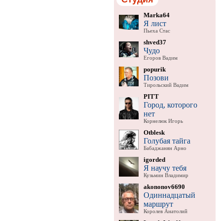
Marka64
Я лист
Пьеха Стас
shved37
Чудо
Егоров Вадим
popurik
Позови
Тирольский Вадим
PITT
Город, которого
нет
Корнелюк Игорь
Otblesk
Голубая тайга
Бабаджанян Арно
igorded
Я научу тебя
Кузьмин Владимир
akononov6690
Одиннадцатый
маршрут
Королев Анатолий