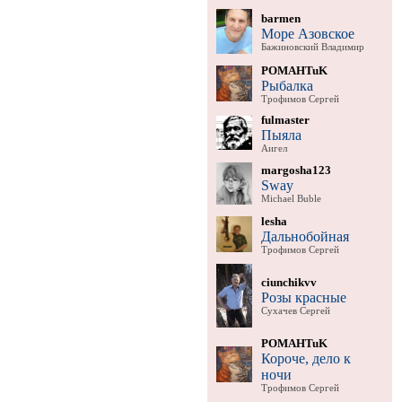
barmen
Море Азовское
Бажиновский Владимир
POMAHTuK
Рыбалка
Трофимов Сергей
fulmaster
Пыяла
Аигел
margosha123
Sway
Michael Buble
lesha
Дальнобойная
Трофимов Сергей
ciunchikvv
Розы красные
Сухачев Сергей
POMAHTuK
Короче, дело к
ночи
Трофимов Сергей