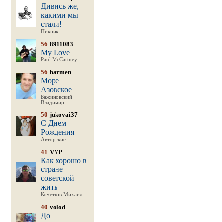
Дивись же,
какими мы
стали!
Пикник
56
8911083
My Love
Paul McCartney
56
barmen
Море
Азовское
Бажиновский
Владимир
50
jukovai37
С Днем
Рождения
Авторские
41
VYP
Как хорошо в
стране
советской
жить
Кочетков Михаил
40
volod
До