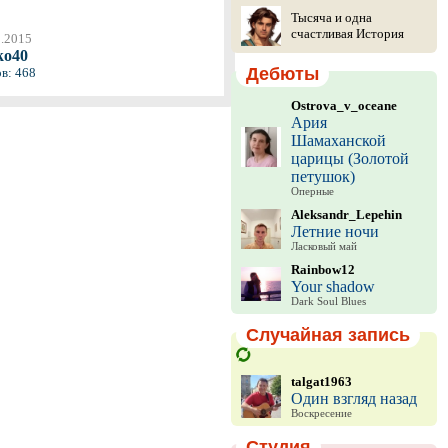
Тысяча и одна
счастливая История
0.2015
ko40
Дебюты
в: 468
Ostrova_v_oceane
Ария
Шамаханской
царицы (Золотой
петушок)
Оперные
Aleksandr_Lepehin
Летние ночи
Ласковый май
Rainbow12
Your shadow
Dark Soul Blues
Случайная запись
talgat1963
Один взгляд назад
Воскресение
Студия