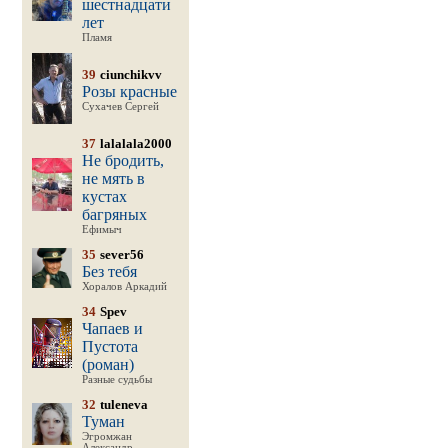
шестнадцати
лет
Пламя
39
ciunchikvv
Розы красные
Сухачев Сергей
37
lalalala2000
Не бродить,
не мять в
кустах
багряных
Ефимыч
35
sever56
Без тебя
Хоралов Аркадий
34
Spev
Чапаев и
Пустота
(роман)
Разные судьбы
32
tuleneva
Туман
Эгромжан
Александр