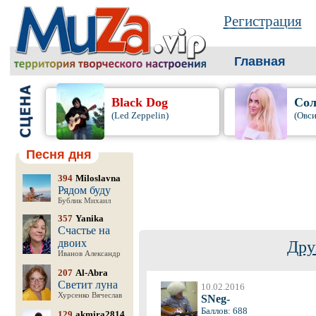
Регистрация
Главная
Black Dog
Сол
(Led Zeppelin)
(Овси
Песня дня
394
Miloslavna
Рядом буду
Бублик Михаил
357
Yanika
Счастье на
двоих
Дру
Иванов Александр
207
Al-Abra
Светит луна
10.02.2016
Хурсенко Вячеслав
SNeg-
Баллов: 688
129
akmira2814