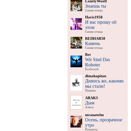
LonelyWoolf
Знаешь ты
Синяя птица
Haris1958
И вас прошу об
этом
Синяя птица
BEDHAR58
Камень
Синяя птица
Bet
Wir Sind Das
Roboter
Kraftwerk
dimakapitan
Дивись же, какими
мы стали!
Пикник
ARAKS
Дым
Алиса
mranatolm
Осень, прозрачное
утро
Романсы