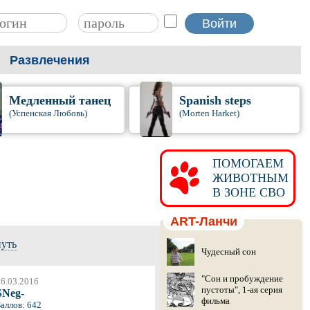
Развлечения
Медленный танец
Spanish steps
(Успенская Любовь)
(Morten Harket)
ПОМОГАЕМ
ЖИВОТНЫМ
В ЗОНЕ СВО
ART-Ланчи
нуть
Чудесный сон
"Сон и пробуждение
6.03.2016
пустоты", 1-ая серия
SNeg-
фильма
аллов: 642