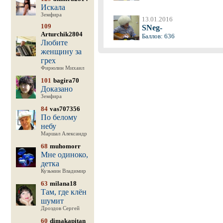
Искала
Земфира
13.01.2016
109
SNeg-
Arturchik2804
Баллов: 636
Любите
женщину за
грех
Фирюлин Михаил
101
bagira70
Доказано
Земфира
84
vas707356
По белому
небу
Маршал Александр
68
muhomorr
Мне одиноко,
детка
Кузьмин Владимир
63
milana18
Там, где клён
шумит
Дроздов Сергей
60
dimakapitan