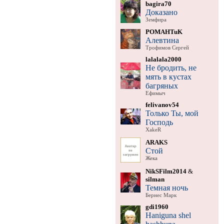
bagira70
Доказано
Земфира
POMAHTuK
Алевтина
Трофимов Сергей
lalalala2000
Не бродить, не
мять в кустах
багряных
Ефимыч
felivanov54
Только Ты, мой
Господь
XakeR
ARAKS
Стой
Жека
NikSFilm2014
&
silman
Темная ночь
Бернес Марк
gdi1960
Haniguna shel