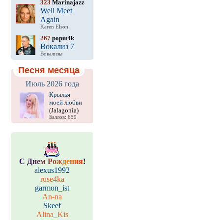
323
Marinajazz
Well Meet
Again
Karen Elson
267
popurik
Вокализ 7
Вокализы
Песня месяца
Июль 2026 года
Крылья
моей любви
(Jalagonia)
Баллов: 659
С
Д
н
е
м
Р
о
ж
д
е
н
и
я
!
alexus1992
ruse4ka
garmon_ist
An-na
Skeef
Alina_Kis