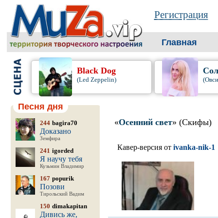
Регистрация
Главная
Black Dog
Сол
(Led Zeppelin)
(Овси
Песня дня
«
Осенний свет
» (Скифы)
244
bagira70
Доказано
Земфира
Кавер-версия от
ivanka-nik-1
241
igorded
Я научу тебя
Кузьмин Владимир
167
popurik
Позови
Тирольский Вадим
150
dimakapitan
Дивись же,