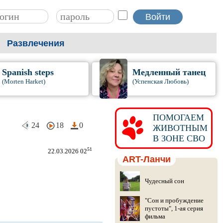
Развлечения
Spanish steps
Медленный танец
(Morten Harket)
(Успенская Любовь)
ПОМОГАЕМ
24
18
0
ЖИВОТНЫМ
В ЗОНЕ СВО
51
22.03.2026 02
ART-Ланчи
Чудесный сон
"Сон и пробуждение
пустоты", 1-ая серия
фильма