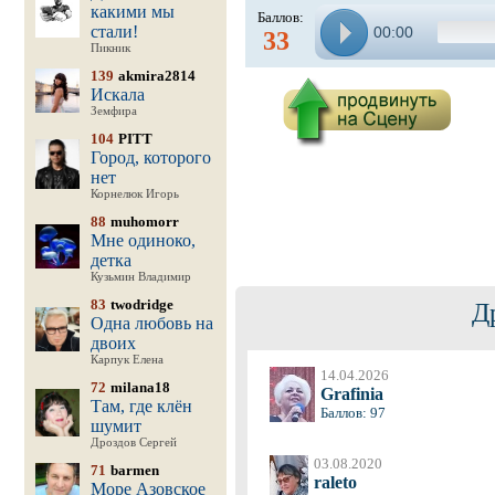
какими мы
Баллов:
стали!
00:00
33
Пикник
139
akmira2814
Искала
Земфира
104
PITT
Город, которого
нет
Корнелюк Игорь
88
muhomorr
Мне одиноко,
детка
Кузьмин Владимир
83
twodridge
Д
Одна любовь на
двоих
Карпук Елена
14.04.2026
72
milana18
Grafinia
Там, где клён
Баллов: 97
шумит
Дроздов Сергей
03.08.2020
71
barmen
raleto
Море Азовское