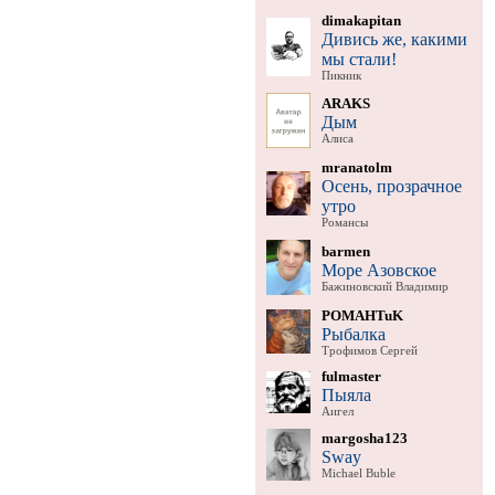
dimakapitan
Дивись же, какими
мы стали!
Пикник
ARAKS
Дым
Алиса
mranatolm
Осень, прозрачное
утро
Романсы
barmen
Море Азовское
Бажиновский Владимир
POMAHTuK
Рыбалка
Трофимов Сергей
fulmaster
Пыяла
Аигел
margosha123
Sway
Michael Buble