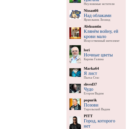
Неуловимые мстители
Nissan66
Над облаками
Ярмольник Леонид
Aleksantin
Клянём войну, ей
крови мало
Искусственный интеллект
lori
Ночные цветы
Карева Галина
Marka64
Я лист
Пьеха Стас
shved37
Чудо
Егоров Вадим
popurik
Позови
Тирольский Вадим
PITT
Город, которого
нет