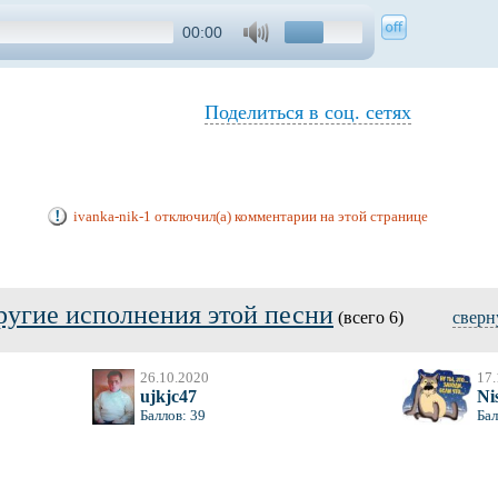
00:00
Поделиться в соц. сетях
ivanka-nik-1 отключил(а) комментарии на этой странице
ругие исполнения этой песни
(всего 6)
сверн
26.10.2020
17.
ujkjc47
Ni
Баллов: 39
Бал