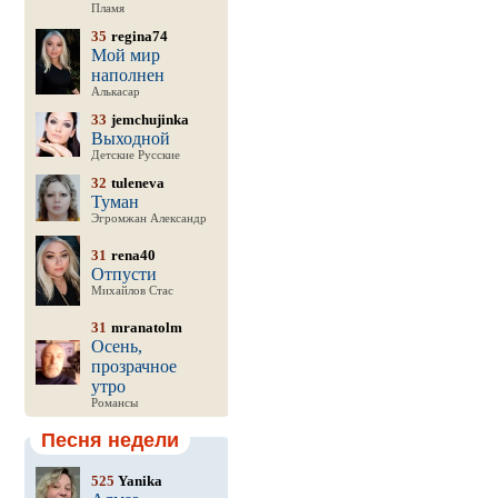
Пламя
35
regina74
Мой мир
наполнен
Алькасар
33
jemchujinka
Выходной
Детские Русские
32
tuleneva
Туман
Эгромжан Александр
31
rena40
Отпусти
Михайлов Стас
31
mranatolm
Осень,
прозрачное
утро
Романсы
Песня недели
525
Yanika