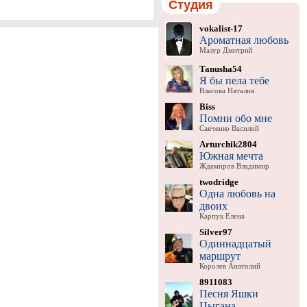
Студия
vokalist-17
Ароматная любовь
Мазур Дмитрий
Tanusha54
Я бы пела тебе
Власова Наталия
Biss
Помни обо мне
Савченко Василий
Arturchik2804
Южная мечта
Ждамиров Владимир
twodridge
Одна любовь на
двоих
Карпук Елена
Silver97
Одиннадцатый
маршрут
Королев Анатолий
8911083
Песня Яшки
Цыгана