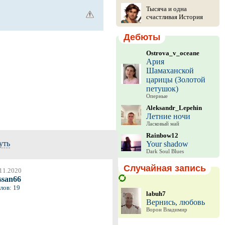
Тысяча и одна
счастливая История
Дебюты
Ostrova_v_oceane
Ария
Шамаханской
царицы (Золотой
петушок)
Оперные
Aleksandr_Lepehin
Летние ночи
Ласковый май
Rainbow12
уть
Your shadow
Dark Soul Blues
Случайная запись
11.2020
ssan66
лов: 19
labuh7
Вернись, любовь
Ворон Владимир