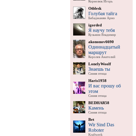
Корнелюк Игорь
Otblesk
Голубая тайга
Бабаджанян Арно
igorded
Я научу тебя
Кузьмин Владимир
akononov6690
Одиннадцатый
маршрут
Королев Анатолий
LonelyWoolf
Знаешь ты
Синяя птица
Haris1958
И вас прошу об
этом
Синяя птица
BEDHAR58
Камень
Синяя птица
Bet
Wir Sind Das
Roboter
Kraftwerk