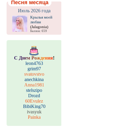
Песня месяца
Июль 2026 года
Крылья моей
любви
(Jalagonia)
Баллов: 659
С
Д
н
е
м
Р
о
ж
д
е
н
и
я
!
leon4763
grim97
svatovstvo
anechkina
Anna1981
stelszipo
Drozd
60Evulez
BibiKing70
ivasyuk
Painka