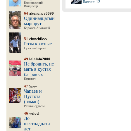
Баллов: 12
Бажиновский
Владимир
64
akononov6690
Одиннадцатый
маршрут
Королев Анатолий
51
ciunchikvv
Розы красные
Сухачев Сергей
49
lalalala2000
Не бродить, не
мять в кустах
багряных
Ефимыч
47
Spev
Чапаев и
Пустота
(роман)
Разные судьбы
46
volod
До
шестнадцати
лет