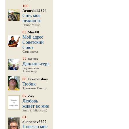
100
Arturchik2804
Спи, моя
нежность
Dance Music
83
MusV0
Мой адрес
Советский
Союз
Самоцветы
77
merus
Дансинг-герл
Вертинский
Александр
68
Jekabolshoy
Тюбик
Третьяков Виктор
67
Zay
Любовь
живёт во мне
Suno (Нейросеть)
61
akononov6690
Повезло мне