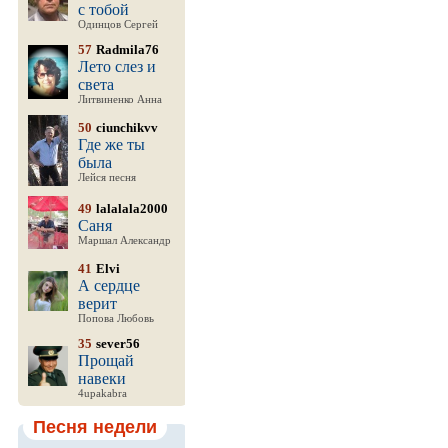
с тобой
Одинцов Сергей
57
Radmila76
Лето слез и
света
Литвиненко Анна
50
ciunchikvv
Где же ты
была
Лейся песня
49
lalalala2000
Саня
Маршал Александр
41
Elvi
А сердце
верит
Попова Любовь
35
sever56
Прощай
навеки
4upakabra
Песня недели