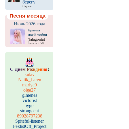
берегу
Сармат
Песня месяца
Июль 2026 года
Крылья
моей любви
(Jalagonia)
Баллов: 659
С
Д
н
е
м
Р
о
ж
д
е
н
и
я
!
kulav
Natik_Laren
mariya9
olga27
gimenes
victorist
bygel
strongcent
89028797238
Spiteful-listener
FeklistOff_Project