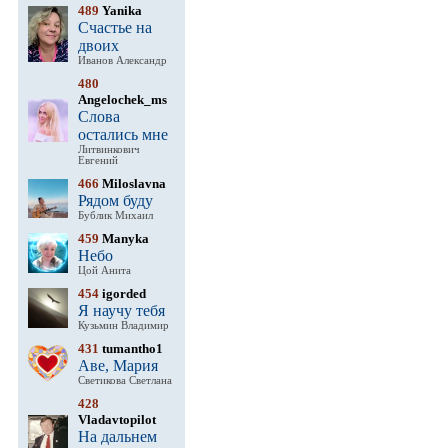
489
Yanika
Счастье на
двоих
Иванов Александр
480
Angelochek_ms
Слова
остались мне
Литвинкович
Евгений
466
Miloslavna
Рядом буду
Бублик Михаил
459
Manyka
Небо
Цой Анита
454
igorded
Я научу тебя
Кузьмин Владимир
431
tumantho1
Аве, Мария
Светикова Светлана
428
Vladavtopilot
На дальнем