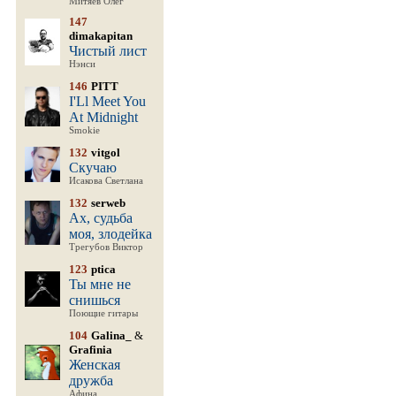
Митяев Олег
147
dimakapitan
Чистый лист
Нэнси
146
PITT
I'Ll Meet You
At Midnight
Smokie
132
vitgol
Скучаю
Исакова Светлана
132
serweb
Ах, судьба
моя, злодейка
Трегубов Виктор
123
ptica
Ты мне не
снишься
Поющие гитары
104
Galina_
&
Grafinia
Женская
дружба
Афина