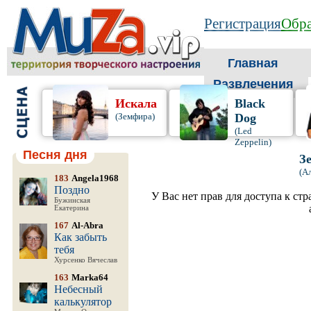
Регистрация
Обра
Главная
Развлечения
Искала
Black
(Земфира)
Dog
(Led
Zeppelin)
Песня дня
З
(А
183
Angela1968
Поздно
У Вас нет прав для доступа к ст
Бужинская
Екатерина
167
Al-Abra
Как забыть
тебя
Хурсенко Вячеслав
163
Marka64
Небесный
калькулятор