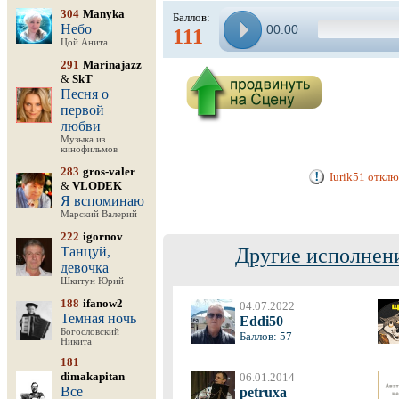
304
Manyka
Баллов:
Небо
00:00
111
Цой Анита
291
Marinajazz
&
SkT
Песня о
первой
любви
Музыка из
кинофильмов
283
gros-valer
Iurik51 отклю
&
VLODEK
Я вспоминаю
Марский Валерий
222
igornov
Танцуй,
Другие исполнени
девочка
Шкитун Юрий
188
ifanow2
04.07.2022
Темная ночь
Eddi50
Богословский
Баллов: 57
Никита
181
dimakapitan
06.01.2014
Все
petruxa