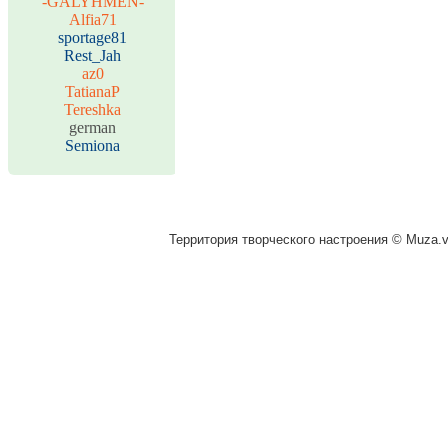
-GALYHMEN-
Alfia71
sportage81
Rest_Jah
az0
TatianaP
Tereshka
german
Semiona
Территория творческого настроения © Muza.vi