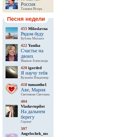
Россия
Тальков Игорь
Песня недели
455
Miloslavna
Рядом буду
Бублик Михаил
422
Yanika
Счастье на
двоих
Иванов Александр
420
igorded
Я научу тебя
Кузьмин Владимир
418
tumantho1
Аве, Мария
Светикова Светлана
404
Vladavtopilot
На дальнем
берегу
Сармат
397
Angelochek_ms