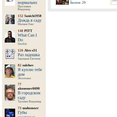
нормально
Баллов: 29
Пресняков
Владимир
152
Sanich1958
Дождь в саду
Митяев Олег
148
PITT
What Can I
Do
Smokie
126
Alex-s51
Раз ладошка
Зарицкая Евгения
82
sulehov
Я куплю тебе
дом
Лесоповал
77
akononov6690
В городском
саду
Трошин Владимир
73
muhomorr
Губы