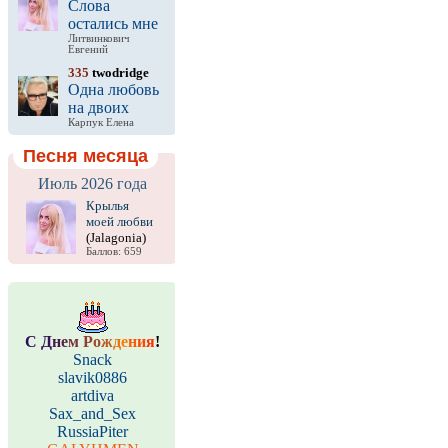
Слова
остались мне
Литвинкович
Евгений
335
twodridge
Одна любовь
на двоих
Карпук Елена
Песня месяца
Июль 2026 года
Крылья
моей любви
(Jalagonia)
Баллов: 659
С
Д
н
е
м
Р
о
ж
д
е
н
и
я
!
Snack
slavik0886
artdiva
Sax_and_Sex
RussiaPiter