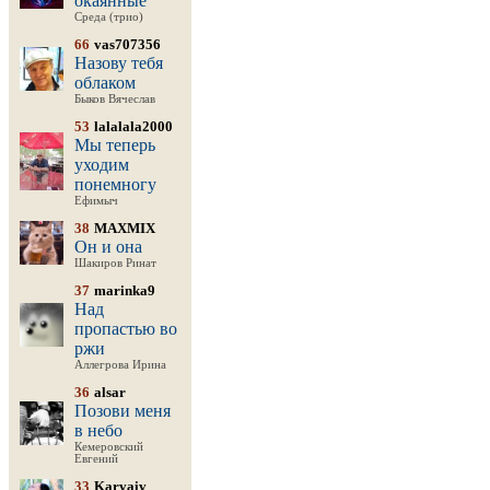
окаянные
Среда (трио)
66
vas707356
Назову тебя
облаком
Быков Вячеслав
53
lalalala2000
Мы теперь
уходим
понемногу
Ефимыч
38
MAXMIX
Он и она
Шакиров Ринат
37
marinka9
Над
пропастью во
ржи
Аллегрова Ирина
36
alsar
Позови меня
в небо
Кемеровский
Евгений
33
Karvaiv