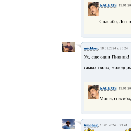
,
IsALEXIS
19.01.20
Спасибо, Лен т
,
michbor
18.01.2024 г. 23:24
Ух, еще один Пикник!
самых твоих, молодцом
,
IsALEXIS
19.01.20
Миша, спасибо
,
timoha2
18.01.2024 г. 23:41