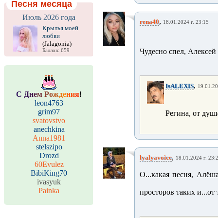
Песня месяца
Июль 2026 года
,
rena40
18.01.2024 г. 23:15
Крылья моей
любви
(Jalagonia)
Чудесно спел, Алексей
Баллов: 659
,
IsALEXIS
19.01.20
С
Д
н
е
м
Р
о
ж
д
е
н
и
я
!
leon4763
grim97
Регина, от душ
svatovstvo
anechkina
Anna1981
stelszipo
Drozd
,
lyalyavoice
18.01.2024 г. 23:
60Evulez
BibiKing70
О...какая песня, Алёш
ivasyuk
Painka
просторов таких и...от