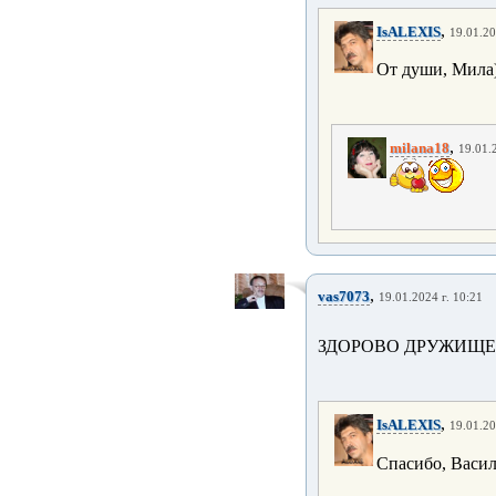
,
IsALEXIS
19.01.20
От души, Мила
,
milana18
19.01.
,
vas7073
19.01.2024 г. 10:21
ЗДОРОВО ДРУЖИЩЕ!
,
IsALEXIS
19.01.20
Спасибо, Васи