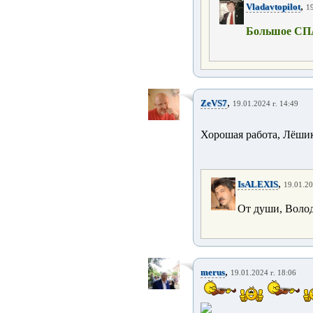
,
Vladavtopilot
19
Большое СП
,
ZeVS7
19.01.2024 г. 14:49
Хорошая работа, Лёшик
,
IsALEXIS
19.01.20
От души, Воло
,
merus
19.01.2024 г. 18:06