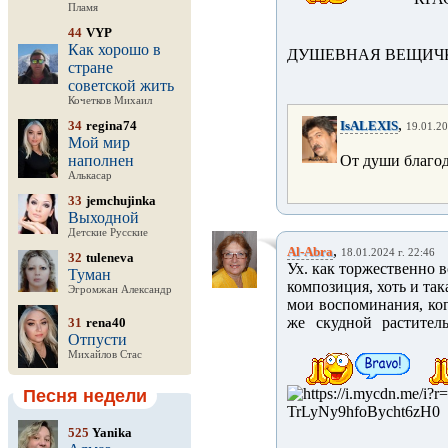
Пламя
44
VYP
Как хорошо в
ДУШЕВНАЯ ВЕЩИЧК
стране
советской жить
Кочетков Михаил
,
34
regina74
IsALEXIS
19.01.20
Мой мир
наполнен
От души благо
Алькасар
33
jemchujinka
Выходной
Детские Русские
,
Al-Abra
18.01.2024 г. 22:46
32
tuleneva
Ух. как торжественно в
Туман
композиция, хоть и та
Эгромжан Александр
мои воспоминания, ког
же скудной раститель
31
rena40
Отпусти
Михайлов Стас
Песня недели
525
Yanika