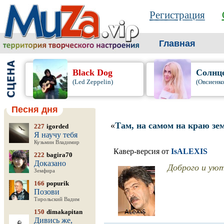
Регистрация
Главная
Black Dog
Солнц
(Led Zeppelin)
(Овсиенко
Песня дня
«
Там, на самом на краю зе
227
igorded
Я научу тебя
Кузьмин Владимир
Кавер-версия от
IsALEXIS
222
bagira70
Доказано
Доброго и уют
Земфира
166
popurik
Позови
Тирольский Вадим
150
dimakapitan
Дивись же,