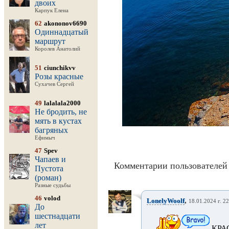
двоих
Карпук Елена
62
akononov6690
Одиннадцатый
маршрут
Королев Анатолий
51
ciunchikvv
Розы красные
Сухачев Сергей
49
lalalala2000
Не бродить, не
мять в кустах
багряных
Ефимыч
47
Spev
Чапаев и
Комментарии пользователей 
Пустота
(роман)
Разные судьбы
46
volod
,
LonelyWoolf
18.01.2024 г. 2
До
шестнадцати
лет
КРА