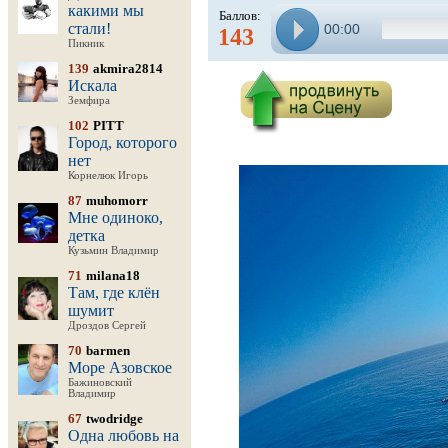
какими мы
Баллов:
стали!
00:00
143
Пикник
139
akmira2814
Искала
Земфира
102
PITT
Город, которого
нет
Корнелюк Игорь
87
muhomorr
Мне одиноко,
детка
Кузьмин Владимир
71
milana18
Там, где клён
шумит
Дроздов Сергей
70
barmen
Море Азовское
Бажиновский
Владимир
67
twodridge
Одна любовь на