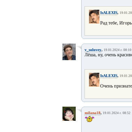
,
IsALEXIS
19.01.20
Рад тебе, Игор
,
v_solovey
19.01.2024 г. 08:10
Лёша, ну, очень красив
,
IsALEXIS
19.01.20
Очень признате
,
milana18
19.01.2024 г. 08:52