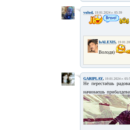
,
volod
19.01.2024 г. 05:39
,
IsALEXIS
19.01.20
Володя)
,
GARIPLAY
19.01.2024 г. 05:
Не перестаёшь радов
начинаешь прибалдев