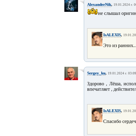
,
AlexanderNik
19.01.2024 г. 
не слышал оригин
,
IsALEXIS
19.01.20
Это из ранних.
,
Sergey_ku
19.01.2024 г. 03:0
Здорово , Лёша, испол
впечатляет , действите
,
IsALEXIS
19.01.20
Спасибо сердеч