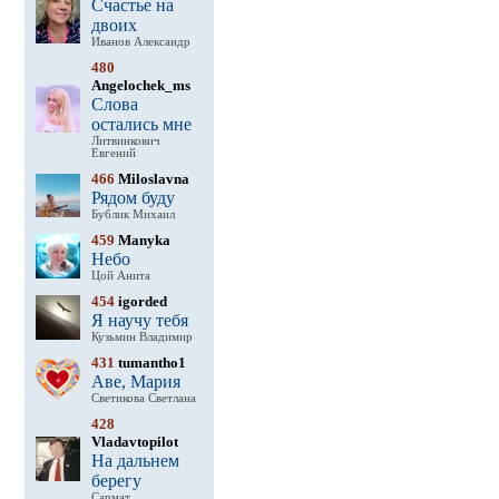
Счастье на
двоих
Иванов Александр
480
Angelochek_ms
Слова
остались мне
Литвинкович
Евгений
466
Miloslavna
Рядом буду
Бублик Михаил
459
Manyka
Небо
Цой Анита
454
igorded
Я научу тебя
Кузьмин Владимир
431
tumantho1
Аве, Мария
Светикова Светлана
428
Vladavtopilot
На дальнем
берегу
Сармат