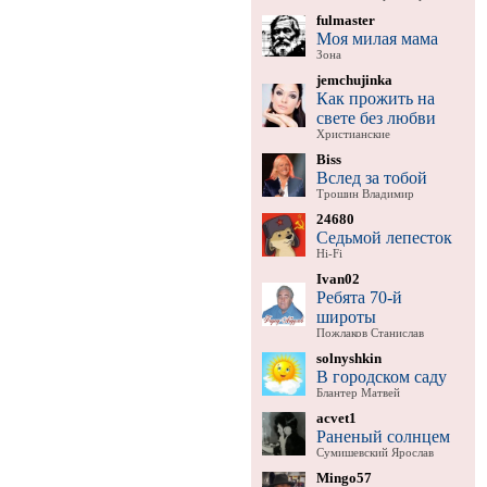
fulmaster
Моя милая мама
Зона
jemchujinka
Как прожить на
свете без любви
Христианские
Biss
Вслед за тобой
Трошин Владимир
24680
Седьмой лепесток
Hi-Fi
Ivan02
Ребята 70-й
широты
Пожлаков Станислав
solnyshkin
В городском саду
Блантер Матвей
acvet1
Раненый солнцем
Сумишевский Ярослав
Mingo57