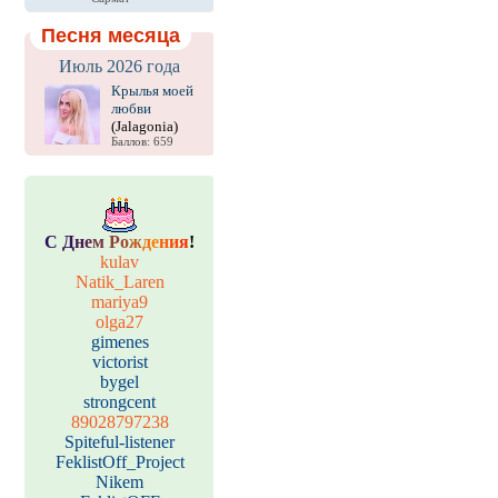
Песня месяца
Июль 2026 года
Крылья моей
любви
(Jalagonia)
Баллов: 659
С
Д
н
е
м
Р
о
ж
д
е
н
и
я
!
kulav
Natik_Laren
mariya9
olga27
gimenes
victorist
bygel
strongcent
89028797238
Spiteful-listener
FeklistOff_Project
Nikem