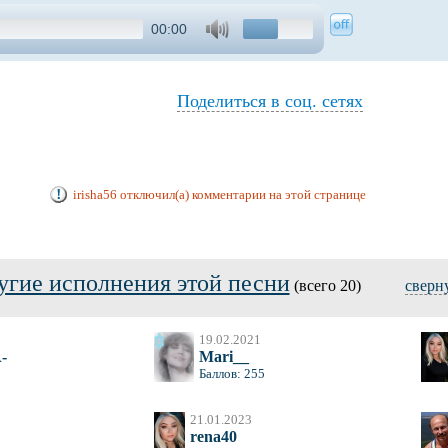
00:00
Поделиться в соц. сетях
irisha56 отключил(а) комментарии на этой странице
угие исполнения этой песни
(всего 20)
сверн
19.02.2021
-
Mari__
Баллов: 255
21.01.2023
rena40