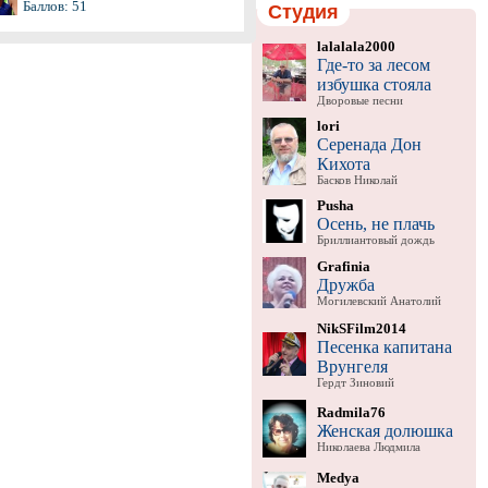
Баллов: 51
Студия
lalalala2000
Где-то за лесом
избушка стояла
Дворовые песни
lori
Серенада Дон
Кихота
Басков Николай
Pusha
Осень, не плачь
Бриллиантовый дождь
Grafinia
Дружба
Могилевский Анатолий
NikSFilm2014
Песенка капитана
Врунгеля
Гердт Зиновий
Radmila76
Женская долюшка
Николаева Людмила
Medya