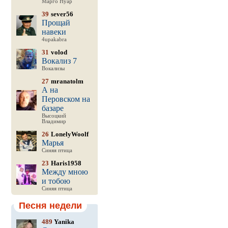
Марго Нуар
39
sever56
Прощай
навеки
4upakabra
31
volod
Вокализ 7
Вокализы
27
mranatolm
А на
Перовском на
базаре
Высоцкий
Владимир
26
LonelyWoolf
Марья
Синяя птица
23
Haris1958
Между мною
и тобою
Синяя птица
Песня недели
489
Yanika