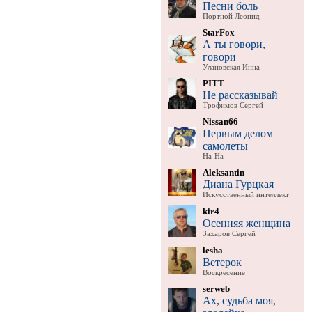
Песни боль
Портной Леонид
StarFox
А ты говори,
говори
Улановская Инна
PITT
Не рассказывай
Трофимов Сергей
Nissan66
Первым делом
самолеты
На-На
Aleksantin
Диана Гурцкая
Искусственный интеллект
kir4
Осенняя женщина
Захаров Сергей
lesha
Ветерок
Воскресение
serweb
Ах, судьба моя,