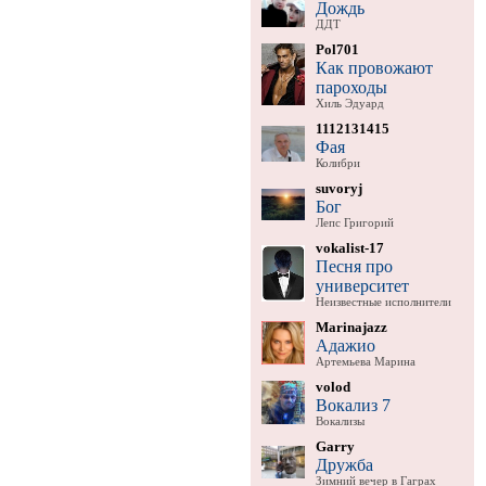
Дождь
ДДТ
Pol701
Как провожают
пароходы
Хиль Эдуард
1112131415
Фая
Колибри
suvoryj
Бог
Лепс Григорий
vokalist-17
Песня про
университет
Неизвестные исполнители
Marinajazz
Адажио
Артемьева Марина
volod
Вокализ 7
Вокализы
Garry
Дружба
Зимний вечер в Гаграх