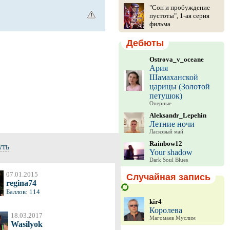
"Сон и пробуждение
пустоты", 1-ая серия
фильма
Дебюты
Ostrova_v_oceane
Ария
Шамаханской
царицы (Золотой
петушок)
Оперные
Aleksandr_Lepehin
Летние ночи
Ласковый май
Rainbow12
уть
Your shadow
Dark Soul Blues
07.01.2015
Случайная запись
regina74
Баллов: 114
kir4
Королева
18.03.2017
Магомаев Муслим
Wasilyok