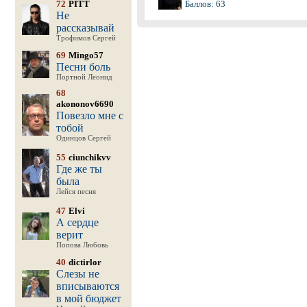
72
PITT
Баллов: 63
Не
рассказывай
Трофимов Сергей
69
Mingo57
Песни боль
Портной Леонид
68
akononov6690
Повезло мне с
тобой
Одинцов Сергей
55
ciunchikvv
Где же ты
была
Лейся песня
47
Elvi
А сердце
верит
Попова Любовь
40
dictirlor
Слезы не
вписываются
в мой бюджет