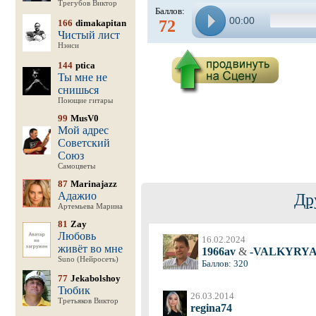
Трегубов Виктор
Баллов:
00:00
72
166
dimakapitan
Чистый лист
Нэнси
144
ptica
Ты мне не
снишься
Поющие гитары
99
MusV0
Мой адрес
Советский
Союз
Самоцветы
87
Marinajazz
Адажио
Др
Артемьева Марина
81
Zay
Любовь
16.02.2024
живёт во мне
1966av
&
-VALKYRYA
Suno (Нейросеть)
Баллов: 320
77
Jekabolshoy
Тюбик
26.03.2014
Третьяков Виктор
regina74