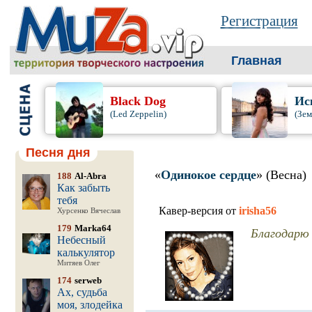
Регистрация
Главная
Black Dog
Ис
(Led Zeppelin)
(Зем
Песня дня
«
Одинокое сердце
» (Весна)
188
Al-Abra
Как забыть
тебя
Кавер-версия от
irisha56
Хурсенко Вячеслав
179
Marka64
Благодарю 
Небесный
калькулятор
Митяев Олег
174
serweb
Ах, судьба
моя, злодейка