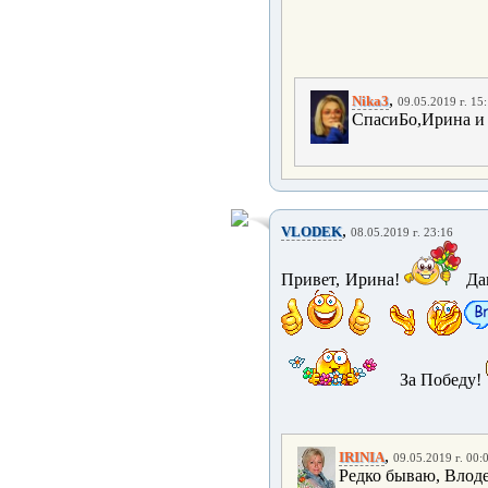
,
Nika3
09.05.2019 г. 15
СпасиБо,Ирина и 
,
VLODEK
08.05.2019 г. 23:16
Привет, Ирина!
Дав
За Победу!
,
IRINIA
09.05.2019 г. 00:
Редко бываю, Влоде