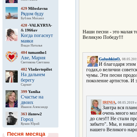
429
Miloslavna
Рядом буду
Бублик Михаил
420
-VALKYRYA-
&
1966av
Наши песни - это малая т
Когда погаснут
Великую Победу!!!
маяки
Влади Наталья
404
tumantho1
Аве, Мария
,
GalushkinO
08.05.201
Светикова Светлана
И благодаря этим
402
Vladavtopilot
годах,о величии советс
На дальнем
чумы. Эти песни продо
берегу
поколение артистов. И 
Сармат
399
Yanika
Счастье на
,
двоих
IRINIA
08.05.2019 г
Завтра вся план
Иванов Александр
очень много мол
363
ifanow2
до слез!!! Не стали п
Город
забыто". Мы, и наши 
Кукин Юрий
нашего Великого наро
Песня месяца