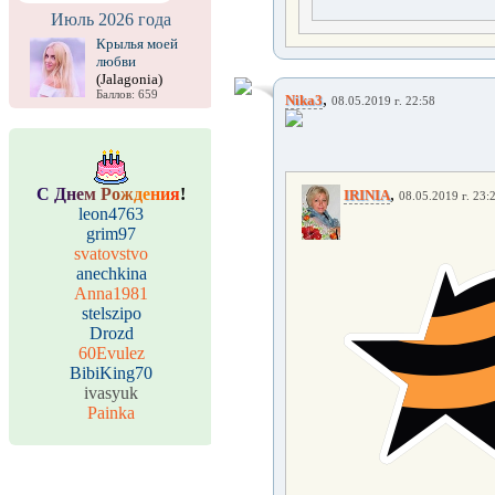
Июль 2026 года
Крылья моей
любви
(Jalagonia)
Баллов: 659
,
Nika3
08.05.2019 г. 22:58
С
Д
н
е
м
Р
о
ж
д
е
н
и
я
!
,
IRINIA
08.05.2019 г. 23:
leon4763
grim97
svatovstvo
anechkina
Anna1981
stelszipo
Drozd
60Evulez
BibiKing70
ivasyuk
Painka