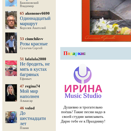
Бажиновский
Владимир
65
akononov6690
Одиннадцатый
маршрут
Королев Анатолий
53
ciunchikvv
Розы красные
Сухачев Сергей
П
о
д
а
р
к
и
:
51
lalalala2000
Не бродить, не
мять в кустах
багряных
Ефимыч
47
regina74
Мой мир
наполнен
Алькасар
Душевно и трогательно
46
volod
поёшь! Такие песни надо в
До
своей студии записывать.
шестнадцати
Дарю тебе ее к Празднику!
лет
Пламя