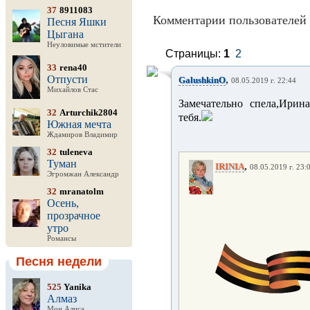
37
8911083
Комментарии пользователей 
Песня Яшки
Цыгана
Неуловимые мстители
Страницы:
1
2
33
rena40
Отпусти
,
GalushkinO
08.05.2019 г. 22:44
Михайлов Стас
Замечательно спела,Ирина!
32
Arturchik2804
тебя.
Южная мечта
Ждамиров Владимир
32
tuleneva
Туман
,
IRINIA
08.05.2019 г. 23:
Эгромжан Александр
32
mranatolm
Осень,
прозрачное
утро
Романсы
Песня недели
525
Yanika
Алмаз
Мон Алиса