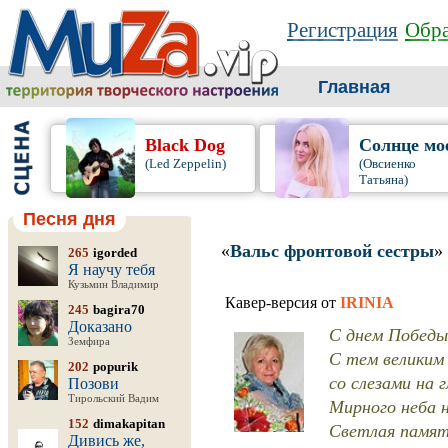
Регистрация
Обра
Главная
Black Dog
Солнце мо
(Led Zeppelin)
(Овсиенко
Татьяна)
Песня дня
«
Вальс фронтовой сестры
»
265
igorded
Я научу тебя
Кузьмин Владимир
Кавер-версия от
IRINIA
245
bagira70
Доказано
С днем Победы
Земфира
С тем великим
202
popurik
со слезами на г
Позови
Тирольский Вадим
Мирного неба н
152
dimakapitan
Светлая память
Дивись же,