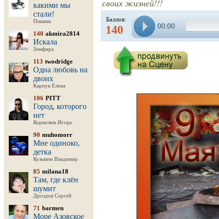
своих жизней!!!
какими мы
стали!
Баллов:
Пикник
00:00
140
140
akmira2814
Искала
Земфира
113
twodridge
Одна любовь на
двоих
Карпук Елена
106
PITT
Город, которого
нет
Корнелюк Игорь
90
muhomorr
Мне одиноко,
детка
Кузьмин Владимир
85
milana18
Там, где клён
шумит
Дроздов Сергей
71
barmen
Море Азовское