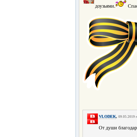
доузьями.
Спас
,
VLODEK
09.05.2019 г
От души благода