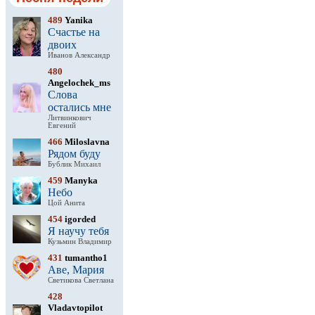
489
Yanika
Счастье на
двоих
Иванов Александр
480
Angelochek_ms
Слова
остались мне
Литвинкович
Евгений
466
Miloslavna
Рядом буду
Бублик Михаил
459
Manyka
Небо
Цой Анита
454
igorded
Я научу тебя
Кузьмин Владимир
431
tumantho1
Аве, Мария
Светикова Светлана
428
Vladavtopilot