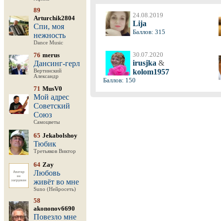
89
24.08.2019
Arturchik2804
Lija
Спи, моя
Баллов: 315
нежность
Dance Music
30.07.2020
76
merus
irusjka
&
Дансинг-герл
kolom1957
Вертинский
Александр
Баллов: 150
71
MusV0
Мой адрес
Советский
Союз
Самоцветы
65
Jekabolshoy
Тюбик
Третьяков Виктор
64
Zay
Любовь
живёт во мне
Suno (Нейросеть)
58
akononov6690
Повезло мне