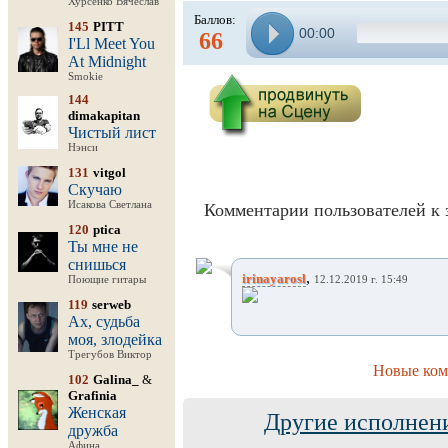
Хурсенко Вячеслав
Баллов:
145
PITT
00:00
66
I'Ll Meet You
At Midnight
Smokie
144
dimakapitan
Чистый лист
Нэнси
131
vitgol
Скучаю
Исакова Светлана
Комментарии пользователей к 
120
ptica
Ты мне не
снишься
,
irinayarosl
Поющие гитары
12.12.2019 г. 15:49
119
serweb
Ах, судьба
моя, злодейка
Трегубов Виктор
Новые ком
102
Galina_
&
Grafinia
Женская
Другие исполнени
дружба
Афина