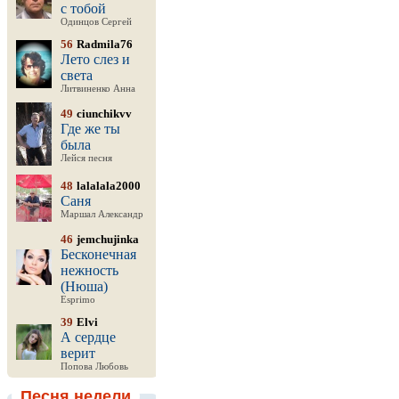
с тобой
Одинцов Сергей
56
Radmila76
Лето слез и
света
Литвиненко Анна
49
ciunchikvv
Где же ты
была
Лейся песня
48
lalalala2000
Саня
Маршал Александр
46
jemchujinka
Бесконечная
нежность
(Нюша)
Esprimo
39
Elvi
А сердце
верит
Попова Любовь
Песня недели