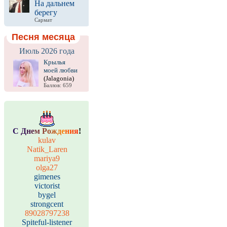
На дальнем
берегу
Сармат
Песня месяца
Июль 2026 года
Крылья
моей любви
(Jalagonia)
Баллов: 659
С
Д
н
е
м
Р
о
ж
д
е
н
и
я
!
kulav
Natik_Laren
mariya9
olga27
gimenes
victorist
bygel
strongcent
89028797238
Spiteful-listener