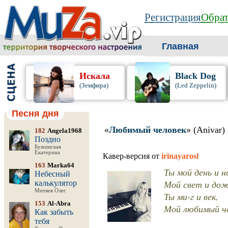
Регистрация
Обрат
Главная
Искала
Black Dog
(Земфира)
(Led Zeppelin)
Песня дня
«
Любимый человек
» (Anivar)
182
Angela1968
Поздно
Бужинская
Екатерина
Кавер-версия от
irinayarosl
163
Marka64
Ты мой день и н
Небесный
Мой свет и дож
калькулятор
Митяев Олег
Ты ми-г и век,
153
Al-Abra
Мой любимый че
Как забыть
тебя