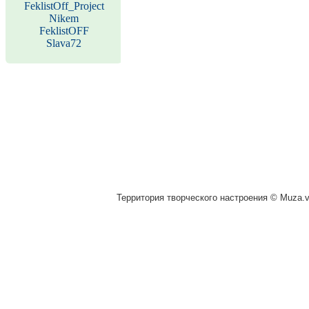
FeklistOff_Project
Nikem
FeklistOFF
Slava72
Территория творческого настроения © Muza.vi