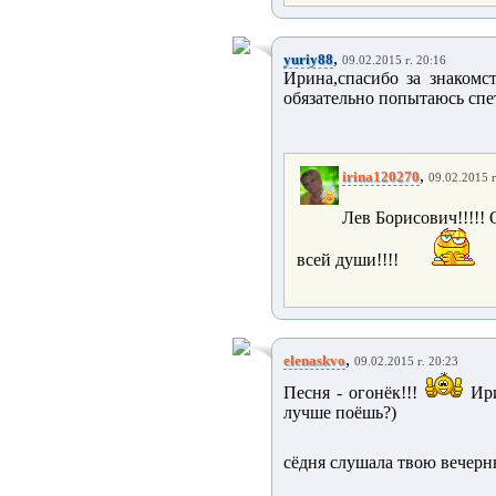
,
yuriy88
09.02.2015 г. 20:16
Ирина,спасибо за знакомс
обязательно попытаюсь спет
,
irina120270
09.02.2015 г
Лев Борисович!!!!! 
всей души!!!!
,
elenaskvo
09.02.2015 г. 20:23
Песня - огонёк!!!
Ири
лучше поёшь?)
сёдня слушала твою вечерню