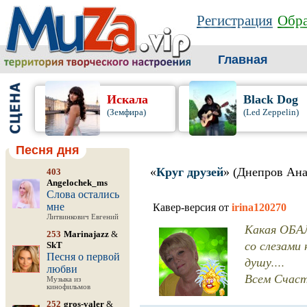
Регистрация
Обра
Главная
Искала
Black Dog
(Земфира)
(Led Zeppelin)
Песня дня
«
Круг друзей
» (Днепров Ан
403
Angelochek_ms
Слова остались
мне
Кавер-версия от
irina120270
Литвинкович Евгений
Какая ОБАЛ
253
Marinajazz
&
со слезами 
SkT
Песня о первой
душу....
любви
Всем Счаст
Музыка из
кинофильмов
252
gros-valer
&