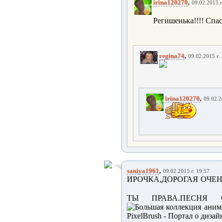
,
irina120270
09.02.2015 г
Регишенька!!!! Спас
,
regina74
09.02.2015 г.
,
irina120270
09.02.2
,
saniya1961
09.02.2015 г. 19:57
ИРОЧКА,ДОРОГАЯ ОЧЕН
ТЫ ПРАВА.ПЕСНЯ 