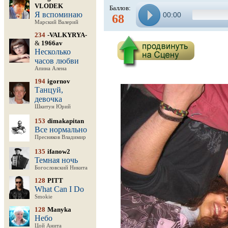
VLODEK
Баллов:
Я вспоминаю
00:00
68
Марский Валерий
234
-VALKYRYA-
&
1966av
Несколько
часов любви
Апина Алена
194
igornov
Танцуй,
девочка
Шкитун Юрий
153
dimakapitan
Все нормально
Пресняков Владимир
135
ifanow2
Темная ночь
Богословский Никита
128
PITT
What Can I Do
Smokie
128
Manyka
Небо
Цой Анита