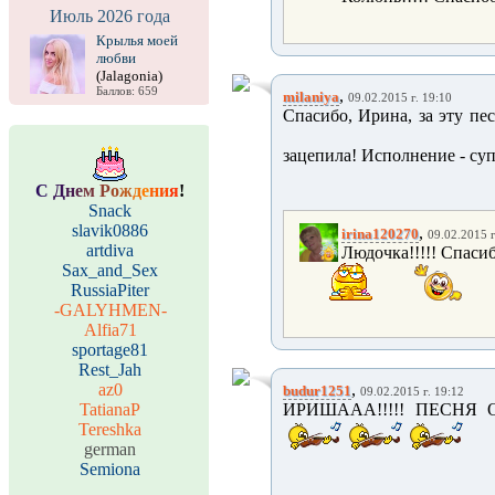
Июль 2026 года
Крылья моей
любви
(Jalagonia)
Баллов: 659
,
milaniya
09.02.2015 г. 19:10
Спасибо, Ирина, за эту пе
зацепила! Исполнение - су
С
Д
н
е
м
Р
о
ж
д
е
н
и
я
!
Snack
slavik0886
,
irina120270
09.02.2015 г
artdiva
Людочка!!!!! Спасиб
Sax_and_Sex
RussiaPiter
-GALYHMEN-
Alfia71
sportage81
Rest_Jah
az0
,
budur1251
09.02.2015 г. 19:12
TatianaP
ИРИШААА!!!!! ПЕСНЯ О
Tereshka
german
Semiona