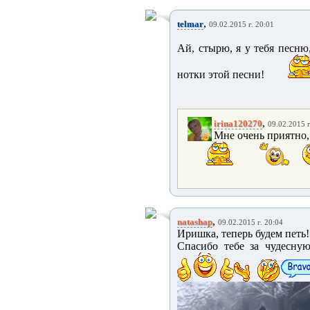
,
telmar
09.02.2015 г. 20:01
Ай, стырю, я у тебя песн
нотки этой песни!
,
irina120270
09.02.2015 г
Мне очень приятно, 
,
natashap
09.02.2015 г. 20:04
Иришка, теперь будем петь!
Спасибо тебе за чудесну