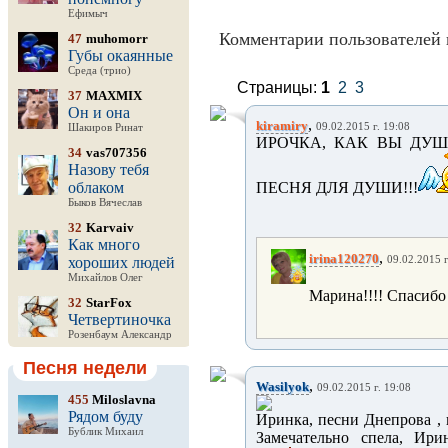
Ефимыч
Комментарии пользователей 
47
muhomorr
Губы окаянные
Среда (трио)
Страницы:
1
2
3
37
MAXMIX
Он и она
,
kiramiry
09.02.2015 г. 19:08
Шакиров Ринат
ИРОЧКА, КАК ВЫ ДУШ
34
vas707356
Назову тебя
облаком
ПЕСНЯ ДЛЯ ДУШИ!!!
Быков Вячеслав
32
Karvaiv
Как много
,
irina120270
хороших людей
09.02.2015 г
Михайлов Олег
Марина!!!! Спасибо 
32
StarFox
Четвертиночка
Розенбаум Александр
Песня недели
,
Wasilyok
09.02.2015 г. 19:08
455
Miloslavna
Рядом буду
Иринка, песни Днепрова , 
Бублик Михаил
Замечательно спела, Ир