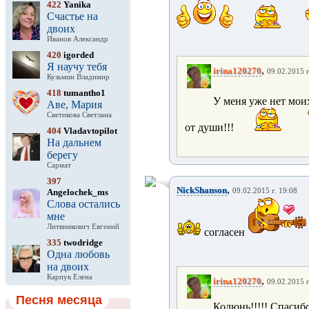
422
Yanika
Счастье на
двоих
Иванов Александр
420
igorded
Я научу тебя
,
irina120270
09.02.2015 г
Кузьмин Владимир
418
tumantho1
У меня уже нет мои
Аве, Мария
Светикова Светлана
от души!!!
404
Vladavtopilot
На дальнем
берегу
Сармат
397
,
NickShanson
Angelochek_ms
09.02.2015 г. 19:08
Слова остались
мне
Литвинкович Евгений
согласен
335
twodridge
Одна любовь
на двоих
Карпук Елена
,
irina120270
09.02.2015 г
Песня месяца
Колюнь!!!!! Спасибо