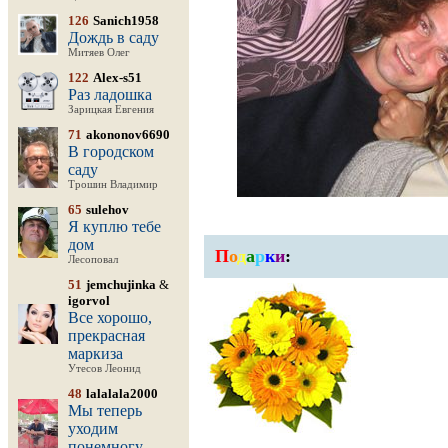
126
Sanich1958
Дождь в саду
Митяев Олег
122
Alex-s51
Раз ладошка
Зарицкая Евгения
71
akononov6690
В городском
саду
Трошин Владимир
65
sulehov
Я куплю тебе
дом
П
о
д
а
р
к
и
:
Лесоповал
51
jemchujinka
&
igorvol
Все хорошо,
прекрасная
маркиза
Утесов Леонид
48
lalalala2000
Мы теперь
уходим
понемногу