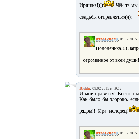
Иришка!)))
Чёй-та мы 
свадьбы отправляться))))
,
irina120270
09.02.2015 г
Володенька!!!! Запр
огроменное от всей души!
,
Ridda
09.02.2015 г. 19:32
И мне нравится! Восточный
Как было бы здорово, есл
рядом!!! Ира, молодец!
,
irina120270
09.02.2015 г