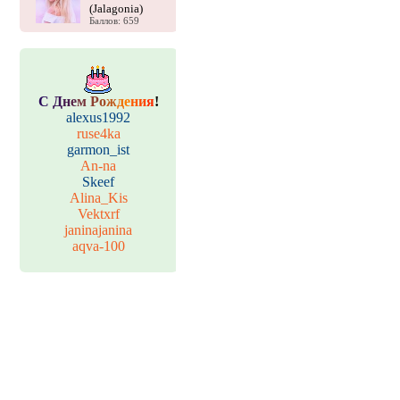
(Jalagonia)
Баллов: 659
С
Д
н
е
м
Р
о
ж
д
е
н
и
я
!
alexus1992
ruse4ka
garmon_ist
An-na
Skeef
Alina_Kis
Vektxrf
janinajanina
aqva-100