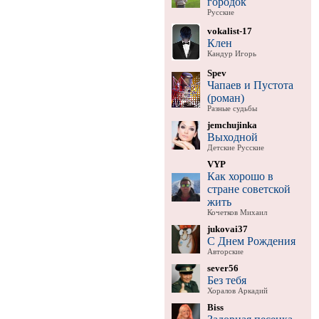
городок
Русские
vokalist-17
Клен
Кандур Игорь
Spev
Чапаев и Пустота
(роман)
Разные судьбы
jemchujinka
Выходной
Детские Русские
VYP
Как хорошо в
стране советской
жить
Кочетков Михаил
jukovai37
С Днем Рождения
Авторские
sever56
Без тебя
Хоралов Аркадий
Biss