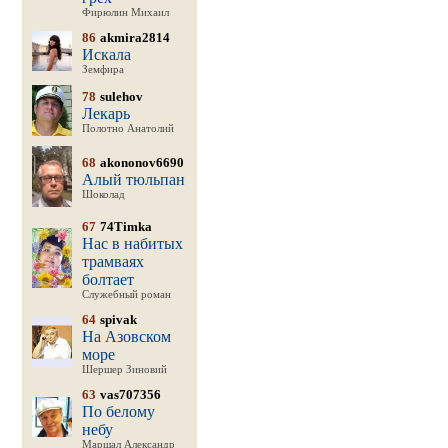
Фирюлин Михаил
86
akmira2814
Искала
Земфира
78
sulehov
Лекарь
Полотно Анатолий
68
akononov6690
Алый тюльпан
Шоколад
67
74Timka
Нас в набитых
трамваях
болтает
Служебный роман
64
spivak
На Азовском
море
Шершер Зиновий
63
vas707356
По белому
небу
Маршал Александр