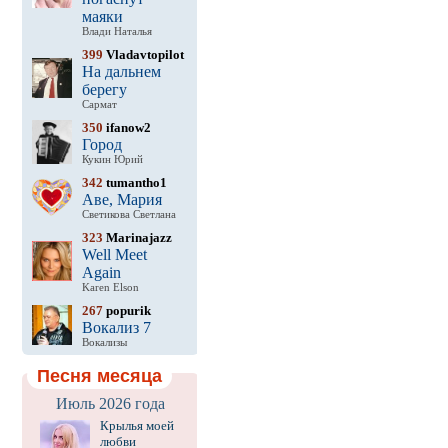
маяки
Влади Наталья
399
Vladavtopilot
На дальнем
берегу
Сармат
350
ifanow2
Город
Кукин Юрий
342
tumantho1
Аве, Мария
Светикова Светлана
323
Marinajazz
Well Meet
Again
Karen Elson
267
popurik
Вокализ 7
Вокализы
Песня месяца
Июль 2026 года
Крылья моей
любви