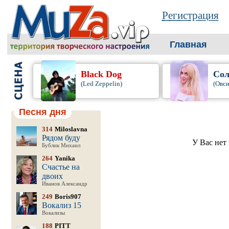
Регистрация
Главная
Black Dog
Сол
(Led Zeppelin)
(Овси
Песня дня
314
Miloslavna
Рядом буду
У Вас нет 
Бублик Михаил
264
Yanika
Счастье на
двоих
Иванов Александр
249
Boris907
Вокализ 15
Вокализы
188
PITT