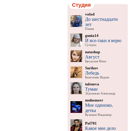
Студия
volod
До шестнадцати
лет
Пламя
gunia14
И все-таки я верю
Сузорье
natashap
Август
Бродская Нина
Surikov
Лебедь
Казаченко Вадим
tuleneva
Туман
Эгромжан Александр
muhomorr
Мне одиноко,
детка
Кузьмин Владимир
Pol701
Какое мне дело