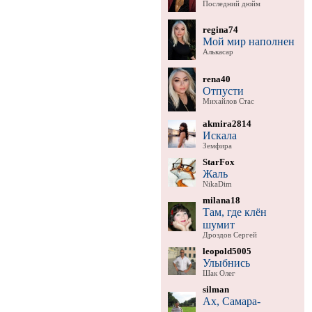
Последний дюйм
regina74
Мой мир наполнен
Алькасар
rena40
Отпусти
Михайлов Стас
akmira2814
Искала
Земфира
StarFox
Жаль
NikaDim
milana18
Там, где клён
шумит
Дроздов Сергей
leopold5005
Улыбнись
Шак Олег
silman
Ах, Самара-