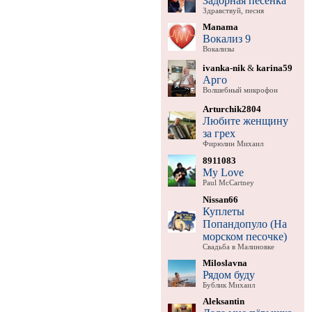
Задорная песенка
Здравствуй, песня
Manama
Вокализ 9
Вокализы
ivanka-nik
&
karina59
Арго
Волшебный микрофон
Arturchik2804
Любите женщину
за грех
Фирюлин Михаил
8911083
My Love
Paul McCartney
Nissan66
Куплеты
Попандопуло (На
морском песочке)
Свадьба в Малиновке
Miloslavna
Рядом буду
Бублик Михаил
Aleksantin