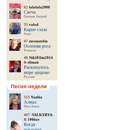
62
lalalala2000
Свеча
Гранкин Андрей
55
volod
Карие глаза
Ахра
47
mranatolm
Осенняя роса
Романсы
40
NikSFilm2014
&
silman
Раскинулось
море широко
Русские
Песня недели
515
Yanika
Алмаз
Мон Алиса
407
-VALKYRYA-
&
1966av
Когда
погаснут