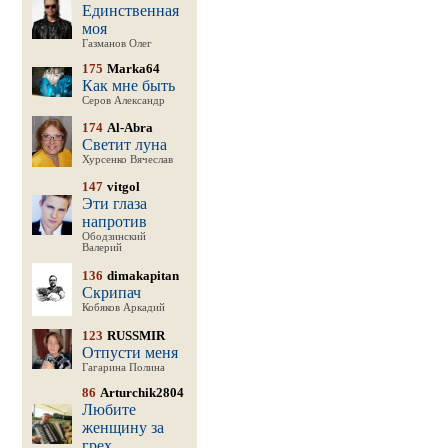
Единственная
моя
Газманов Олег
175
Marka64
Как мне быть
Серов Александр
174
Al-Abra
Светит луна
Хурсенко Вячеслав
147
vitgol
Эти глаза
напротив
Ободзинский
Валерий
136
dimakapitan
Скрипач
Кобяков Аркадий
123
RUSSMIR
Отпусти меня
Гагарина Полина
86
Arturchik2804
Любите
женщину за
грех