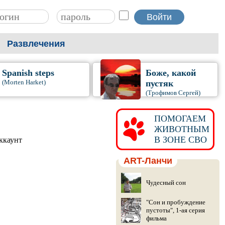
Развлечения
Spanish steps
Боже, какой
(Morten Harket)
пустяк
(Трофимов Сергей)
ПОМОГАЕМ
ЖИВОТНЫМ
В ЗОНЕ СВО
аккаунт
ART-Ланчи
Чудесный сон
"Сон и пробуждение
пустоты", 1-ая серия
фильма