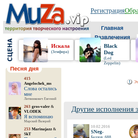
Регистрация
Обра
Главная
Развлечения
Искала
Black
(Земфира)
Dog
(Led
Zeppelin)
Песня дня
415
Эт
Angelochek_ms
Слова остались
мне
Литвинкович Евгений
263
gros-valer
&
Другие исполнения 
VLODEK
Я вспоминаю
Марский Валерий
10.02.2016
253
Marinajazz
&
SNeg-
SkT
Баллов: 688