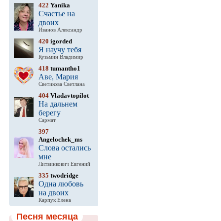
422
Yanika
Счастье на
двоих
Иванов Александр
420
igorded
Я научу тебя
Кузьмин Владимир
418
tumantho1
Аве, Мария
Светикова Светлана
404
Vladavtopilot
На дальнем
берегу
Сармат
397
Angelochek_ms
Слова остались
мне
Литвинкович Евгений
335
twodridge
Одна любовь
на двоих
Карпук Елена
Песня месяца