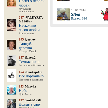
Песня о первой
любви
Музыка из
13.01.2016
кинофильмов
SNeg-
247
-VALKYRYA-
Баллов: 636
&
1966av
Несколько
часов любви
Апина Алена
195
igornov
Танцуй,
девочка
Шкитун Юрий
157
ifanow2
Темная ночь
Богословский Никита
154
dimakapitan
Все нормально
Пресняков Владимир
153
Manyka
Небо
Цой Анита
137
Sanich1958
Дождь в саду
Митяев Олег