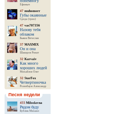
понемногу
Ефимыч
47
muhomorr
Губы окаянные
Среда (трио)
47
vas707356
Назову тебя
облаком
Быков Вячеслав
37
MAXMIX
Он и она
Шакиров Ринат
32
Karvaiv
Как много
хороших людей
Михайлов Олег
32
StarFox
Четвертиночка
Розенбаум Александр
Песня недели
455
Miloslavna
Рядом буду
Бублик Михаил