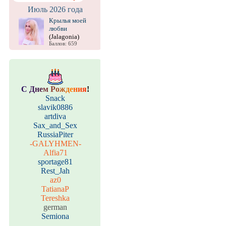
Июль 2026 года
Крылья моей
любви
(Jalagonia)
Баллов: 659
С
Д
н
е
м
Р
о
ж
д
е
н
и
я
!
Snack
slavik0886
artdiva
Sax_and_Sex
RussiaPiter
-GALYHMEN-
Alfia71
sportage81
Rest_Jah
az0
TatianaP
Tereshka
german
Semiona