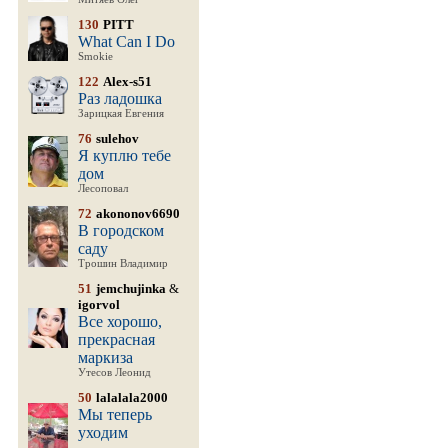
130
PITT
What Can I Do
Smokie
122
Alex-s51
Раз ладошка
Зарицкая Евгения
76
sulehov
Я куплю тебе
дом
Лесоповал
72
akononov6690
В городском
саду
Трошин Владимир
51
jemchujinka
&
igorvol
Все хорошо,
прекрасная
маркиза
Утесов Леонид
50
lalalala2000
Мы теперь
уходим