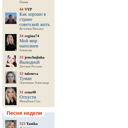
Пламя
44
VYP
Как хорошо в
стране
советской жить
Кочетков Михаил
34
regina74
Мой мир
наполнен
Алькасар
33
jemchujinka
Выходной
Детские Русские
32
tuleneva
Туман
Эгромжан Александр
31
rena40
Отпусти
Михайлов Стас
Песня недели
525
Yanika