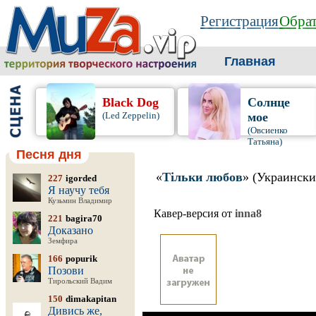
Регистрация
Обрат
Главная
Black Dog
Солнце
(Led Zeppelin)
мое
(Овсиенко
Татьяна)
Песня дня
«
Тiльки любов
» (Украински
227
igorded
Я научу тебя
Кузьмин Владимир
Кавер-версия от
inna8
221
bagira70
Доказано
Земфира
166
popurik
Позови
Тирольский Вадим
150
dimakapitan
Дивись же,