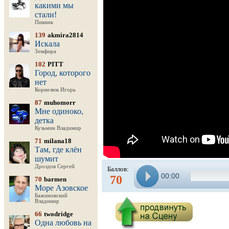
какими мы
стали!
Пикник
139
akmira2814
Искала
Земфира
102
PITT
Город, которого
нет
Корнелюк Игорь
87
muhomorr
Мне одиноко,
детка
Кузьмин Владимир
71
milana18
Там, где клён
шумит
Дроздов Сергей
Баллов:
00:00
70
70
barmen
Море Азовское
Бажиновский
Владимир
66
twodridge
Одна любовь на