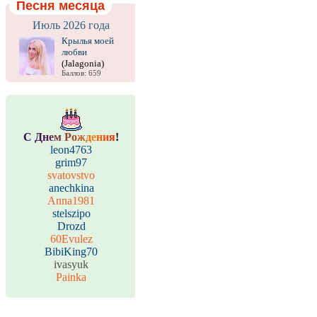
Песня месяца
Июль 2026 года
Крылья моей
любви
(Jalagonia)
Баллов: 659
С
Д
н
е
м
Р
о
ж
д
е
н
и
я
!
leon4763
grim97
svatovstvo
anechkina
Anna1981
stelszipo
Drozd
60Evulez
BibiKing70
ivasyuk
Painka