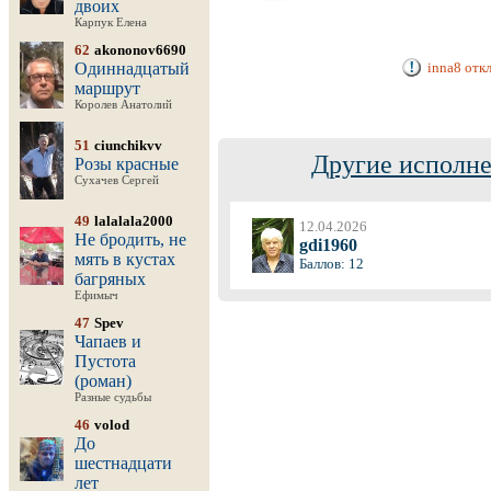
двоих
Карпук Елена
62
akononov6690
Одиннадцатый
inna8 отк
маршрут
Королев Анатолий
51
ciunchikvv
Другие исполне
Розы красные
Сухачев Сергей
49
lalalala2000
12.04.2026
Не бродить, не
gdi1960
мять в кустах
Баллов: 12
багряных
Ефимыч
47
Spev
Чапаев и
Пустота
(роман)
Разные судьбы
46
volod
До
шестнадцати
лет