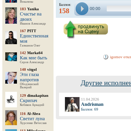
Вокализы
Баллов:
00:00
183
Yanika
158
Счастье на
двоих
Иванов Александр
167
PITT
Единственная
моя
Газманов Олег
142
Marka64
igornov отк
Как мне быть
Серов Александр
140
vitgol
Эти глаза
напротив
Другие исполнен
Ободзинский
Валерий
129
dimakapitan
11.04.2026
Скрипач
Andrisman
Кобяков Аркадий
Баллов: 69
116
Al-Abra
Светит луна
Хурсенко Вячеслав
113
Miloslavna