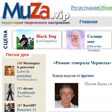
Регистрация
Обрат
Главная
Black Dog
Солнце
(Led Zeppelin)
мое
(Овсиенко
Татьяна)
Песня дня
«
Романс генерала Черноты
»
249
Marinajazz
&
petrovlad
Love in
Кавер-версия от
igornov
portofino
Fred Buscaglione
Песня была сп
215
skvaue
Toothbrush
Brad Paisley
207
Boris907
Вокализ 15