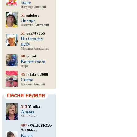
море
Шершер Зиновий
51
sulehov
Лекарь
Полотно Анатолий
51
vas707356
По белому
небу
Маршал Александр
48
volod
Карие глаза
Ахра
45
lalalala2000
Свеча
Гранкин Андрей
Песня недели
515
Yanika
Алмаз
Мон Алиса
407
-VALKYRYA-
&
1966av
Когда