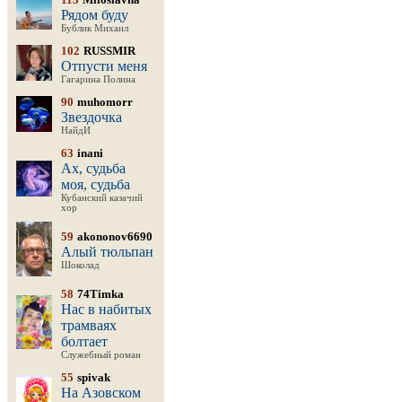
Рядом буду
Бублик Михаил
102
RUSSMIR
Отпусти меня
Гагарина Полина
90
muhomorr
Звездочка
НайдИ
63
inani
Ах, судьба
моя, судьба
Кубанский казачий
хор
59
akononov6690
Алый тюльпан
Шоколад
58
74Timka
Нас в набитых
трамваях
болтает
Служебный роман
55
spivak
На Азовском