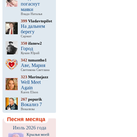
погаснут
маяки
Влади Наталья
399
Vladavtopilot
На дальнем
берегу
Сармат
350
ifanow2
Город
Кукин Юрий
342
tumantho1
Аве, Мария
Светикова Светлана
323
Marinajazz
Well Meet
Again
Karen Elson
267
popurik
Вокализ 7
Вокализы
Песня месяца
Июль 2026 года
Крылья моей