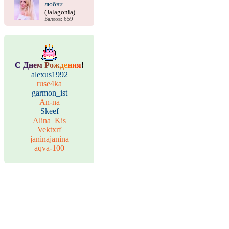
любви
(Jalagonia)
Баллов: 659
С
Д
н
е
м
Р
о
ж
д
е
н
и
я
!
alexus1992
ruse4ka
garmon_ist
An-na
Skeef
Alina_Kis
Vektxrf
janinajanina
aqva-100