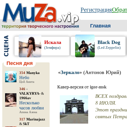
Регистрация
Обрат
Главная
Искала
Black Dog
(Земфира)
(Led Zeppelin)
Песня дня
«
Зеркало
» (Антонов Юрий)
354
Manyka
Небо
Цой Анита
Кавер-версия от
igor-msk
346
-
VALKYRYA-
&
ВСЕХ поздра
1966av
8 ИЮЛЯ.
Несколько
часов любви
Этот праздни
Апина Алена
святых Петра
317
Marinajazz
&
SkT