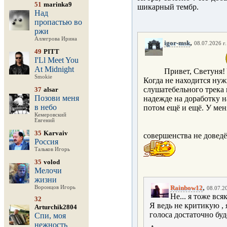
51
marinka9
шикарный тембр.
Над
пропастью во
ржи
Аллегрова Ирина
,
igor-msk
08.07.2026 г.
49
PITT
I'Ll Meet You
At Midnight
Привет, Светуня!
Smokie
Когда не находится нуж
слушатебельного трека 
37
alsar
Позови меня
надежде на доработку н
в небо
потом ещё и ещё. У меня
Кемеровский
Евгений
35
Karvaiv
совершенства не доведё
Россия
Тальков Игорь
35
volod
Мелочи
жизни
,
Rainbow12
Воронцов Игорь
08.07.20
Не... я тоже всяк
32
Я ведь не критикую , 
Arturchik2804
голоса достаточно буд
Спи, моя
нежность