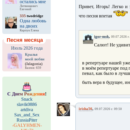
остались мне
Привет, Игорь! Легко и 
Литвинкович
Евгений
что песня впетая
335
twodridge
Одна любовь
на двоих
Карпук Елена
,
igor-msk
09.07.2026 г.
Песня месяца
Салют! Не удивит
Июль 2026 года
Крылья
моей любви
в репертуаре нашей уж
(Jalagonia)
в моём репертуаре под г
Баллов: 659
певал, как было в лучш
быть вера в будущее, ин
С
Д
н
е
м
Р
о
ж
д
е
н
и
я
!
Snack
slavik0886
,
irisha56
artdiva
09.07.2026 г. 09:50
Sax_and_Sex
RussiaPiter
-GALYHMEN-