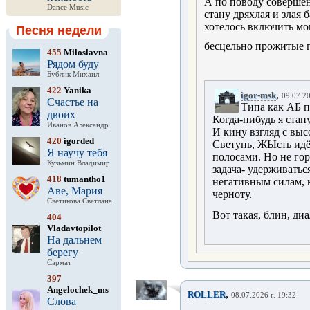
А по поводу совершен
Dance Music
стану дряхлая и злая 
хотелось включить мо
Песня недели
бесцельно прожитые
455
Miloslavna
Рядом буду
Бублик Михаил
422
Yanika
,
igor-msk
09.07.20
Счастье на
Типа как АБ п
двоих
Когда-нибудь я стан
Иванов Александр
И кину взгляд с выс
420
igorded
Светунь, ЖЫсть идё
Я научу тебя
полосами. Но не го
Кузьмин Владимир
задача- удерживатьс
418
tumantho1
негативным силам, к
Аве, Мария
черноту.
Светикова Светлана
Вот такая, блин, диа
404
Vladavtopilot
На дальнем
берегу
Сармат
397
Angelochek_ms
,
ROLLER
08.07.2026 г. 19:32
Слова