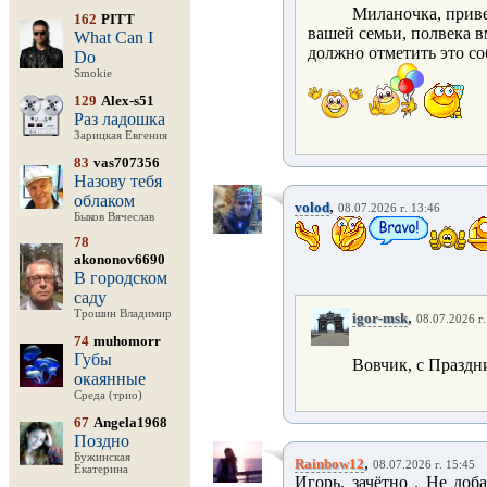
Миланочка, приве
162
PITT
вашей семьи, полвека вм
What Can I
должно отметить это со
Do
Smokie
129
Alex-s51
Раз ладошка
Зарицкая Евгения
83
vas707356
Назову тебя
облаком
,
volod
08.07.2026 г. 13:46
Быков Вячеслав
78
akononov6690
В городском
саду
Трошин Владимир
,
igor-msk
08.07.2026 г.
74
muhomorr
Губы
Вовчик, с Праздн
окаянные
Среда (трио)
67
Angela1968
Поздно
Бужинская
,
Rainbow12
08.07.2026 г. 15:45
Екатерина
Игорь, зачётно . Не доб