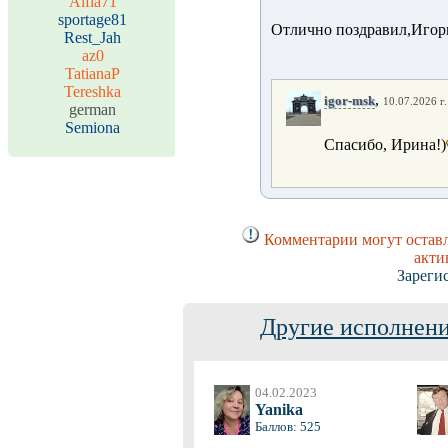
Alfia71
sportage81
Отлично поздравил,Игорь
Rest_Jah
az0
TatianaP
Tereshka
,
igor-msk
10.07.2026 г.
german
Semiona
Спасибо, Ирина!)
Комментарии могут оставл
акти
Зареги
Другие исполнени
04.02.2023
Yanika
Баллов: 525