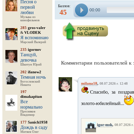
Песня о
Баллов:
первой
00:00
45
любви
Музыка из
кинофильмов
285
gros-valer
&
VLODEK
Я вспоминаю
Марский Валерий
235
igornov
Танцуй,
девочка
Комментарии пользователей к 
Шкитун Юрий
202
ifanow2
Темная ночь
Богословский
,
milana18
08.07.2026 г. 12:48
Никита
197
Спасибо, за поздра
dimakapitan
Все
золото-юбилейный...
нормально
Пресняков
Владимир
177
Sanich1958
,
igor-msk
08.07.2026 г.
Дождь в саду
Митяев Олег