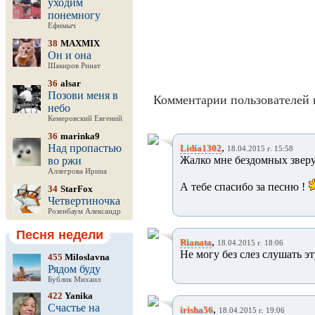
уходим
понемногу
Ефимыч
38
MAXMIX
Он и она
Шакиров Ринат
36
alsar
Позови меня в
Комментарии пользователей 
небо
Кемеровский Евгений
36
marinka9
,
Над пропастью
Lidia1302
18.04.2015 г. 15:58
Жалко мне бездомных зверу
во ржи
Аллегрова Ирина
А тебе спасибо за песню !
34
StarFox
Четвертиночка
Розенбаум Александр
Песня недели
,
Rianata
18.04.2015 г. 18:06
Не могу без слез слушать эт
455
Miloslavna
Рядом буду
Бублик Михаил
422
Yanika
Счастье на
,
irisha56
18.04.2015 г. 19:06