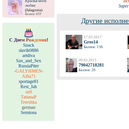
ак
Крылья моей
любви
Заре
(Jalagonia)
Баллов: 659
Другие исполне
17.03.2017
С
Д
н
е
м
Р
о
ж
д
е
н
и
я
!
Gros14
Snack
Баллов: 136
slavik0886
artdiva
09.03.2015
Sax_and_Sex
79042718281
RussiaPiter
Баллов: 26
-GALYHMEN-
Alfia71
sportage81
Rest_Jah
az0
TatianaP
Tereshka
german
Semiona