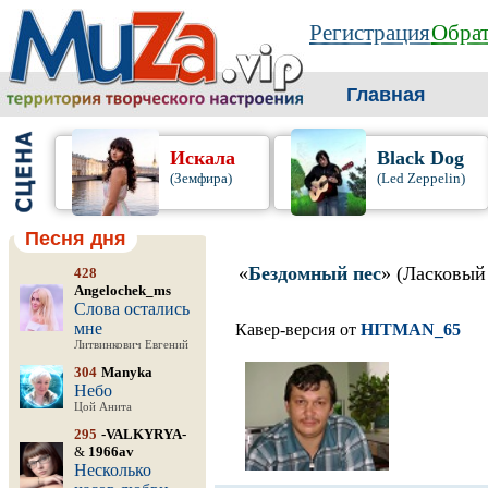
Регистрация
Обрат
Главная
Искала
Black Dog
(Земфира)
(Led Zeppelin)
Песня дня
«
Бездомный пес
» (Ласковый
428
Angelochek_ms
Слова остались
мне
Кавер-версия от
HITMAN_65
Литвинкович Евгений
304
Manyka
Небо
Цой Анита
295
-VALKYRYA-
&
1966av
Несколько