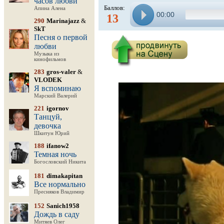
часов любви
Баллов:
Апина Алена
00:00
13
290
Marinajazz
&
SkT
Песня о первой
любви
Музыка из
кинофильмов
283
gros-valer
&
VLODEK
Я вспоминаю
Марский Валерий
221
igornov
Танцуй,
девочка
Шкитун Юрий
188
ifanow2
Темная ночь
Богословский Никита
181
dimakapitan
Все нормально
Пресняков Владимир
152
Sanich1958
Дождь в саду
Митяев Олег