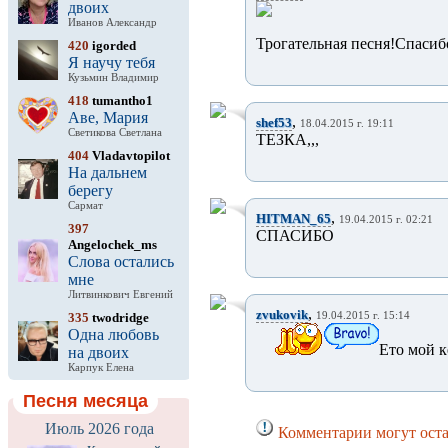
двоих
Иванов Александр
Трогательная песня!Спасиб
420
igorded
Я научу тебя
Кузьмин Владимир
418
tumantho1
Аве, Мария
,
shef53
18.04.2015 г. 19:11
Светикова Светлана
ТЕЗКА,,,
404
Vladavtopilot
На дальнем
берегу
Сармат
,
HITMAN_65
19.04.2015 г. 02:21
397
СПАСИБО
Angelochek_ms
Слова остались
мне
Литвинкович Евгений
,
zvukovik
335
twodridge
19.04.2015 г. 15:14
Одна любовь
Ето мой к
на двоих
Карпук Елена
Песня месяца
Июль 2026 года
Комментарии могут оста