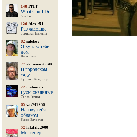
148
PITT
What Can I Do
Smokie
126
Alex-s51
Раз ладошка
Зарицкая Евгения
82
sulehov
Я куплю тебе
дом
Лесоповал
77
akononov6690
В городском
саду
Трошин Владимир
72
muhomorr
Губы окаянные
Среда (трио)
65
vas707356
Назову тебя
облаком
Быков Вячеслав
52
lalalala2000
Мы теперь