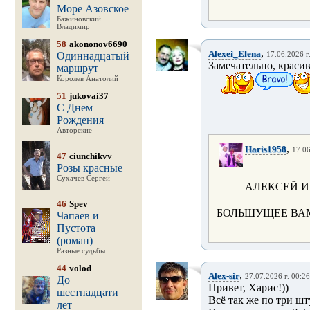
Море Азовское
Бажиновский
Владимир
58
akononov6690
,
Alexei_Elena
Одиннадцатый
17.06.2026 г
Замечательно, красив
маршрут
Королев Анатолий
51
jukovai37
С Днем
Рождения
Авторские
,
Haris1958
17.06
47
ciunchikvv
Розы красные
Сухачев Сергей
АЛЕКСЕЙ И
46
Spev
БОЛЬШУЩЕЕ ВАМ
Чапаев и
Пустота
(роман)
Разные судьбы
44
volod
,
Alex-sir
27.07.2026 г. 00:26
До
Привет, Харис!))
шестнадцати
Всё так же по три шту
лет