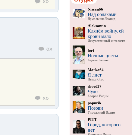
Nissan66
Над облаками
Ярмольник Леонид
Aleksantin
Клянём войну, ей
крови мало
Искусственный интеллект
lori
Ночные цветы
Карева Галина
Marka64
Я лист
Пьеха Стас
shved37
Чудо
Егоров Вадим
popurik
Позови
Тирольский Вадим
PITT
Город, которого
нет
Корнелюк Игорь