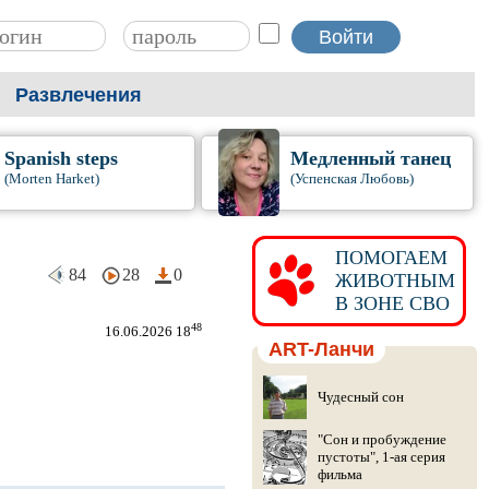
Развлечения
Spanish steps
Медленный танец
(Morten Harket)
(Успенская Любовь)
ПОМОГАЕМ
84
28
0
ЖИВОТНЫМ
В ЗОНЕ СВО
48
16.06.2026 18
ART-Ланчи
Чудесный сон
"Сон и пробуждение
пустоты", 1-ая серия
фильма