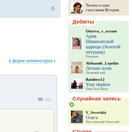
Тысяча и одна
счастливая История
Дебюты
Ostrova_v_oceane
Ария
Шамаханской
царицы (Золотой
петушок)
Оперные
к форме комментария
↓
Aleksandr_Lepehin
Летние ночи
Ласковый май
Rainbow12
Your shadow
Dark Soul Blues
Случайная запись
V_Severskiy
Ольга
Могилевский Анатолий
Студия