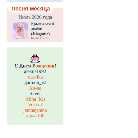
Песня месяца
Июль 2026 года
Крылья моей
любви
(Jalagonia)
Баллов: 659
С
Д
н
е
м
Р
о
ж
д
е
н
и
я
!
alexus1992
ruse4ka
garmon_ist
An-na
Skeef
Alina_Kis
Vektxrf
janinajanina
aqva-100