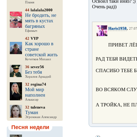
Освоил таки иняз? ;) 
Пламя
Очень рад))
44
lalalala2000
Не бродить, не
мять в кустах
багряных
,
Haris1958
27.07
Ефимыч
42
VYP
Как хорошо в
ПРИВЕТ ЛЁШ
стране
советской жить
РАД ТЕБЯ ВИДЕТЬ.
Кочетков Михаил
36
sever56
СПАСИБО ТЕБЕ Б
Без тебя
Хоралов Аркадий
32
regina74
Мой мир
ВО ВСЯКОМ СЛУ
наполнен
Алькасар
А ТРОЙКА, НЕ П
32
tuleneva
Туман
Эгромжан Александр
Песня недели