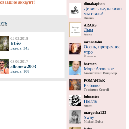
ровавшие аккаунт!
dimakapitan
Дивись же, какими
мы стали!
Пикник
нуть
ARAKS
Дым
Алиса
05.03.2018
mranatolm
Irbiss
Осень, прозрачное
Баллов: 345
утро
Романсы
08.06.2017
barmen
albonew2003
Море Азовское
Баллов: 108
Бажиновский Владимир
POMAHTuK
Рыбалка
Трофимов Сергей
fulmaster
Пыяла
Аигел
margosha123
Sway
Michael Buble
lesha