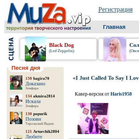
Регистрация
Главная
Black Dog
Сол
(Led Zeppelin)
(Овси
Песня дня
«
I Just Called To Say I Lo
150
bagira70
Доказано
Земфира
Кавер-версия от
Haris1958
134
akmira2814
Искала
Земфира
130
popurik
Позови
Тирольский Вадим
121
Arturchik2804
Любите