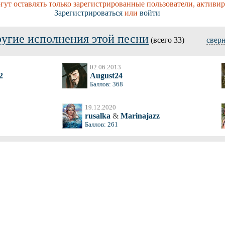
ут оставлять только зарегистрированные пользователи, активи
Зарегистрироваться
или
войти
угие исполнения этой песни
(всего 33)
свер
02.06.2013
2
August24
Баллов: 368
19.12.2020
rusalka
&
Marinajazz
Баллов: 261