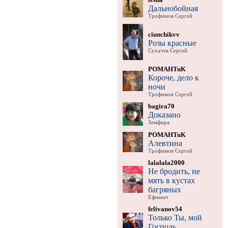
Дальнобойная
Трофимов Сергей
ciunchikvv
Розы красные
Сухачев Сергей
POMAHTuK
Короче, дело к
ночи
Трофимов Сергей
bagira70
Доказано
Земфира
POMAHTuK
Алевтина
Трофимов Сергей
lalalala2000
Не бродить, не
мять в кустах
багряных
Ефимыч
felivanov54
Только Ты, мой
Господь