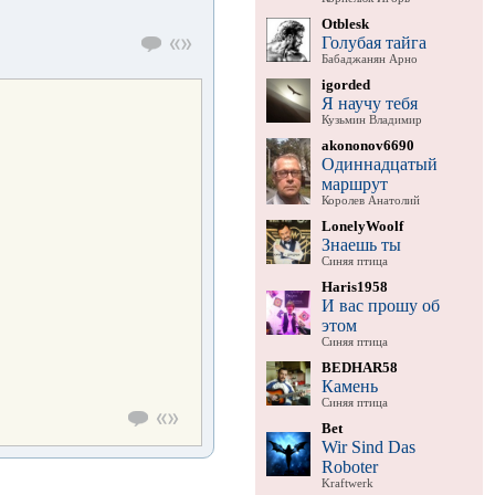
Otblesk
Голубая тайга
Бабаджанян Арно
igorded
Я научу тебя
Кузьмин Владимир
akononov6690
Одиннадцатый
маршрут
Королев Анатолий
LonelyWoolf
Знаешь ты
Синяя птица
Haris1958
И вас прошу об
этом
Синяя птица
BEDHAR58
Камень
Синяя птица
Bet
Wir Sind Das
Roboter
Kraftwerk