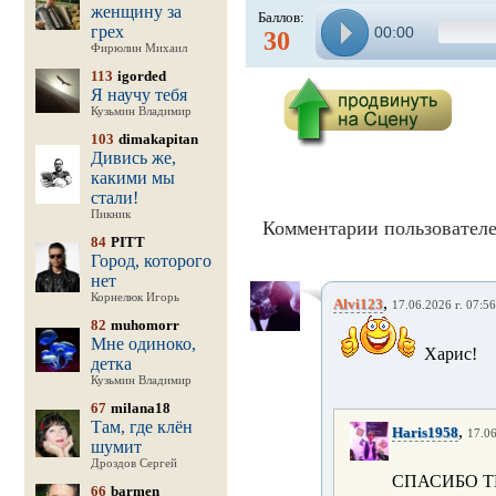
женщину за
Баллов:
грех
00:00
30
Фирюлин Михаил
113
igorded
Я научу тебя
Кузьмин Владимир
103
dimakapitan
Дивись же,
какими мы
стали!
Пикник
Комментарии пользователе
84
PITT
Город, которого
нет
Корнелюк Игорь
,
Alvi123
17.06.2026 г. 07:56
82
muhomorr
Мне одиноко,
Харис!
детка
Кузьмин Владимир
67
milana18
Там, где клён
,
Haris1958
17.06
шумит
Дроздов Сергей
СПАСИБО Т
66
barmen