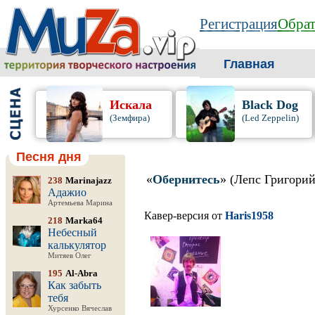
Регистрация
Обрат
Главная
Искала
Black Dog
(Земфира)
(Led Zeppelin)
Песня дня
«
Обернитесь
» (Лепс Григорий
238
Marinajazz
Адажио
Артемьева Марина
Кавер-версия от
Haris1958
218
Marka64
Небесный
калькулятор
Митяев Олег
195
Al-Abra
Как забыть
тебя
Хурсенко Вячеслав