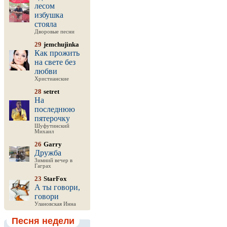
лесом
избушка
стояла
Дворовые песни
29
jemchujinka
Как прожить
на свете без
любви
Христианские
28
setret
На
последнюю
пятерочку
Шуфутинский
Михаил
26
Garry
Дружба
Зимний вечер в
Гаграх
23
StarFox
А ты говори,
говори
Улановская Инна
Песня недели