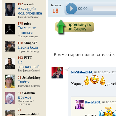
192
serweb
Баллов:
Ах, судьба
00:00
18
моя, злодейка
Трегубов Виктор
178
ptica
Ты мне не
снишься
Поющие гитары
110
Mingo57
Песни боль
Портной Леонид
Комментарии пользователей к 
103
PITT
Не
рассказывай
Трофимов Сергей
,
NikSFilm2014
09.06.2026 г. 22
94
Jekabolshoy
Тюбик
Харис,
досто
Третьяков Виктор
81
Grafinia
Дружба
Могилевский
,
Haris1958
09.06.2026
Анатолий
71
akononov6690