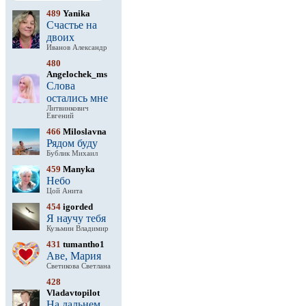
489
Yanika
Счастье на
двоих
Иванов Александр
480
Angelochek_ms
Слова
остались мне
Литвинкович
Евгений
466
Miloslavna
Рядом буду
Бублик Михаил
459
Manyka
Небо
Цой Анита
454
igorded
Я научу тебя
Кузьмин Владимир
431
tumantho1
Аве, Мария
Светикова Светлана
428
Vladavtopilot
На дальнем