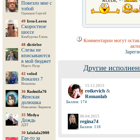
КОЛЯ,
Повезло мне с
тобой
Одинцов Сергей
49
Iren-Loren
Скоростное
шоссе
Камбурова Елена
Комментарии могут оставл
48
dictirlor
акти
Слезы не
Зареги
вписываются
в мой бюджет
Другие исполнен
Марго Нуар
42
volod
Вокализ 7
Вокализы
15.12.2013
rotkevich
&
36
Radmila76
Romanlab
Женская
Баллов: 174
долюшка
Николаева Людмила
35
Medya
06.04.2015
Дождь
regina74
ДДТ
Баллов: 118
30
lalalala2000
Где-то за