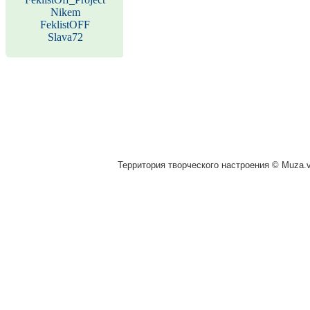
Nikem
FeklistOFF
Slava72
Территория творческого настроения © Muza.vi