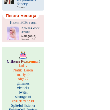
берегу
Сармат
Песня месяца
Июль 2026 года
Крылья моей
любви
(Jalagonia)
Баллов: 659
С
Д
н
е
м
Р
о
ж
д
е
н
и
я
!
kulav
Natik_Laren
mariya9
olga27
gimenes
victorist
bygel
strongcent
89028797238
Spiteful-listener
FeklistOff_Project