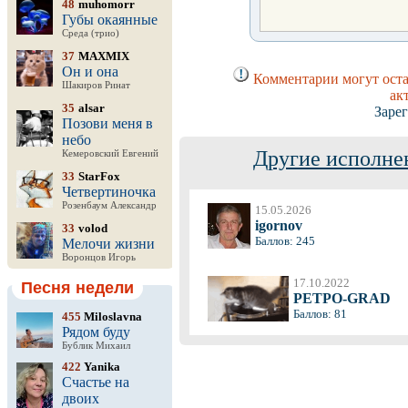
48
muhomorr
Губы окаянные
Среда (трио)
37
MAXMIX
Он и она
Комментарии могут оста
Шакиров Ринат
ак
35
alsar
Заре
Позови меня в
небо
Другие исполне
Кемеровский Евгений
33
StarFox
Четвертиночка
Розенбаум Александр
15.05.2026
igornov
33
volod
Баллов: 245
Мелочи жизни
Воронцов Игорь
17.10.2022
Песня недели
PETPO-GRAD
Баллов: 81
455
Miloslavna
Рядом буду
Бублик Михаил
422
Yanika
Счастье на
двоих