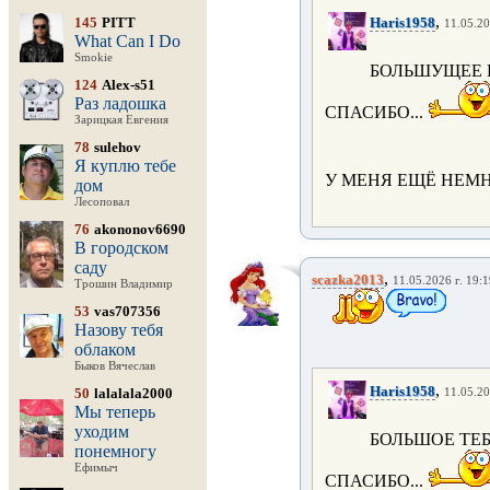
,
145
PITT
Haris1958
11.05.20
What Can I Do
Smokie
БОЛЬШУЩЕЕ 
124
Alex-s51
Раз ладошка
СПАСИБО...
Зарицкая Евгения
78
sulehov
Я куплю тебе
У МЕНЯ ЕЩЁ НЕМН
дом
Лесоповал
76
akononov6690
В городском
саду
,
scazka2013
11.05.2026 г. 19:
Трошин Владимир
53
vas707356
Назову тебя
облаком
Быков Вячеслав
,
Haris1958
50
lalalala2000
11.05.20
Мы теперь
уходим
БОЛЬШОЕ ТЕ
понемногу
Ефимыч
СПАСИБО...