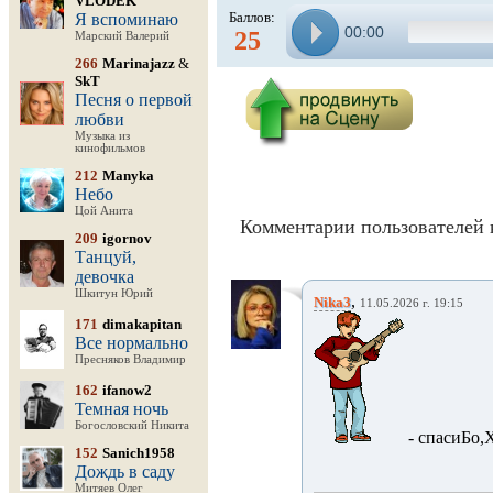
VLODEK
Баллов:
Я вспоминаю
00:00
25
Марский Валерий
266
Marinajazz
&
SkT
Песня о первой
любви
Музыка из
кинофильмов
212
Manyka
Небо
Цой Анита
Комментарии пользователей 
209
igornov
Танцуй,
девочка
Шкитун Юрий
,
Nika3
11.05.2026 г. 19:15
171
dimakapitan
Все нормально
Пресняков Владимир
162
ifanow2
Темная ночь
Богословский Никита
- спасиБо,
152
Sanich1958
Дождь в саду
Митяев Олег