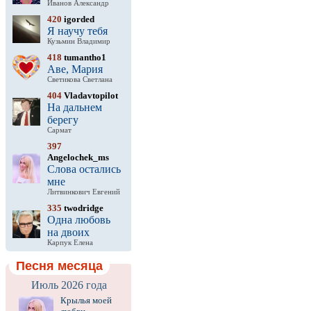
Иванов Александр
420
igorded
Я научу тебя
Кузьмин Владимир
418
tumantho1
Аве, Мария
Светикова Светлана
404
Vladavtopilot
На дальнем
берегу
Сармат
397
Angelochek_ms
Слова остались
мне
Литвинкович Евгений
335
twodridge
Одна любовь
на двоих
Карпук Елена
Песня месяца
Июль 2026 года
Крылья моей