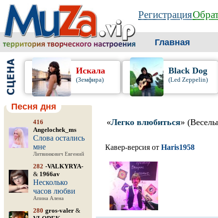
Регистрация
Обрат
Главная
Искала
Black Dog
(Земфира)
(Led Zeppelin)
Песня дня
«
Легко влюбиться
» (Веселы
416
Angelochek_ms
Слова остались
мне
Кавер-версия от
Haris1958
Литвинкович Евгений
282
-VALKYRYA-
&
1966av
Несколько
часов любви
Апина Алена
280
gros-valer
&