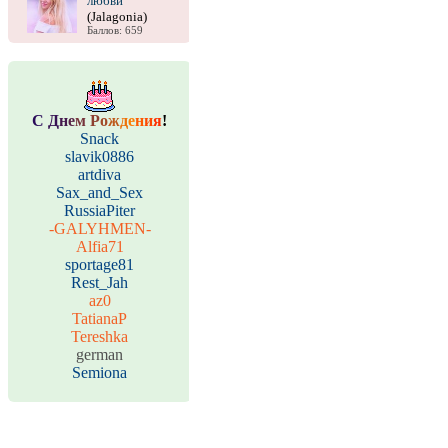
любви
(Jalagonia)
Баллов: 659
С
Д
н
е
м
Р
о
ж
д
е
н
и
я
!
Snack
slavik0886
artdiva
Sax_and_Sex
RussiaPiter
-GALYHMEN-
Alfia71
sportage81
Rest_Jah
az0
TatianaP
Tereshka
german
Semiona