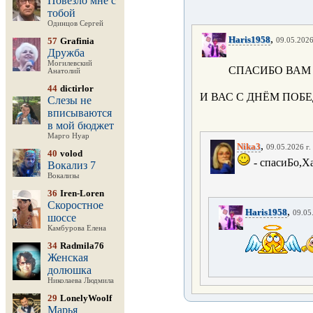
Повезло мне с
тобой
Одинцов Сергей
,
Haris1958
57
Grafinia
09.05.2026
Дружба
Могилевский
СПАСИБО ВАМ 
Анатолий
44
dictirlor
И ВАС С ДНЁМ ПОБЕД
Слезы не
вписываются
в мой бюджет
Марго Нуар
,
Nika3
09.05.2026 г.
40
volod
- спасиБо,
Вокализ 7
Вокализы
36
Iren-Loren
Скоростное
,
Haris1958
09.05
шоссе
Камбурова Елена
34
Radmila76
Женская
долюшка
Николаева Людмила
29
LonelyWoolf
Марья