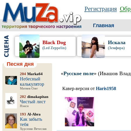
Регистрация
Обр
Главная
Black Dog
Искала
(Led Zeppelin)
(Земфира)
Песня дня
«
Русское поле
» (Ивашов Влад
204
Marka64
Небесный
калькулятор
Кавер-версия от
Haris1958
Митяев Олег
202
dimakapitan
Чистый лист
Нэнси
193
Al-Abra
Как забыть
тебя
Хурсенко Вячеслав