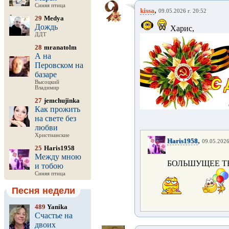
Синяя птица
,
kissa
09.05.2026 г. 20:52
29
Medya
Дождь
Харис, п
ДДТ
28
mranatolm
А на
Перовском на
базаре
Высоцкий
Владимир
27
jemchujinka
Как прожить
на свете без
любви
Христианские
,
Haris1958
09.05.2026
25
Haris1958
Между мною
БОЛЬШУЩЕЕ Т
и тобою
Синяя птица
Песня недели
489
Yanika
Счастье на
двоих