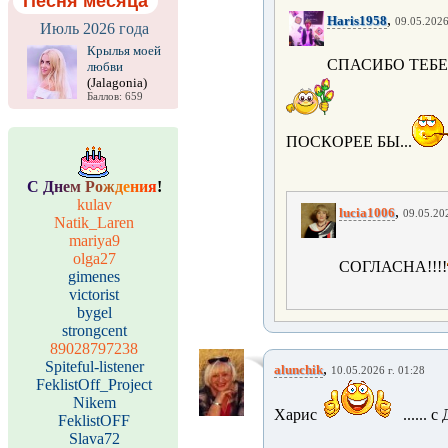
Песня месяца
,
Haris1958
09.05.2026
Июль 2026 года
Крылья моей
СПАСИБО ТЕБ
любви
(Jalagonia)
Баллов: 659
ПОСКОРЕЕ БЫ...
С
Д
н
е
м
Р
о
ж
д
е
н
и
я
!
kulav
,
lucia1006
09.05.202
Natik_Laren
mariya9
olga27
СОГЛАСНА!!!!
gimenes
victorist
bygel
strongcent
89028797238
Spiteful-listener
,
alunchik
10.05.2026 г. 01:28
FeklistOff_Project
Nikem
Харис
...... 
FeklistOFF
Slava72