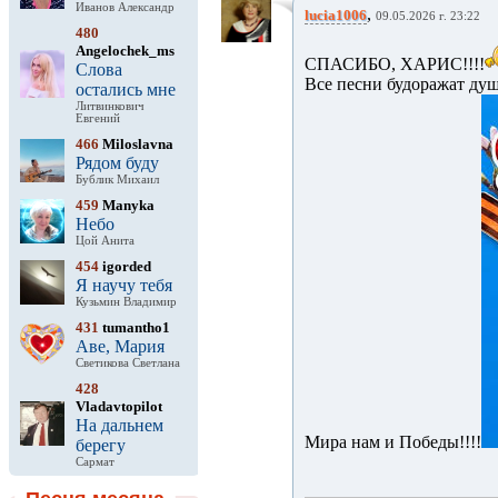
Иванов Александр
,
lucia1006
09.05.2026 г. 23:22
480
Angelochek_ms
СПАСИБО, ХАРИС!!!!
Слова
Все песни будоражат душу
остались мне
Литвинкович
Евгений
466
Miloslavna
Рядом буду
Бублик Михаил
459
Manyka
Небо
Цой Анита
454
igorded
Я научу тебя
Кузьмин Владимир
431
tumantho1
Аве, Мария
Светикова Светлана
428
Vladavtopilot
На дальнем
Мира нам и Победы!!!!
берегу
Сармат