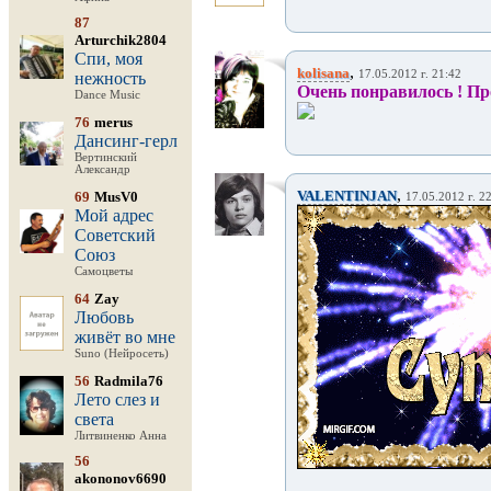
87
Arturchik2804
Спи, моя
,
kolisana
17.05.2012 г. 21:42
нежность
Очень понравилось ! Про
Dance Music
76
merus
Дансинг-герл
Вертинский
Александр
,
VALENTINJAN
69
MusV0
17.05.2012 г. 2
Мой адрес
Советский
Союз
Самоцветы
64
Zay
Любовь
живёт во мне
Suno (Нейросеть)
56
Radmila76
Лето слез и
света
Литвиненко Анна
56
akononov6690