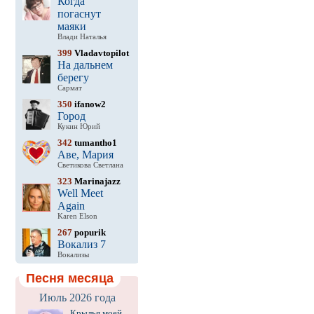
Когда
погаснут
маяки
Влади Наталья
399
Vladavtopilot
На дальнем
берегу
Сармат
350
ifanow2
Город
Кукин Юрий
342
tumantho1
Аве, Мария
Светикова Светлана
323
Marinajazz
Well Meet
Again
Karen Elson
267
popurik
Вокализ 7
Вокализы
Песня месяца
Июль 2026 года
Крылья моей