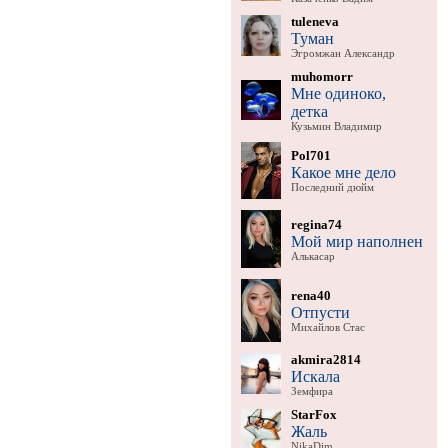
tuleneva
Туман
Эгромжан Александр
muhomorr
Мне одиноко,
детка
Кузьмин Владимир
Pol701
Какое мне дело
Последний дюйм
regina74
Мой мир наполнен
Алькасар
rena40
Отпусти
Михайлов Стас
akmira2814
Искала
Земфира
StarFox
Жаль
NikaDim