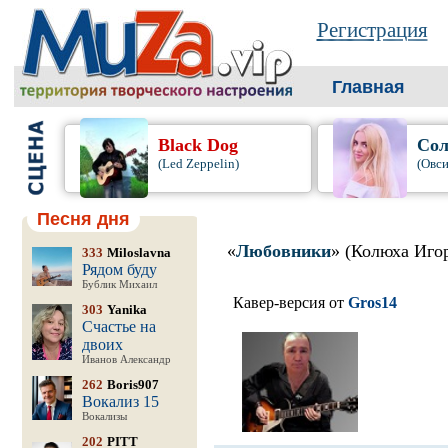
Регистрация
Главная
Black Dog
Сол
(Led Zeppelin)
(Овси
Песня дня
«
Любовники
» (Колюха Иго
333
Miloslavna
Рядом буду
Бублик Михаил
Кавер-версия от
Gros14
303
Yanika
Счастье на
двоих
Иванов Александр
262
Boris907
Вокализ 15
Вокализы
202
PITT