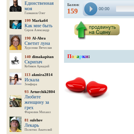
Единственная
Баллов:
моя
00:00
159
Газманов Олег
199
Marka64
Как мне быть
Серов Александр
190
Al-Abra
Светит луна
Хурсенко Вячеслав
П
о
д
а
р
к
и
:
140
dimakapitan
Скрипач
Кобяков Аркадий
113
akmira2814
Искала
Земфира
93
Arturchik2804
Любите
женщину за
грех
Фирюлин Михаил
81
sulehov
Лекарь
Полотно Анатолий