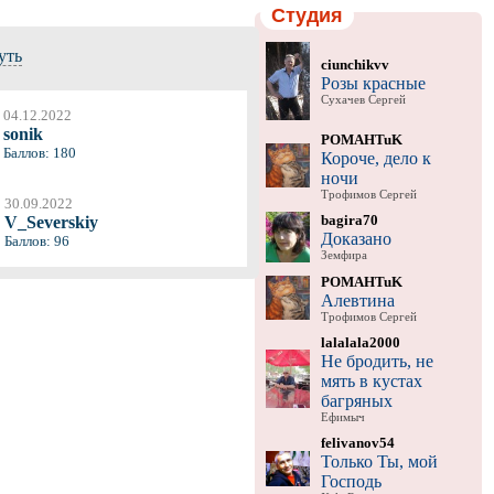
Студия
уть
ciunchikvv
Розы красные
Сухачев Сергей
04.12.2022
sonik
POMAHTuK
Баллов: 180
Короче, дело к
ночи
Трофимов Сергей
30.09.2022
bagira70
V_Severskiy
Доказано
Баллов: 96
Земфира
POMAHTuK
Алевтина
Трофимов Сергей
lalalala2000
Не бродить, не
мять в кустах
багряных
Ефимыч
felivanov54
Только Ты, мой
Господь