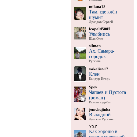
milana18
Там, где клён
шумит
Дроздов Сергей
leopold5005
Улыбнись
Шак Олег
silman
Ах, Самара-
городок
Русские
vokalist-17
Клен
Кандур Игорь
Spev
Чапаев и Пустота
(роман)
Разные судьбы
jemchujinka
Выходной
Детские Русские
VYP
Как хорошо в
стране советской