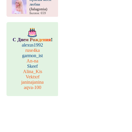
любви
(Jalagonia)
Баллов: 659
С
Д
н
е
м
Р
о
ж
д
е
н
и
я
!
alexus1992
ruse4ka
garmon_ist
An-na
Skeef
Alina_Kis
Vektxrf
janinajanina
aqva-100