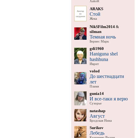
XakeR
ARAKS
Стой
Жека
NikSFilm2014
&
silman
Темная ночь
Бернес Марк
gdi1960
Haniguna shel
hashhuna
Иврит
volod
До шестнадцати
лет
Пламя
gunia14
И все-таки я верю
Сузорье
natashap
Август
Бродская Нина
Surikov
Лебедь
Казаченко Вадим