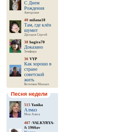
С Днем
Рождения
Авторские
40
milana18
Там, где клён
шумит
Дроздов Сергей
38
bagira70
Доказано
Земфира
36
VYP
Как хорошо в
стране
советской
жить
Кочетков Михаил
Песня недели
515
Yanika
Алмаз
Мон Алиса
407
-VALKYRYA-
&
1966av