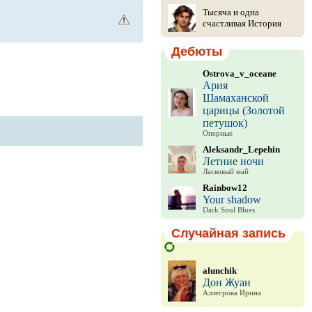
Тысяча и одна
счастливая История
Дебюты
Ostrova_v_oceane
Ария
Шамаханской
царицы (Золотой
петушок)
Оперные
Aleksandr_Lepehin
Летние ночи
Ласковый май
Rainbow12
Your shadow
Dark Soul Blues
Случайная запись
alunchik
Дон Жуан
Аллегрова Ирина