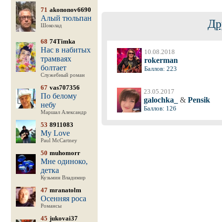
71
akononov6690
Алый тюльпан
Др
Шоколад
68
74Timka
Нас в набитых
10.08.2018
трамваях
rokerman
болтает
Баллов: 223
Служебный роман
67
vas707356
23.05.2017
По белому
galochka_
&
Pensik
небу
Баллов: 126
Маршал Александр
53
8911083
My Love
Paul McCartney
50
muhomorr
Мне одиноко,
детка
Кузьмин Владимир
47
mranatolm
Осенняя роса
Романсы
45
jukovai37