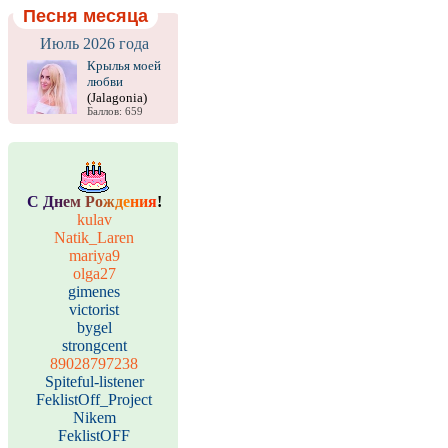
Песня месяца
Июль 2026 года
Крылья моей
любви
(Jalagonia)
Баллов: 659
С
Д
н
е
м
Р
о
ж
д
е
н
и
я
!
kulav
Natik_Laren
mariya9
olga27
gimenes
victorist
bygel
strongcent
89028797238
Spiteful-listener
FeklistOff_Project
Nikem
FeklistOFF