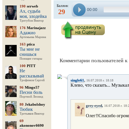
Баллов:
190
serweb
00:00
29
Ах, судьба
моя, злодейка
Трегубов Виктор
176
Marinajazz
Адажио
Артемьева Марина
163
ptica
Ты мне не
снишься
Поющие гитары
Комментарии пользователей к 
100
PITT
Не
рассказывай
,
single61
Трофимов Сергей
16.07.2018 г. 18:18
Клево, что сказать... Музыка
96
Mingo57
Песни боль
Портной Леонид
80
Jekabolshoy
,
grey-eyed
16.07.2018 г. 18:
Тюбик
Третьяков Виктор
Олег!!Спасибо огром
69
akononov6690