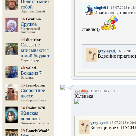
Повезло мне с
тобой
,
single61
16.07.2018 г. 18
Одинцов Сергей
Извиняюсь, плюсик 
56
Grafinia
Дружба
ставлю))
Могилевский
Анатолий
44
dictirlor
Слезы не
вписываются
,
grey-eyed
16.07.2018 г
в мой бюджет
Вдвойне приятно)
Марго Нуар
40
volod
Вокализ 7
Вокализы
35
Iren-Loren
Скоростное
,
kroshka
16.07.2018 г. 19:56
шоссе
Юленька!
Камбурова Елена
34
Radmila76
Женская
долюшка
,
grey-eyed
16.07.2018 г. 20:
Николаева Людмила
Золотце мое СПАСИБ
29
LonelyWoolf
Марья