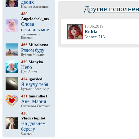
двоих
Другие исполнен
Иванов Александр
480
Angelochek_ms
Слова
13.06.2019
остались мне
Ridda
Литвинкович
Баллов: 713
Евгений
466
Miloslavna
Рядом буду
Бублик Михаил
459
Manyka
Небо
Цой Анита
454
igorded
Я научу тебя
Кузьмин Владимир
431
tumantho1
Аве, Мария
Светикова Светлана
428
Vladavtopilot
На дальнем
берегу
Сармат