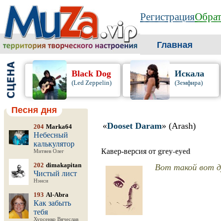
Регистрация
Обрат
Главная
Black Dog
Искала
(Led Zeppelin)
(Земфира)
Песня дня
«
Dooset Daram
» (Arash)
204
Marka64
Небесный
калькулятор
Кавер-версия от
grey-eyed
Митяев Олег
Вот такой вот д
202
dimakapitan
Чистый лист
Нэнси
193
Al-Abra
Как забыть
тебя
Хурсенко Вячеслав