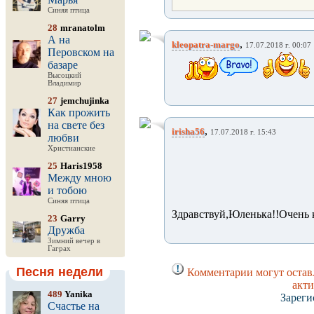
Синяя птица
28
mranatolm
А на
,
kleopatra-margo
17.07.2018 г. 00:07
Перовском на
базаре
Высоцкий
Владимир
27
jemchujinka
Как прожить
на свете без
,
irisha56
17.07.2018 г. 15:43
любви
Христианские
25
Haris1958
Между мною
и тобою
Синяя птица
Здравствуй,Юленька!!Очень 
23
Garry
Дружба
Зимний вечер в
Гаграх
Песня недели
Комментарии могут оставл
акти
489
Yanika
Зареги
Счастье на