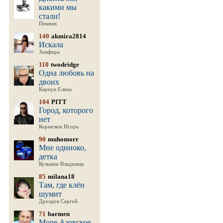
какими мы
стали!
Пикник
140
akmira2814
Искала
Земфира
110
twodridge
Одна любовь на
двоих
Карпук Елена
104
PITT
Город, которого
нет
Корнелюк Игорь
90
muhomorr
Мне одиноко,
детка
Кузьмин Владимир
85
milana18
Там, где клён
шумит
Дроздов Сергей
71
barmen
Море Азовское