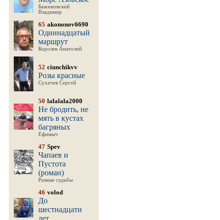
Бажиновский
Владимир
65
akononov6690
Одиннадцатый
маршрут
Королев Анатолий
52
ciunchikvv
Розы красные
Сухачев Сергей
50
lalalala2000
Не бродить, не
мять в кустах
багряных
Ефимыч
47
Spev
Чапаев и
Пустота
(роман)
Разные судьбы
46
volod
До
шестнадцати
лет