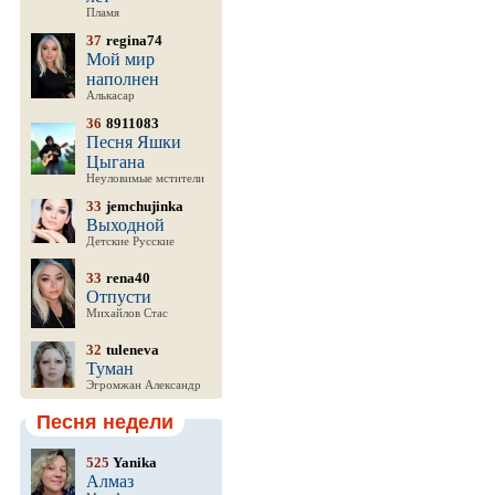
Пламя
37
regina74
Мой мир
наполнен
Алькасар
36
8911083
Песня Яшки
Цыгана
Неуловимые мстители
33
jemchujinka
Выходной
Детские Русские
33
rena40
Отпусти
Михайлов Стас
32
tuleneva
Туман
Эгромжан Александр
Песня недели
525
Yanika
Алмаз