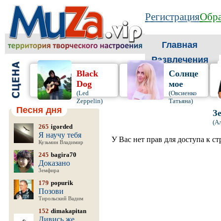
Регистрация
Обра
Главная
Развлечения
Black
Солнце
Dog
мое
(Led
(Овсиенко
Zeppelin)
Татьяна)
Песня дня
З
(А
265
igorded
Я научу тебя
У Вас нет прав для доступа к с
Кузьмин Владимир
245
bagira70
Доказано
Земфира
179
popurik
Позови
Тирольский Вадим
152
dimakapitan
Дивись же,