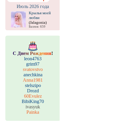
Июль 2026 года
Крылья моей
любви
(Jalagonia)
Баллов: 659
С
Д
н
е
м
Р
о
ж
д
е
н
и
я
!
leon4763
grim97
svatovstvo
anechkina
Anna1981
stelszipo
Drozd
60Evulez
BibiKing70
ivasyuk
Painka