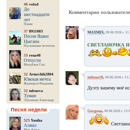
46
volod
До
Комментарии пользователе
шестнадцати
лет
Пламя
37
8911083
,
MAXMIX
09.06.2026 г. 11
Песня Яшки
Цыгана
СВЕТЛАНОЧКА И
Неуловимые мстители
33
rena40
Отпусти
Михайлов Стас
32
Arturchik2804
,
milana18
09.06.2026 г. 11:
Южная мечта
Ждамиров Владимир
Дуэту вашему моё ис
32
tuleneva
Туман
Эгромжан Александр
Песня недели
,
Gorgona
09.06.2026 г. 13:
525
Yanika
Светлана 
Алмаз
Мон Алиса