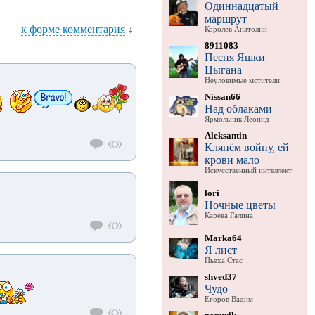
Одиннадцатый
маршрут
к форме комментария
↓
Королев Анатолий
8911083
Песня Яшки
Цыгана
Неуловимые мстители
Nissan66
Над облаками
Ярмольник Леонид
Aleksantin
Клянём войну, ей
крови мало
Искусственный интеллект
lori
Ночные цветы
Карева Галина
Marka64
Я лист
Пьеха Стас
shved37
Чудо
Егоров Вадим