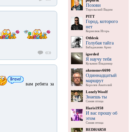
popurik
Позови
Тирольский Вадим
PITT
Город, которого
нет
Корнелюк Игорь
Otblesk
Голубая тайга
Бабаджанян Арно
igorded
Я научу тебя
Кузьмин Владимир
akononov6690
Одиннадцатый
маршрут
вам ребята за
Королев Анатолий
LonelyWoolf
Знаешь ты
Синяя птица
Haris1958
И вас прошу об
этом
Синяя птица
BEDHAR58