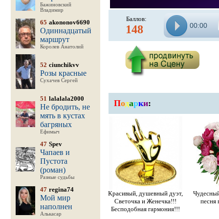
Бажиновский
Владимир
Баллов:
65
akononov6690
00:00
148
Одиннадцатый
маршрут
Королев Анатолий
52
ciunchikvv
Розы красные
Сухачев Сергей
51
lalalala2000
П
о
д
а
р
к
и
:
Не бродить, не
мять в кустах
багряных
Ефимыч
47
Spev
Чапаев и
Пустота
(роман)
Разные судьбы
47
regina74
Красивый, душевный дуэт,
Чудесный
Мой мир
Светочка и Женечка!!!
песня п
наполнен
Бесподобная гармония!!!
Алькасар