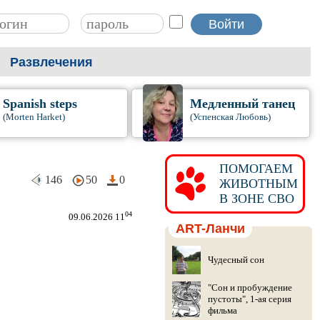
Развлечения
Spanish steps
Медленный танец
(Morten Harket)
(Успенская Любовь)
ПОМОГАЕМ
146
50
0
ЖИВОТНЫМ
В ЗОНЕ СВО
04
09.06.2026 11
ART-Ланчи
Чудесный сон
"Сон и пробуждение
пустоты", 1-ая серия
фильма