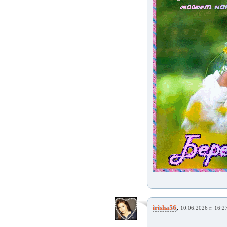
,
irisha56
10.06.2026 г. 16:2