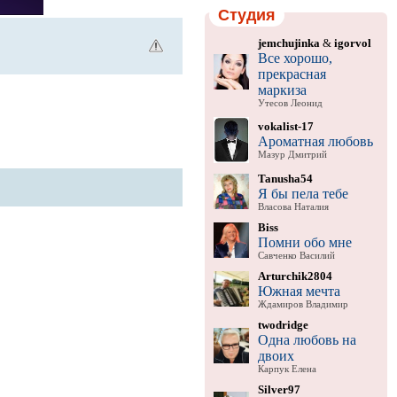
Студия
jemchujinka
&
igorvol
Все хорошо,
прекрасная
маркиза
Утесов Леонид
vokalist-17
Ароматная любовь
Мазур Дмитрий
Tanusha54
Я бы пела тебе
Власова Наталия
Biss
Помни обо мне
Савченко Василий
Arturchik2804
Южная мечта
Ждамиров Владимир
twodridge
Одна любовь на
двоих
Карпук Елена
Silver97