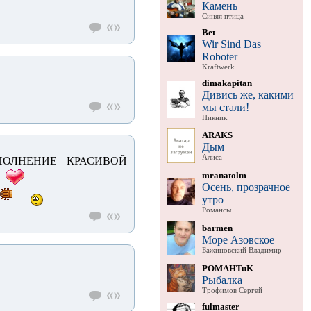
Камень
Синяя птица
Bet
Wir Sind Das
Roboter
Kraftwerk
dimakapitan
Дивись же, какими
мы стали!
Пикник
ARAKS
Дым
Алиса
ПОЛНЕНИЕ КРАСИВОЙ
mranatolm
Осень, прозрачное
утро
Романсы
barmen
Море Азовское
Бажиновский Владимир
POMAHTuK
Рыбалка
Трофимов Сергей
fulmaster