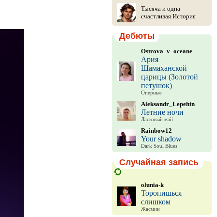
Тысяча и одна
счастливая История
Дебюты
Ostrova_v_oceane
Ария
Шамаханской
царицы (Золотой
петушок)
Оперные
Aleksandr_Lepehin
Летние ночи
Ласковый май
Rainbow12
Your shadow
Dark Soul Blues
Случайная запись
olunia-k
Торопишься
слишком
Жасмин