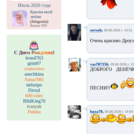
Июль 2026 года
Крылья моей
любви
(Jalagonia)
Баллов: 659
,
serweb
09.06.2026 г. 14:52
Очень красиво Дроузь
С
Д
н
е
м
Р
о
ж
д
е
н
и
я
!
leon4763
grim97
,
vas707356
09.06.2026 г. 1
svatovstvo
ДОБРОГО ДЕНЁЧ
anechkina
Anna1981
stelszipo
ПЕСНИ!!
Drozd
60Evulez
BibiKing70
ivasyuk
,
Painka
baxa70
09.06.2026 г. 16:04