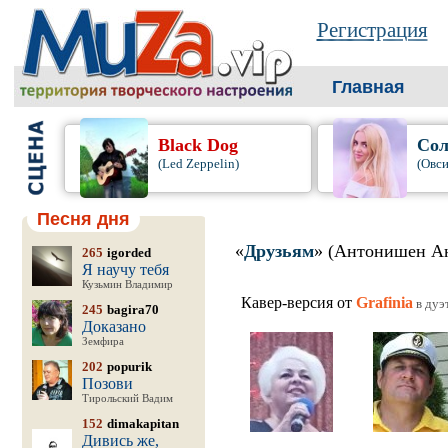
Регистрация
Главная
Black Dog
Сол
(Led Zeppelin)
(Овси
Песня дня
«
Друзьям
» (Антонишен А
265
igorded
Я научу тебя
Кузьмин Владимир
Кавер-версия от
Grafinia
в дуэ
245
bagira70
Доказано
Земфира
202
popurik
Позови
Тирольский Вадим
152
dimakapitan
Дивись же,