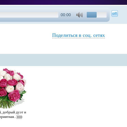
00:00
Поделиться в соц. сетях
, добрый дуэт и
риятная...)))))