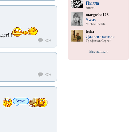
Пыяла
Аигел
margosha123
Sway
Michael Buble
lesha
дет!!!
Дальнобойная
Трофимов Сергей
Все записи