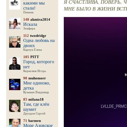
Я СЧАСТЛИВА, ПОВЕРЬ, 
какими мы
МНЕ БЫЛО В ЖИЗНИ ВСТ
стали!
Пикник
140
akmira2814
Искала
Земфира
112
twodridge
Одна любовь на
двоих
Карпук Елена
105
PITT
Город, которого
нет
Корнелюк Игорь
90
muhomorr
Мне одиноко,
детка
Кузьмин Владимир
85
milana18
Там, где клён
шумит
Дроздов Сергей
71
barmen
Море Азовское