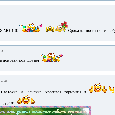
 МОИ!!!!
Срока давности нет и не бу
:58
ь понравилось, друзья
 01:25
Светочка и Женечка, красивая гармония!!!!!
есне!!!!!