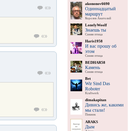
akononov6690
Одиннадцатый
маршрут
Королев Анатолий
LonelyWoolf
Знаешь ты
Синяя птица
Haris1958
И вас прошу об
этом
Синяя птица
BEDHAR58
Камень
Синяя птица
Bet
Wir Sind Das
Roboter
Kraftwerk
dimakapitan
Дивись же, какими
мы стали!
Пикник
ARAKS
Дым