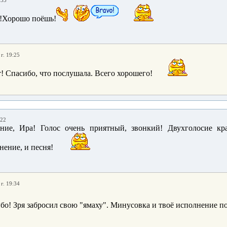
:33
!Хорошо поёшь!
г. 19:25
т! Спасибо, что послушала. Всего хорошего!
:22
ние, Ира! Голос очень приятный, звонкий! Двухголосие кр
нение, и песня!
г. 19:34
ибо! Зря забросил свою "ямаху". Минусовка и твоё исполнение п