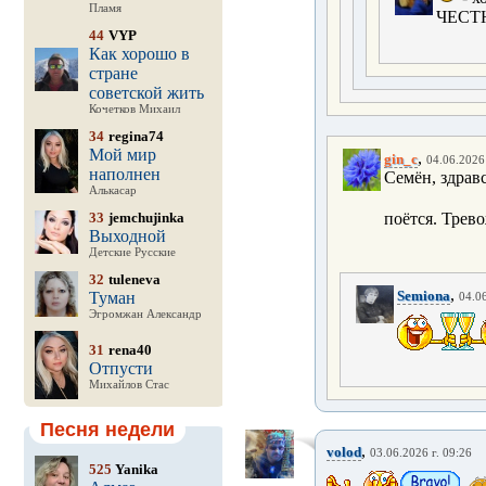
Пламя
ЧЕСТНО
44
VYP
Как хорошо в
стране
советской жить
Кочетков Михаил
34
regina74
Мой мир
,
gin_c
04.06.2026 
наполнен
Семён, здрав
Алькасар
33
jemchujinka
поётся. Трево
Выходной
Детские Русские
32
tuleneva
,
Semiona
Туман
04.06
Эгромжан Александр
31
rena40
Отпусти
Михайлов Стас
Песня недели
,
volod
03.06.2026 г. 09:26
525
Yanika