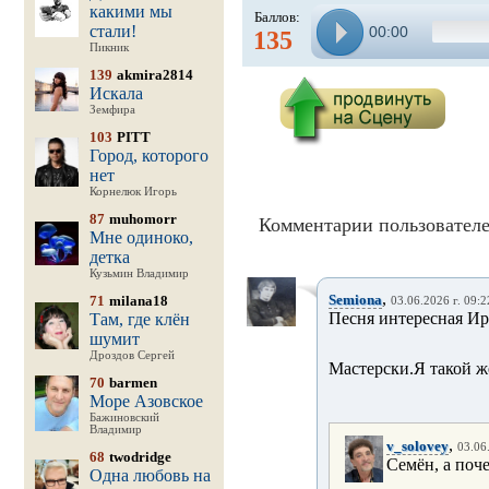
какими мы
Баллов:
стали!
00:00
135
Пикник
139
akmira2814
Искала
Земфира
103
PITT
Город, которого
нет
Корнелюк Игорь
87
muhomorr
Комментарии пользователе
Мне одиноко,
детка
Кузьмин Владимир
,
Semiona
71
milana18
03.06.2026 г. 09:2
Песня интересная Ири
Там, где клён
шумит
Дроздов Сергей
Мастерски.Я такой ж
70
barmen
Море Азовское
Бажиновский
Владимир
,
v_solovey
03.06
68
twodridge
Семён, а поч
Одна любовь на