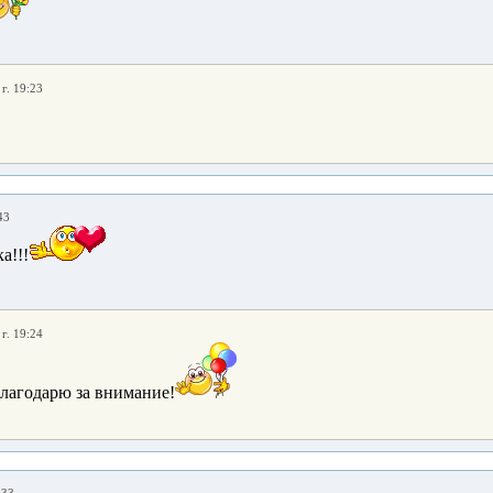
г. 19:23
43
а!!!
г. 19:24
лагодарю за внимание!