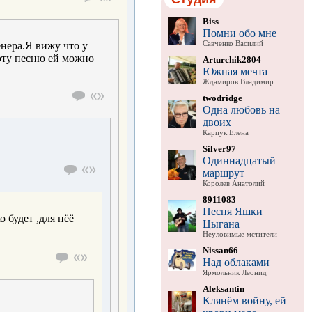
Biss
Помни обо мне
Савченко Василий
енера.Я вижу что у
,эту песню ей можно
Arturchik2804
Южная мечта
Ждамиров Владимир
twodridge
Одна любовь на
двоих
Карпук Елена
Silver97
Одиннадцатый
маршрут
Королев Анатолий
8911083
Песня Яшки
 будет ,для нёё
Цыгана
Неуловимые мстители
Nissan66
Над облаками
Ярмольник Леонид
Aleksantin
Клянём войну, ей