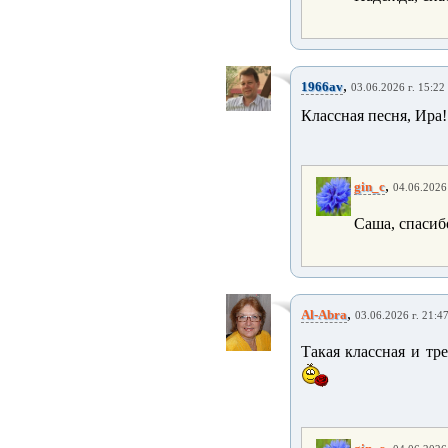
,
1966av
03.06.2026 г. 15:22
Классная песня, Ира!
,
gin_c
04.06.2026 
Саша, спасиб
,
Al-Abra
03.06.2026 г. 21:4
Такая классная и тре
,