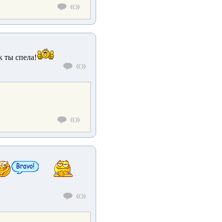
 ты спела!