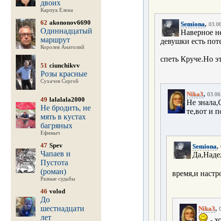
двоих
Карпук Елена
62
akononov6690
,
Semiona
03.06
Одиннадцатый
Наверное не
маршрут
девушки есть пот
Королев Анатолий
спеть Круче.Но эт
51
ciunchikvv
Розы красные
Сухачев Сергей
,
Nika3
03.06
49
lalalala2000
Не знала,
Не бродить, не
те,вот и 
мять в кустах
багряных
Ефимыч
47
Spev
,
Semiona
Чапаев и
Да,Надеж
Пустота
(роман)
время,и настр
Разные судьбы
46
volod
До
,
шестнадцати
Nika3
лет
- х