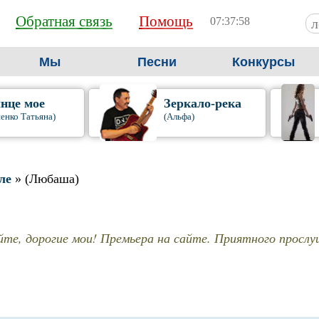
Обратная связь
Помощь
07:37:59
Мы
Песни
Конкурсы
нце мое
Зеркало-река
енко Татьяна)
(Альфа)
мле
» (Любаша)
йте, дорогие мои! Премьера на сайте. Приятного прослу