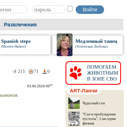
Развлечения
Spanish steps
Медленный танец
(Morten Harket)
(Успенская Любовь)
ПОМОГАЕМ
213
71
0
ЖИВОТНЫМ
В ЗОНЕ СВО
15
03.06.2026 09
ART-Ланчи
шивания.
Чудесный сон
"Сон и пробуждение
пустоты", 1-ая серия
фильма