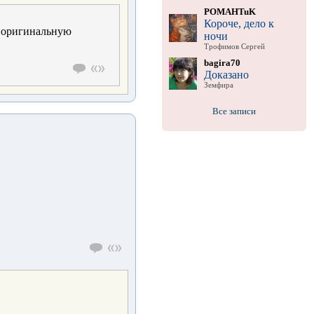
POMAHTuK
Короче, дело к
ь оригинальную
ночи
Трофимов Сергей
bagira70
Доказано
Земфира
Все записи