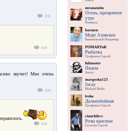
Алиса
mranatolm
Осень, прозрачное
утро
Романсы
barmen
Море Азовское
Бажиновский Владимир
POMAHTuK
Рыбалка
Трофимов Сергей
fulmaster
Пыяла
Аигел
асиво звучит! Мне очень
margosha123
Sway
Michael Buble
lesha
Дальнобойная
Трофимов Сергей
ciunchikvv
онравилось.
Розы красные
Сухачев Сергей