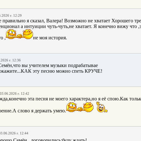
.2026 г. 12:29
 правильно я сказал, Валера! Возможно не хватает Хорошего тр
енционал а интуиции чуть-чуть,не хватает. Я конечно вижу что 
о ,
не моя история.
.2026 г. 12:36
Семён,что вы учителем музыки подрабатывае
покажите...КАК эту песню можно спеть КРУЧЕ!
03.06.2026 г. 12:42
да,конечно эта песня не моего характера,но я её спою.Как только
оение.А слово я держать умею.
03.06.2026 г. 12:44
орошо,Семён...договорились:буду ждать!