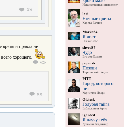
крови мало
Искусственный интеллект
lori
Ночные цветы
Карева Галина
Marka64
Я лист
Пьеха Стас
 время и правда не
shved37
Чудо
 всего хорошего.
Егоров Вадим
popurik
Позови
Тирольский Вадим
PITT
Город, которого
нет
Корнелюк Игорь
Otblesk
Голубая тайга
Бабаджанян Арно
igorded
Я научу тебя
Кузьмин Владимир