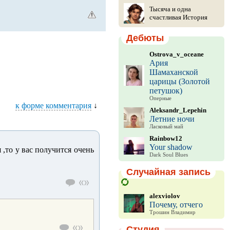
Тысяча и одна
счастливая История
Дебюты
Ostrova_v_oceane
Ария
Шамаханской
царицы (Золотой
петушок)
Оперные
к форме комментария
↓
Aleksandr_Lepehin
Летние ночи
Ласковый май
Rainbow12
Your shadow
 ,то у вас получится очень
Dark Soul Blues
Случайная запись
alexviolov
Почему, отчего
Трошин Владимир
Студия