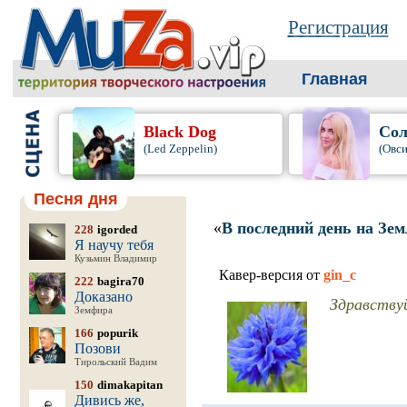
Регистрация
Главная
Black Dog
Сол
(Led Zeppelin)
(Овси
Песня дня
«
В последний день на Зе
228
igorded
Я научу тебя
Кузьмин Владимир
Кавер-версия от
gin_c
222
bagira70
Доказано
Здравству
Земфира
166
popurik
Позови
Тирольский Вадим
150
dimakapitan
Дивись же,