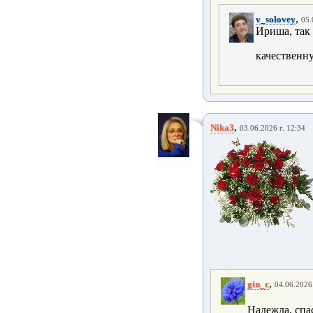
,
v_solovey
05.
Ириша, так
качественну
,
Nika3
03.06.2026 г. 12:34
,
gin_c
04.06.2026 
Надежда, спа