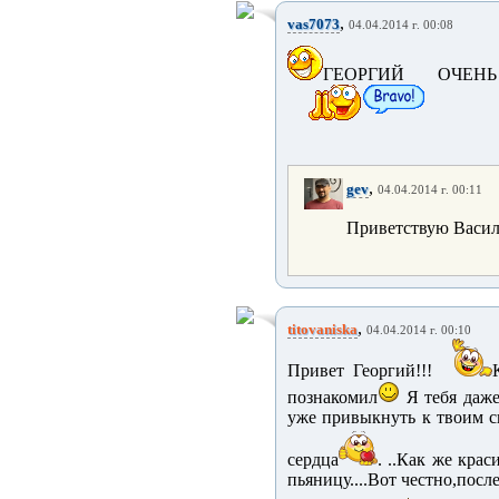
,
vas7073
04.04.2014 г. 00:08
ГЕОРГИЙ ОЧЕ
,
gev
04.04.2014 г. 00:11
Приветствую Васили
,
titovaniska
04.04.2014 г. 00:10
Привет Георгий!!!
познакомил
Я тебя даже
уже привыкнуть к твоим с
сердца
. ..Как же кра
пьяницу....Вот честно,пос