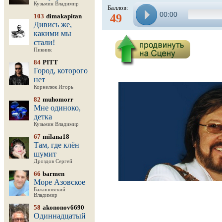
Кузьмин Владимир
Баллов:
00:00
49
103
dimakapitan
Дивись же,
какими мы
стали!
Пикник
84
PITT
Город, которого
нет
Корнелюк Игорь
82
muhomorr
Мне одиноко,
детка
Кузьмин Владимир
67
milana18
Там, где клён
шумит
Дроздов Сергей
66
barmen
Море Азовское
Бажиновский
Владимир
58
akononov6690
Одиннадцатый