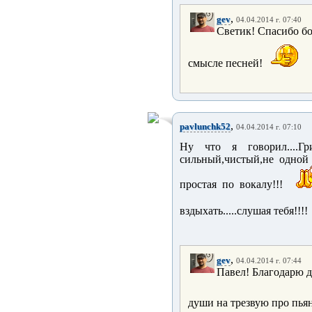
,
gev
04.04.2014 г. 07:40
Светик! Спасибо бо
смысле песней!
,
pavlunchk52
04.04.2014 г. 07:10
Ну что я говорил....Гр
сильный,чистый,не одной 
простая по вокалу!!!
вздыхать.....слушая тебя!!!!
,
gev
04.04.2014 г. 07:44
Павел! Благодарю д
души на трезвую про пь