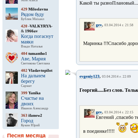
Мон Алиса
Какой ты разноПлановый.....
429
Miloslavna
Рядом буду
Бублик Михаил
,
gev
03.04.2014 г. 21:58
420
-VALKYRYA-
&
1966av
Когда погаснут
маяки
Маринка !!!Спасибо дорог
Влади Наталья
404
tumantho1
Аве, Мария
Светикова Светлана
402
Vladavtopilot
На дальнем
,
evgeniy123
03.04.2014 г. 22:09
берегу
Сармат
Георгий.....Без слов. Только
399
Yanika
Счастье на
двоих
Иванов Александр
,
gev
03.04.2014 г. 22:15
363
ifanow2
Евгений ,спасибо т
Город
Кукин Юрий
в поединке!!!!!
Песня месяца