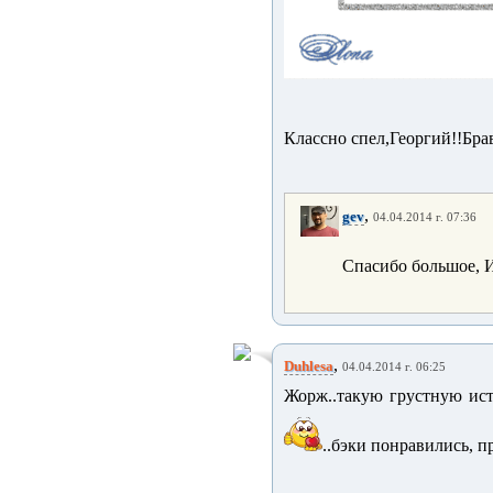
Классно спел,Георгий!!Бра
,
gev
04.04.2014 г. 07:36
Спасибо большое, И
,
Duhlesa
04.04.2014 г. 06:25
Жорж..такую грустную ист
..бэки понравились, п