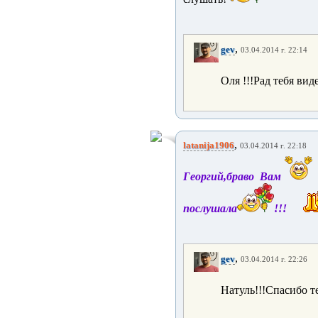
,
gev
03.04.2014 г. 22:14
Оля !!!Рад тебя вид
,
latanija1906
03.04.2014 г. 22:18
Георгий,браво Вам
послушала
!!!
,
gev
03.04.2014 г. 22:26
Натуль!!!Спасибо те