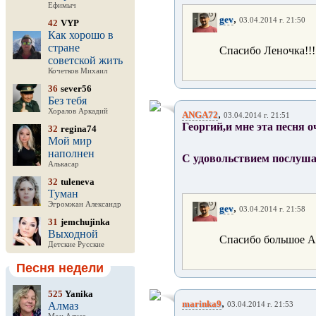
Ефимыч
,
gev
03.04.2014 г. 21:50
42
VYP
Как хорошо в
стране
Спасибо Леночка!!!
советской жить
Кочетков Михаил
36
sever56
Без тебя
Хоралов Аркадий
,
ANGA72
03.04.2014 г. 21:51
Георгий,и мне эта песня о
32
regina74
Мой мир
наполнен
С удовольствием послушал
Алькасар
32
tuleneva
Туман
Эгромжан Александр
,
gev
03.04.2014 г. 21:58
31
jemchujinka
Выходной
Спасибо большое А
Детские Русские
Песня недели
525
Yanika
,
marinka9
Алмаз
03.04.2014 г. 21:53