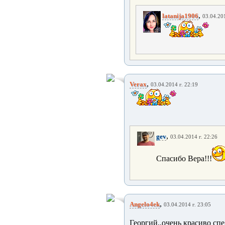
,
latanija1906
03.04.201
,
Verax
03.04.2014 г. 22:19
,
gev
03.04.2014 г. 22:26
Спасибо Вера!!!
,
Angelo4ek
03.04.2014 г. 23:05
Георгий..очень красиво сп