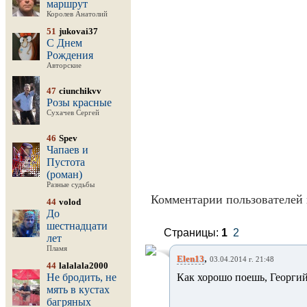
маршрут
Королев Анатолий
51
jukovai37
С Днем
Рождения
Авторские
47
ciunchikvv
Розы красные
Сухачев Сергей
46
Spev
Чапаев и
Пустота
(роман)
Разные судьбы
Комментарии пользователей 
44
volod
До
шестнадцати
Страницы:
1
2
лет
Пламя
,
Elen13
03.04.2014 г. 21:48
44
lalalala2000
Не бродить, не
Как хорошо поешь, Георгий
мять в кустах
багряных