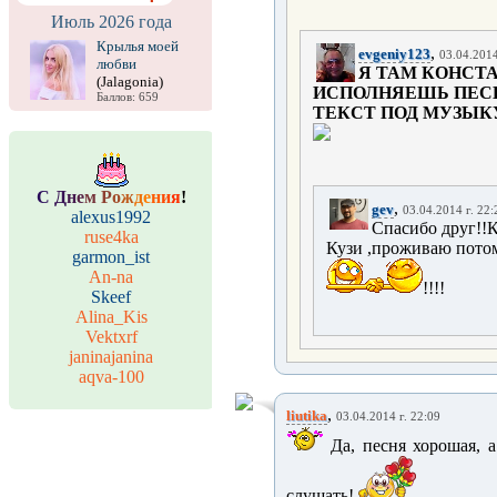
Июль 2026 года
Крылья моей
,
evgeniy123
03.04.2014
любви
Я ТАМ КОНСТА
(Jalagonia)
ИСПОЛНЯЕШЬ ПЕСН
Баллов: 659
ТЕКСТ ПОД МУЗЫКУ 
С
Д
н
е
м
Р
о
ж
д
е
н
и
я
!
,
gev
03.04.2014 г. 22:
alexus1992
Спасибо друг!!К
ruse4ka
Кузи ,проживаю пот
garmon_ist
An-na
!!!!
Skeef
Alina_Kis
Vektxrf
janinajanina
aqva-100
,
liutika
03.04.2014 г. 22:09
Да, песня хорошая, а 
слушать!