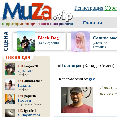
Регистрация
Обра
Главная
Black Dog
Солнце мо
(Led Zeppelin)
(Овсиенко
Татьяна)
Песня дня
«
Пьяница
» (Канада Семен)
150
bagira70
Доказано
Земфира
Кавер-версия от
gev
134
akmira2814
Искала
Давно, л
Земфира
песня о
130
popurik
Позови
Тирольский Вадим
113
igorded
Я научу тебя