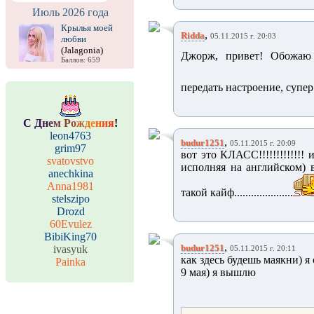
Июль 2026 года
Крылья моей
,
Ridda
05.11.2015 г. 20:03
любви
(Jalagonia)
Джорж, привет! Обожаю 
Баллов: 659
передать настроение, супер!
С
Д
н
е
м
Р
о
ж
д
е
н
и
я
!
leon4763
,
budur1251
05.11.2015 г. 20:09
grim97
вот это КЛАСС!!!!!!!!!!!!
svatovstvo
исполняя на английском) в
anechkina
Anna1981
такой кайф.....................
stelszipo
Drozd
60Evulez
BibiKing70
,
budur1251
ivasyuk
05.11.2015 г. 20:11
как здесь будешь маякни) я
Painka
9 мая) я вышлю