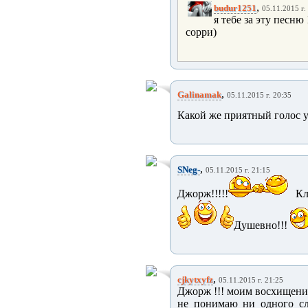
,
budur1251
05.11.2015 г.
я тебе за эту песню
сорри)
,
Galinamak
05.11.2015 г. 20:35
Какой же приятный голос у
,
SNeg-
05.11.2015 г. 21:15
Джорж!!!!!
Кла
Душевно!!!
,
cjkytxyfz
05.11.2015 г. 21:25
Джорж !!! моим восхищениям 
не понимаю ни одного сло