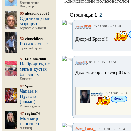
Комментарии пользователей 
Бажиновский
Владимир
65
akononov6690
Страницы:
1
2
Одиннадцатый
маршрут
,
vera1959
05.11.2015 г. 18:58
Королев Анатолий
52
ciunchikvv
Джорж! Браво!!!
Розы красные
Сухачев Сергей
51
lalalala2000
,
inga13
05.11.2015 г. 18:58
Не бродить, не
мять в кустах
Джорж добрый вечер!!! кра
багряных
Ефимыч
47
Spev
Чапаев и
,
serweb
05.11.2015 г. 19:0
Пустота
(роман)
Разные судьбы
47
regina74
Мой мир
наполнен
,
Алькасар
Svet_Lana_
05.11.2015 г. 19:04