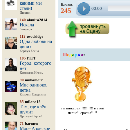
какими мы
Баллов:
стали!
00:00
245
Пикник
140
akmira2814
Искала
Земфира
112
twodridge
Одна любовь на
двоих
Карпук Елена
П
о
д
а
р
к
и
:
105
PITT
Город, которого
нет
Корнелюк Игорь
90
muhomorr
Мне одиноко,
детка
Кузьмин Владимир
85
milana18
Там, где клён
ты шикарен!!!!!!!!!!! в этой
шумит
песне!! сразил!!!!!
Дроздов Сергей
71
barmen
Море Азовское