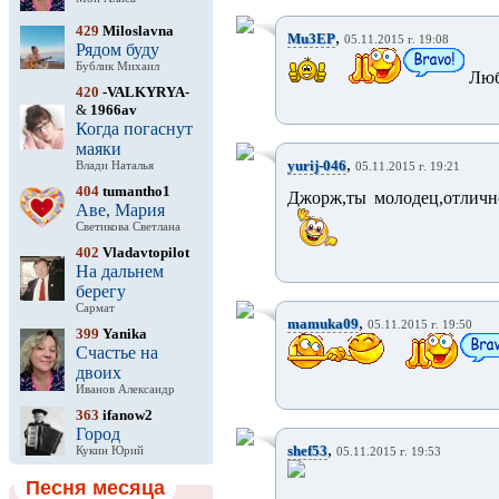
429
Miloslavna
,
Mu3EP
05.11.2015 г. 19:08
Рядом буду
Бублик Михаил
Люб
420
-VALKYRYA-
&
1966av
Когда погаснут
маяки
,
yurij-046
Влади Наталья
05.11.2015 г. 19:21
404
tumantho1
Джорж,ты молодец,отличн
Аве, Мария
Светикова Светлана
402
Vladavtopilot
На дальнем
берегу
Сармат
,
mamuka09
05.11.2015 г. 19:50
399
Yanika
Счастье на
двоих
Иванов Александр
363
ifanow2
Город
,
shef53
Кукин Юрий
05.11.2015 г. 19:53
Песня месяца