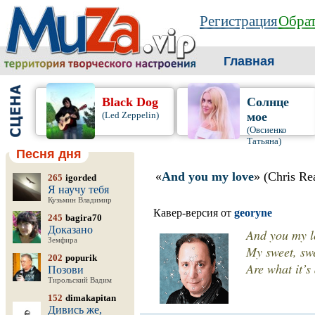
Регистрация
Обрат
Главная
Black Dog
Солнце
(Led Zeppelin)
мое
(Овсиенко
Татьяна)
Песня дня
«
And you my love
» (Chris Re
265
igorded
Я научу тебя
Кузьмин Владимир
Кавер-версия от
georyne
245
bagira70
Доказано
And you my l
Земфира
My sweet, swe
202
popurik
Are what it’s 
Позови
Тирольский Вадим
152
dimakapitan
Дивись же,