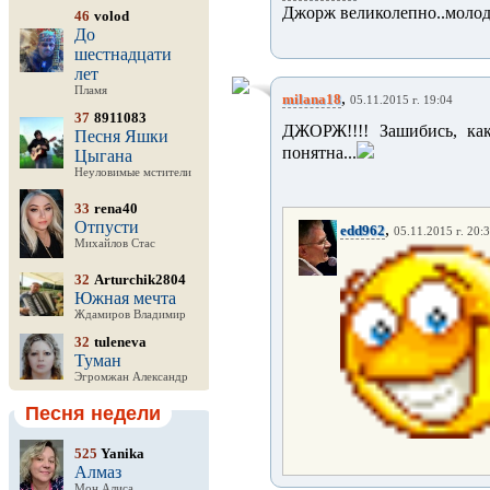
Джорж великолепно..молод
46
volod
До
шестнадцати
лет
Пламя
,
milana18
05.11.2015 г. 19:04
37
8911083
ДЖОРЖ!!!! Зашибись, ка
Песня Яшки
понятна...
Цыгана
Неуловимые мстители
33
rena40
Отпусти
,
edd962
05.11.2015 г. 20:
Михайлов Стас
32
Arturchik2804
Южная мечта
Ждамиров Владимир
32
tuleneva
Туман
Эгромжан Александр
Песня недели
525
Yanika
Алмаз
Мон Алиса