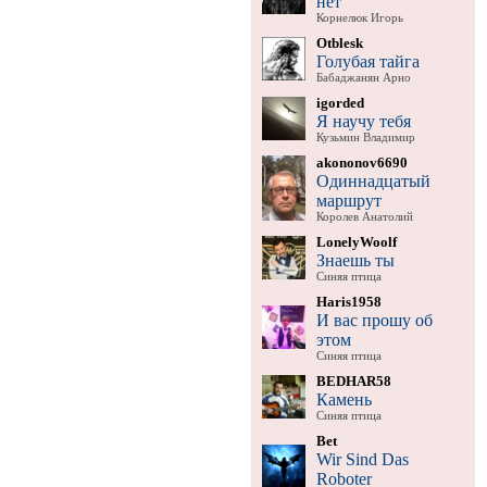
нет
Корнелюк Игорь
Otblesk
Голубая тайга
Бабаджанян Арно
igorded
Я научу тебя
Кузьмин Владимир
akononov6690
Одиннадцатый
маршрут
Королев Анатолий
LonelyWoolf
Знаешь ты
Синяя птица
Haris1958
И вас прошу об
этом
Синяя птица
BEDHAR58
Камень
Синяя птица
Bet
Wir Sind Das
Roboter