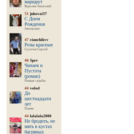
маршрут
Королев Анатолий
51
jukovai37
С Днем
Рождения
Авторские
47
ciunchikvv
Розы красные
Сухачев Сергей
46
Spev
Чапаев и
Пустота
(роман)
Разные судьбы
44
volod
До
шестнадцати
лет
Пламя
44
lalalala2000
Не бродить, не
мять в кустах
багряных