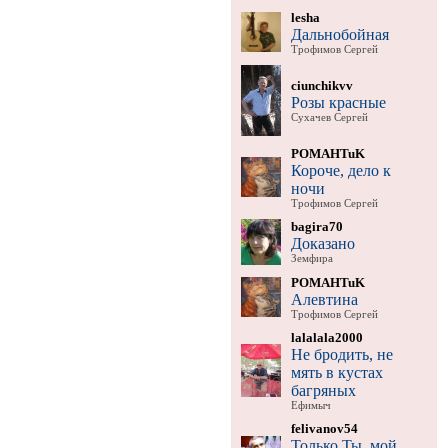
lesha
Дальнобойная
Трофимов Сергей
ciunchikvv
Розы красные
Сухачев Сергей
POMAHTuK
Короче, дело к
ночи
Трофимов Сергей
bagira70
Доказано
Земфира
POMAHTuK
Алевтина
Трофимов Сергей
lalalala2000
Не бродить, не
мять в кустах
багряных
Ефимыч
felivanov54
Только Ты, мой