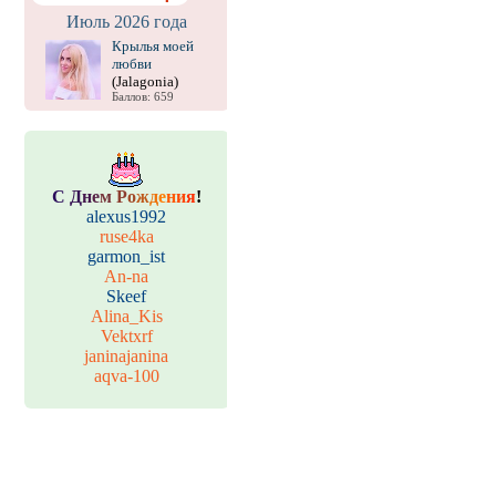
Июль 2026 года
Крылья моей
любви
(Jalagonia)
Баллов: 659
С
Д
н
е
м
Р
о
ж
д
е
н
и
я
!
alexus1992
ruse4ka
garmon_ist
An-na
Skeef
Alina_Kis
Vektxrf
janinajanina
aqva-100