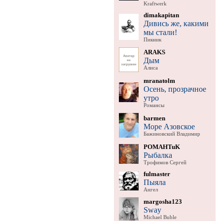
Kraftwerk
dimakapitan
Дивись же, какими
мы стали!
Пикник
ARAKS
Дым
Алиса
mranatolm
Осень, прозрачное
утро
Романсы
barmen
Море Азовское
Бажиновский Владимир
POMAHTuK
Рыбалка
Трофимов Сергей
fulmaster
Пыяла
Аигел
margosha123
Sway
Michael Buble