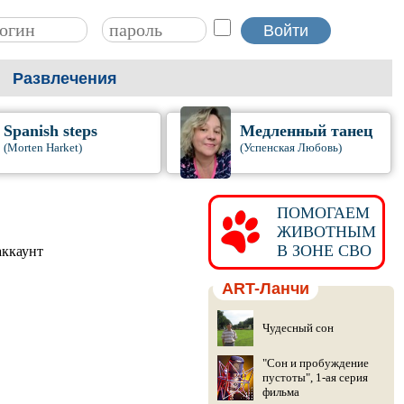
Развлечения
Spanish steps
Медленный танец
(Morten Harket)
(Успенская Любовь)
ПОМОГАЕМ
ЖИВОТНЫМ
В ЗОНЕ СВО
аккаунт
ART-Ланчи
Чудесный сон
"Сон и пробуждение
пустоты", 1-ая серия
фильма