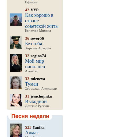
Ефимыч
42
VYP
Как хорошо в
стране
советской жить
Кочетков Михаил
36
sever56
Без тебя
Хоралов Аркадий
32
regina74
Мой мир
наполнен
Алькасар
32
tuleneva
Туман
Эгромжан Александр
31
jemchujinka
Выходной
Детские Русские
Песня недели
525
Yanika
Алмаз