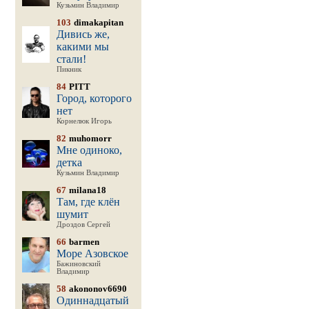
Кузьмин Владимир
103
dimakapitan
Дивись же,
какими мы
стали!
Пикник
84
PITT
Город, которого
нет
Корнелюк Игорь
82
muhomorr
Мне одиноко,
детка
Кузьмин Владимир
67
milana18
Там, где клён
шумит
Дроздов Сергей
66
barmen
Море Азовское
Бажиновский
Владимир
58
akononov6690
Одиннадцатый