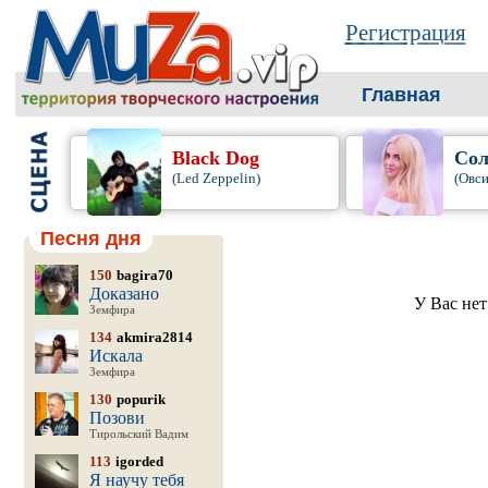
Регистрация
Главная
Black Dog
Сол
(Led Zeppelin)
(Овси
Песня дня
150
bagira70
Доказано
У Вас нет
Земфира
134
akmira2814
Искала
Земфира
130
popurik
Позови
Тирольский Вадим
113
igorded
Я научу тебя