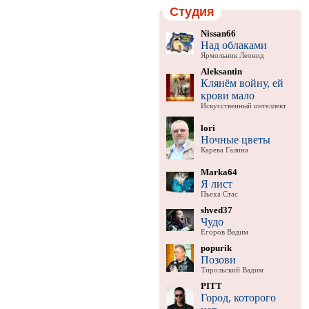
Студия
Nissan66
Над облаками
Ярмольник Леонид
Aleksantin
Клянём войну, ей
крови мало
Искусственный интеллект
lori
Ночные цветы
Карева Галина
Marka64
Я лист
Пьеха Стас
shved37
Чудо
Егоров Вадим
popurik
Позови
Тирольский Вадим
PITT
Город, которого