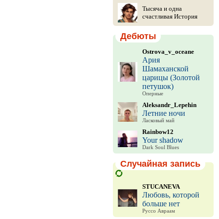
Тысяча и одна
счастливая История
Дебюты
Ostrova_v_oceane
Ария
Шамаханской
царицы (Золотой
петушок)
Оперные
Aleksandr_Lepehin
Летние ночи
Ласковый май
Rainbow12
Your shadow
Dark Soul Blues
Случайная запись
STUCANEVA
Любовь, которой
больше нет
Руссо Авраам