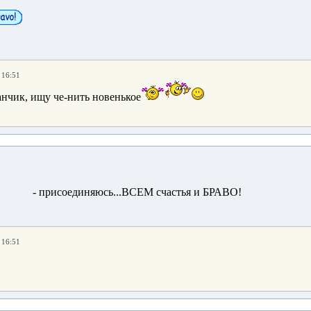
 16:51
нчик, ищу че-нить новенькое
- присоединяюсь...ВСЕМ счастья и БРАВО!
 16:51