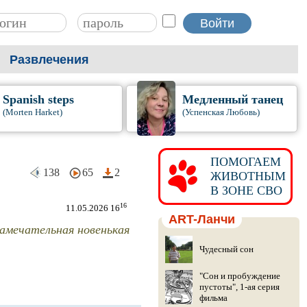
Развлечения
Spanish steps
Медленный танец
(Morten Harket)
(Успенская Любовь)
ПОМОГАЕМ
138
65
2
ЖИВОТНЫМ
В ЗОНЕ СВО
16
11.05.2026 16
ART-Ланчи
замечательная новенькая
Чудесный сон
"Сон и пробуждение
пустоты", 1-ая серия
фильма