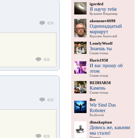
igorded
Я научу тебя
Кузьмин Владимир
akononov6690
Одиннадцатый
маршрут
Королев Анатолий
LonelyWoolf
Знаешь ты
Синяя птица
Haris1958
И вас прошу об
этом
Синяя птица
BEDHAR58
Камень
Синяя птица
Bet
Wir Sind Das
Roboter
Kraftwerk
dimakapitan
Дивись же, какими
мы стали!
Пикник