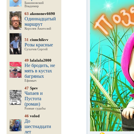
Бажиновский
Владимир
63
akononov6690
Одиннадцатый
маршрут
Королев Анатолий
51
ciunchikvv
Розы красные
Сухачев Сергей
49
lalalala2000
Не бродить, не
мять в кустах
багряных
Ефимыч
47
Spev
Чапаев и
Пустота
(роман)
Разные судьбы
46
volod
До
шестнадцати
лет