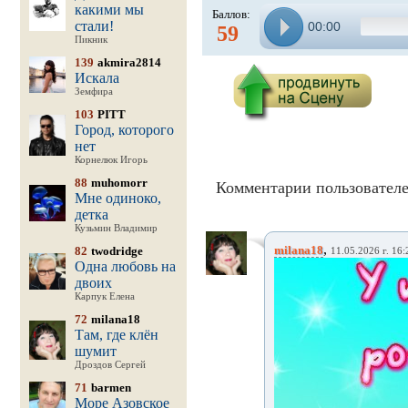
какими мы
Баллов:
стали!
00:00
59
Пикник
139
akmira2814
Искала
Земфира
103
PITT
Город, которого
нет
Корнелюк Игорь
88
muhomorr
Комментарии пользователе
Мне одиноко,
детка
Кузьмин Владимир
,
milana18
82
twodridge
11.05.2026 г. 16:
Одна любовь на
двоих
Карпук Елена
72
milana18
Там, где клён
шумит
Дроздов Сергей
71
barmen
Море Азовское