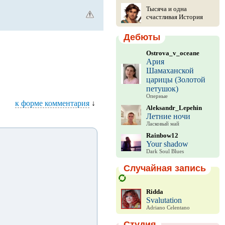
Тысяча и одна
счастливая История
Дебюты
Ostrova_v_oceane
Ария
Шамаханской
царицы (Золотой
петушок)
Оперные
к форме комментария
↓
Aleksandr_Lepehin
Летние ночи
Ласковый май
Rainbow12
Your shadow
Dark Soul Blues
Случайная запись
Ridda
Svalutation
Adriano Celentano
Студия