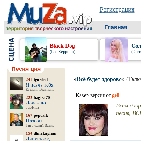
Регистрация
Главная
Black Dog
Сол
(Led Zeppelin)
(Овси
Песня дня
«
Всё будет здорово
» (Таль
241
igorded
Я научу тебя
Кузьмин Владимир
Кавер-версия от
gell
222
bagira70
Доказано
Всем добр
Земфира
песня, В
167
popurik
Позови
Тирольский Вадим
150
dimakapitan
Дивись же,