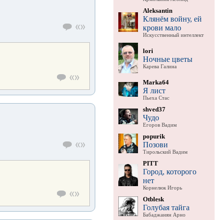
Aleksantin
Клянём войну, ей
крови мало
Искусственный интеллект
lori
Ночные цветы
Карева Галина
Marka64
Я лист
Пьеха Стас
shved37
Чудо
Егоров Вадим
popurik
Позови
Тирольский Вадим
PITT
Город, которого
нет
Корнелюк Игорь
Otblesk
Голубая тайга
Бабаджанян Арно