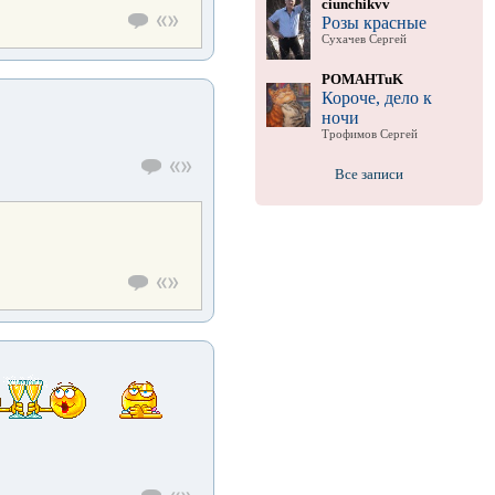
ciunchikvv
Розы красные
Сухачев Сергей
POMAHTuK
Короче, дело к
ночи
Трофимов Сергей
Все записи