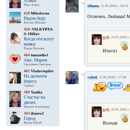
Алмаз
,
Мон Алиса
silman
11.05.2026 г. 16:54
429
Miloslavna
Отлично, Любаша! Мо
Рядом буду
Бублик Михаил
420
-VALKYRYA-
&
1966av
,
gell
24.05.2026 г.
Когда погаснут
маяки
Влади Наталья
Ильгиз
404
tumantho1
Аве, Мария
Светикова Светлана
402
Vladavtopilot
На дальнем
,
volod
11.05.2026 г. 17:06
берегу
Сармат
399
Yanika
Счастье на
двоих
Иванов Александр
,
gell
24.05.2026 г.
363
ifanow2
Город
Володя
Кукин Юрий