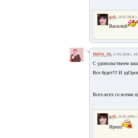
,
gell
24.05.2026 г.
Василий
,
IRINA_50
11.05.2026 г. 18
С удовольствием зашл
Все будет!!! И здОров
Всех-всех со всеми 
,
gell
24.05.2026 г.
Ириш