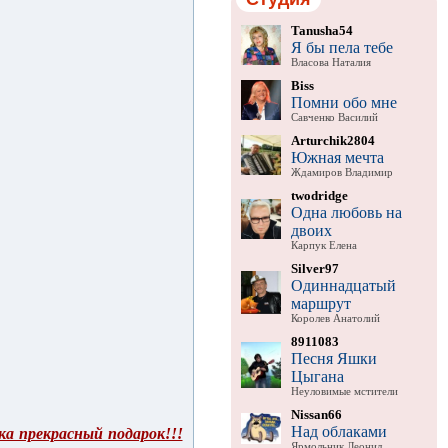
Tanusha54
Я бы пела тебе
Власова Наталия
Biss
Помни обо мне
Савченко Василий
Arturchik2804
Южная мечта
Ждамиров Владимир
twodridge
Одна любовь на
двоих
Карпук Елена
Silver97
Одиннадцатый
маршрут
Королев Анатолий
8911083
Песня Яшки
Цыгана
Неуловимые мстители
Nissan66
Над облаками
а прекрасный подарок!!!
Ярмольник Леонид