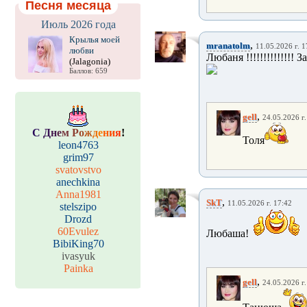
Песня месяца
Июль 2026 года
Крылья моей
,
mranatolm
11.05.2026 г. 1
любви
Любаня !!!!!!!!!!!!!! З
(Jalagonia)
Баллов: 659
,
gell
24.05.2026 г.
С
Д
н
е
м
Р
о
ж
д
е
н
и
я
!
Толя
leon4763
grim97
svatovstvo
anechkina
Anna1981
,
SkT
11.05.2026 г. 17:42
stelszipo
Drozd
60Evulez
Любаша!
BibiKing70
ivasyuk
Painka
,
gell
24.05.2026 г.