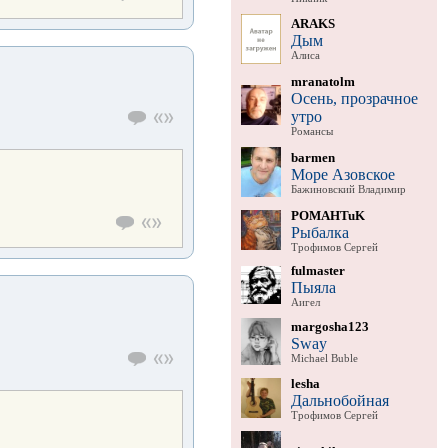
ARAKS
Дым
Алиса
mranatolm
Осень, прозрачное
утро
Романсы
barmen
Море Азовское
Бажиновский Владимир
POMAHTuK
Рыбалка
Трофимов Сергей
fulmaster
Пыяла
Аигел
margosha123
Sway
Michael Buble
lesha
Дальнобойная
Трофимов Сергей