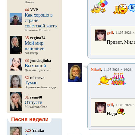
Пламя
44
VYP
Как хорошо в
стране
советской жить
Кочетков Михаил
,
gell
11.05.2026 г.
35
regina74
Привет, Мила
Мой мир
наполнен
Алькасар
33
jemchujinka
Выходной
,
Nika3
11.05.2026 г. 16:26
Детские Русские
32
tuleneva
Туман
Эгромжан Александр
31
rena40
Отпусти
,
gell
11.05.2026 г.
Михайлов Стас
Надя
Песня недели
525
Yanika