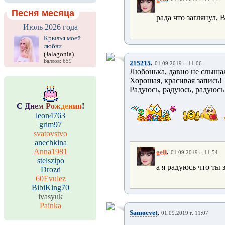
Песня месяца
рада что заглянул, 
Июль 2026 года
Крылья моей
любви
(Jalagonia)
Баллов: 659
,
215215
01.09.2019 г. 11:06
Любонька, давно не слышал
Хорошая, красивая запись!
Радуюсь, радуюсь, радуюсь 
С
Д
н
е
м
Р
о
ж
д
е
н
и
я
!
leon4763
grim97
svatovstvo
anechkina
Anna1981
,
gell
01.09.2019 г. 11:54
stelszipo
а я радуюсь что ты
Drozd
60Evulez
BibiKing70
ivasyuk
Painka
,
Samocvet
01.09.2019 г. 11:07