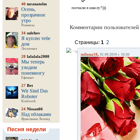
40
mranatolm
погнали в школу?)))
Осень,
прозрачное
утро
Романсы
Комментарии пользователей 
34
sulehov
Я куплю тебе
Страницы:
1
2
дом
Лесоповал
,
milana18
01.09.2019 г. 10:50
28
lalalala2000
Мы теперь
уходим
понемногу
Ефимыч
27
Bet
Wir Sind Das
Roboter
Kraftwerk
24
Nissan66
Над облаками
Ярмольник Леонид
Песня недели