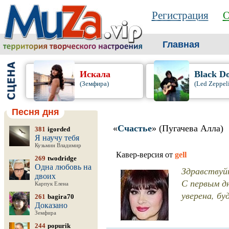
Регистрация
О
Главная
Искала
Black D
(Земфира)
(Led Zeppel
Песня дня
«
Счастье
» (Пугачева Алла)
381
igorded
Я научу тебя
Кузьмин Владимир
Кавер-версия от
gell
269
twodridge
Одна любовь на
Здравствуй
двоих
С первым дн
Карпук Елена
уверена, бу
261
bagira70
Доказано
Земфира
244
popurik