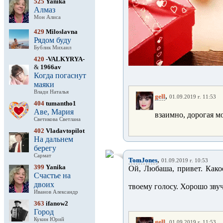
525
Yanika
Алмаз
Мон Алиса
429
Miloslavna
Рядом буду
Бублик Михаил
420
-VALKYRYA-
&
1966av
Когда погаснут
маяки
Влади Наталья
,
gell
01.09.2019 г. 11:53
404
tumantho1
Аве, Мария
взаимно, дорогая м
Светикова Светлана
402
Vladavtopilot
На дальнем
берегу
Сармат
,
TomJones
01.09.2019 г. 10:53
399
Yanika
Ой, Любаша, привет. Какое
Счастье на
двоих
твоему голосу. Хорошо зв
Иванов Александр
363
ifanow2
Город
Кукин Юрий
,
gell
01.09.2019 г. 11:53