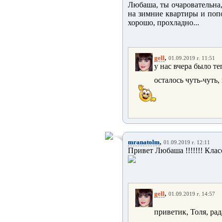
Любаша, ты очаровательна, 
на зимние квартиры и попоё
хорошо, прохладно...
,
gell
01.09.2019 г. 11:51
у нас вчера было т
осталось чуть-чуть,
,
mranatolm
01.09.2019 г. 12:11
Привет Любаша !!!!!!! Класс
,
gell
01.09.2019 г. 14:57
приветик, Толя, рад