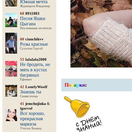
Южная мечта
Ждамиров Владимир
68
8911083
Песня Яшки
Цыгана
Неуловимые мстители
60
ciunchikvv
Розы красные
Сухачев Сергей
55
lalalala2000
Не бродить, не
мять в кустах
багряных
Ефимыч
П
о
д
а
р
к
и
:
42
LonelyWoolf
Знаешь ты
Синяя птица
41
jemchujinka
&
igorvol
Все хорошо,
прекрасная
маркиза
Утесов Леонид