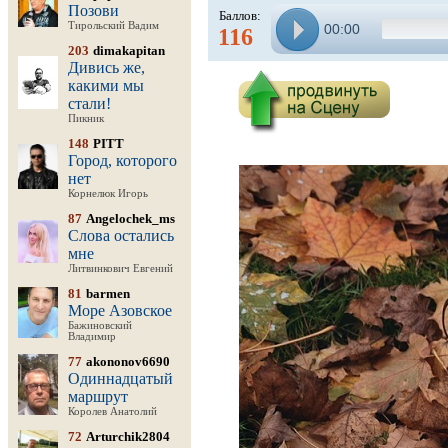
Позови
Баллов:
Тирольский Вадим
00:00
116
203
dimakapitan
Дивись же,
какими мы
стали!
Пикник
148
PITT
Город, которого
нет
Корнелюк Игорь
87
Angelochek_ms
Слова остались
мне
Литвинкович Евгений
81
barmen
Море Азовское
Бажиновский
Владимир
77
akononov6690
Одиннадцатый
маршрут
Королев Анатолий
72
Arturchik2804