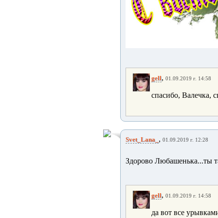
,
gell
01.09.2019 г. 14:58
спасибо, Валечка, 
,
Svet_Lana_
01.09.2019 г. 12:28
Здорово Любашенька...ты та
,
gell
01.09.2019 г. 14:58
да вот все урывками