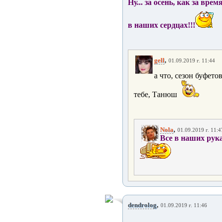
Ну... за осень, как за вре
в наших сердцах!!!
,
gell
01.09.2019 г. 11:44
а что, сезон буфето
тебе, Танюш
,
Nola
01.09.2019 г. 11:4
Все в наших рука
,
dendrolog
01.09.2019 г. 11:46