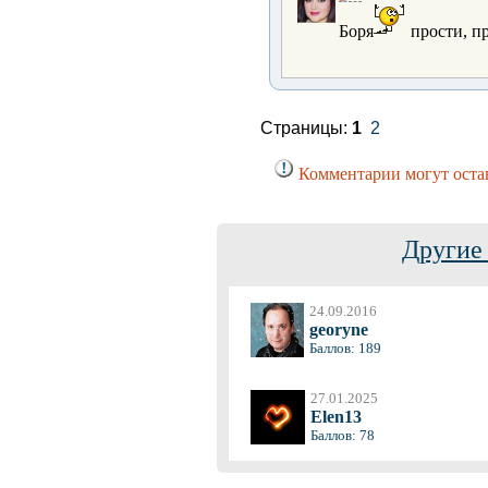
Боря
прости, п
Страницы:
1
2
Комментарии могут остав
Другие
24.09.2016
georyne
Баллов: 189
27.01.2025
Elen13
Баллов: 78