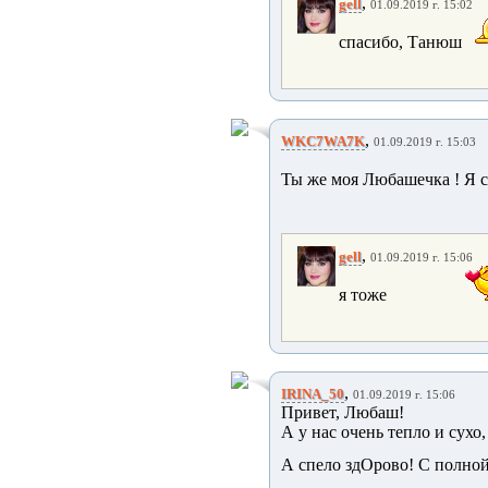
,
gell
01.09.2019 г. 15:02
спасибо, Танюш
,
WKC7WA7K
01.09.2019 г. 15:03
Ты же моя Любашечка ! Я со
,
gell
01.09.2019 г. 15:06
я тоже
,
IRINA_50
01.09.2019 г. 15:06
Привет, Любаш!
А у нас очень тепло и сухо,
А спело здОрово! С полной