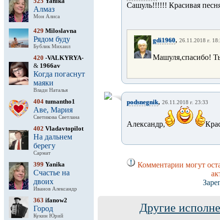
525
Yanika
Сашуль!!!!!! Красивая песня!
Алмаз
Мон Алиса
429
Miloslavna
Рядом буду
,
gdi1960
26.11.2018 г. 18
Бублик Михаил
Машуля,спасибо! Ты
420
-VALKYRYA-
&
1966av
Когда погаснут
маяки
Влади Наталья
,
404
tumantho1
podsnegnik
26.11.2018 г. 23:33
Аве, Мария
Светикова Светлана
Александр,
Крас
402
Vladavtopilot
На дальнем
берегу
Сармат
399
Yanika
Комментарии могут оста
Счастье на
ак
двоих
Заре
Иванов Александр
363
ifanow2
Другие исполне
Город
Кукин Юрий