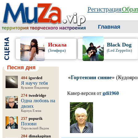
Регистрация
Обрат
Главная
Искала
Black Dog
(Земфира)
(Led Zeppelin)
Песня дня
«
Гортензии синие
» (Кудояро
404
igorded
Я научу тебя
Кузьмин Владимир
Кавер-версия от
gdi1960
274
twodridge
Одна любовь на
двоих
Карпук Елена
257
popurik
Позови
Тирольский Вадим
204
dimakapitan