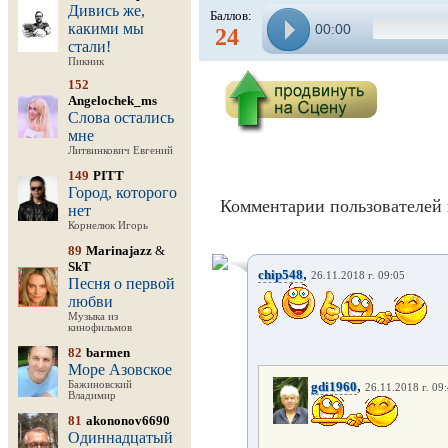
Дивись же,
Баллов:
какими мы
00:00
24
стали!
Пикник
152
Angelochek_ms
Слова остались
мне
Литвинкович Евгений
149
PITT
Город, которого
Комментарии пользователей 
нет
Корнелюк Игорь
89
Marinajazz
&
SkT
,
chip548
26.11.2018 г. 09:05
Песня о первой
любви
Музыка из
кинофильмов
82
barmen
Море Азовское
,
Бажиновский
gdi1960
26.11.2018 г. 09
Владимир
81
akononov6690
Одиннадцатый