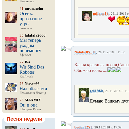
Лесоповал
41
mranatolm
,
Осень,
milana18
26.11.2018 г
прозрачное
утро
Романсы
35
lalalala2000
Мы теперь
уходим
понемногу
,
Natalie05_11
26.11.2018 г. 11:38
Ефимыч
27
Bet
Какая красивая песня,Саша.
Wir Sind Das
Обожаю вальс....
Roboter
Kraftwerk
26
Nissan66
Над облаками
,
gdi1960
26.11.2018 г. 11
Ярмольник Леонид
26
MAXMIX
Думаю,Вашему дуэт
Он и она
Шакиров Ринат
Песня недели
,
budur1251
26.11.2018 г. 17:39