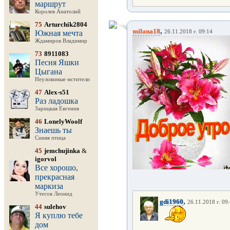
маршрут
Королев Анатолий
75
Arturchik2804
,
milana18
Южная мечта
26.11.2018 г. 09:14
Ждамиров Владимир
73
8911083
Песня Яшки
Цыгана
Неуловимые мстители
47
Alex-s51
Раз ладошка
Зарицкая Евгения
46
LonelyWoolf
Знаешь ты
Синяя птица
45
jemchujinka
&
igorvol
Все хорошо,
прекрасная
маркиза
Утесов Леонид
,
gdi1960
26.11.2018 г. 09
44
sulehov
Я куплю тебе
дом