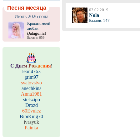
Песня месяца
03.02.2019
Nola
Июль 2026 года
Баллов: 147
Крылья моей
любви
(Jalagonia)
Баллов: 659
С
Д
н
е
м
Р
о
ж
д
е
н
и
я
!
leon4763
grim97
svatovstvo
anechkina
Anna1981
stelszipo
Drozd
60Evulez
BibiKing70
ivasyuk
Painka