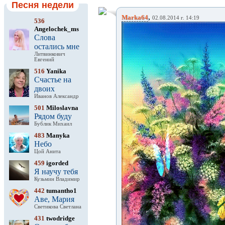
Песня недели
,
Marka64
02.08.2014 г. 14:19
536
Angelochek_ms
Слова
остались мне
Литвинкович
Евгений
516
Yanika
Счастье на
двоих
Иванов Александр
501
Miloslavna
Рядом буду
Бублик Михаил
483
Manyka
Небо
Цой Анита
459
igorded
Я научу тебя
Кузьмин Владимир
442
tumantho1
Аве, Мария
Светикова Светлана
431
twodridge