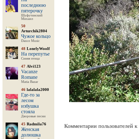
последнюю
пятерочку
Шуфутинский
Михаил
50
Arturchik2804
Чужое кольцо
Dance Music
48
LonelyWoolf
На перепутье
Синяя птица
47
Alvi123
Vacanze
Romane
Matia Bazar
46
lalalala2000
Где-то за
лесом
избушка
стояла
Дворовые песни
45
Radmila76
Комментарии пользователей к 
Женская
долюшка