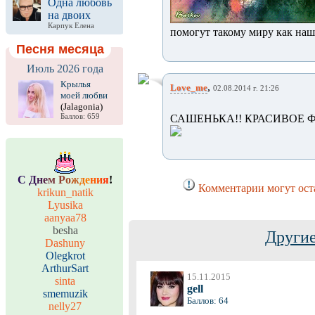
Одна любовь
на двоих
Карпук Елена
помогут такому миру как наш.
Песня месяца
Июль 2026 года
Крылья
,
Love_me
02.08.2014 г. 21:26
моей любви
(Jalagonia)
Баллов: 659
САШЕНЬКА!! КРАСИВОЕ 
С
Д
н
е
м
Р
о
ж
д
е
н
и
я
!
Комментарии могут оста
krikun_natik
Lyusika
aanyaa78
besha
Другие
Dashuny
Olegkrot
ArthurSart
15.11.2015
sinta
gell
smemuzik
Баллов: 64
nelly27