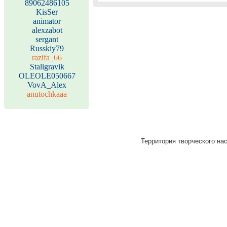
89062486105
KisSer
animator
alexzabot
sergant
Russkiy79
razifa_66
Staligravik
OLEOLE050667
VovA_Alex
anutochkaaa
Территория творческого нас