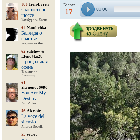
106
Iren-Loren
Баллов:
00:00
Скоростное
17
шоссе
Камбурова Елена
64
Natulichka
Баллада о
счастье
Бакуменко Яна
62
sulehov
&
Eleno4ka28
Прощальная
осень
Ждамиров
Владимир
61
akononov6690
You Are My
Destiny
Paul Anka
56
Alex-sir
La voce del
silensio
Andrea Bocelli
55
setret
На