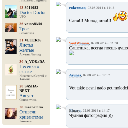
Николаева Людмила
,
43
8911083
rokerman
02.08.2014 г. 11:16
Doctor Doctor
UFO
Саня!!! Молодчина!!!
36
vartedik50
Трое
Лесоповал
31
VETER36
,
SoulWoman
02.08.2014 г. 11:38
Листья
Сашенька, всегда поешь душо
желтые
Агутин Леонид
30
A_VOKaDA
Песенка о
сказке
,
Arunas
02.08.2014 г. 12:57
Никитины Сергей и
Татьяна
28
SASHA-
Vot takie pesni nado pet,molod
NEXT
Август
Синяя птица
28
mranatolm
,
Elnara
02.08.2014 г. 14:17
Отцвели
Чудная фотография )))
хризантемы
Романсы