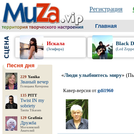
Регистрация
Главная
Искала
Black 
(Земфира)
(Led Zeppe
Песня дня
«
Люди улыбнитесь миру
» (П
229
Yanika
Званый вечер
Голицына Катерина
Кавер-версия от
gdi1960
135
PITT
Twist IN my
sobriety
Tanita Tikaram
129
Grafinia
Дружба
Могилевский
Анатолий